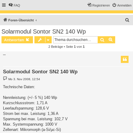
FAQ
Registrieren
Anmelden
S
Foren-Übersicht
u
Solarmodul Sontor SN2 140 Wp
c
Suche
Erweiterte
Antworten
h
2 Beiträge • Seite
1
von
1
e
---
Solarmodul Sontor SN2 140 Wp
B
Mo 3. Nov 2008, 12:54
e
i
Technische Daten:
t
r
a
Nennleistung: (+/- 5 %) 140 Wp
g
Kurzschlussstrom: 1,71 A
Leerlaufspannung: 128,6 V
Strom bei max. Leistung: 1,36 A
Spannung bei max. Leistung: 102,7 V
Max. Systemspannung: 1000 V
Zellenart: Mikromorph (a-Si/µc-Si)