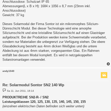
Anschlussdose: Schutzart IP 65
Abmessungen(L x B x H): 1684 x 1056 x 8,7 mm (23mm inkl.
Anschlussdose)
Gewicht: 37 kg
Dieses Solarmodul der Firma Sontor ist ein mikromorphes Silizium-
Dünnschicht Modul. Bei dieser Technologie wird eine amorphe
Siliziumschicht und eine kristalline Siliziumschicht auf einen Glasträger
aufgebracht. Bei der Produktion werden keine Schwermetalle verarbeitet,
sondern nur Materialien die unbegrenzt zur Verfügung stehen. Die obere
Glasabdeckung besteht aus 4mm dicken Weißglas und die untere
Abdeckung ist aus 4mm starken, vorgespannten Glas. Ein Rahmen
entfällt bei diesem Modul komplett. Es wird in netzgekoppelten
Solarstromanlagen verwendet.
andy1040
Re: Solarmodul Sontor SN2 140 Wp
B
Sa 11. Jun 2011, 18:14
e
i
PRODUKTREIHE SN2-R- / SN2
t
Leistungsklassen 120, 125, 130, 135, 140, 145, 150, 155
r
a
(einzelnen elektrischen Daten befinden sich weiter unten)
g