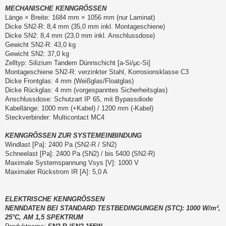
MECHANISCHE KENNGRÖSSEN
Länge × Breite: 1684 mm × 1056 mm (nur Laminat)
Dicke SN2-R: 8,4 mm (35,0 mm inkl. Montageschiene)
Dicke SN2: 8,4 mm (23,0 mm inkl. Anschlussdose)
Gewicht SN2-R: 43,0 kg
Gewicht SN2: 37,0 kg
Zelltyp: Silizium Tandem Dünnschicht [a-Si/μc-Si]
Montageschiene SN2-R: verzinkter Stahl, Korrosionsklasse C3
Dicke Frontglas: 4 mm (Weißglas/Floatglas)
Dicke Rückglas: 4 mm (vorgespanntes Sicherheitsglas)
Anschlussdose: Schutzart IP 65, mit Bypassdiode
Kabellänge: 1000 mm (+Kabel) / 1200 mm (-Kabel)
Steckverbinder: Multicontact MC4
KENNGRÖSSEN ZUR SYSTEMEINBINDUNG
Windlast [Pa]: 2400 Pa (SN2-R / SN2)
Schneelast [Pa]: 2400 Pa (SN2) / bis 5400 (SN2-R)
Maximale Systemspannung Vsys [V]: 1000 V
Maximaler Rückstrom IR [A]: 5,0 A
ELEKTRISCHE KENNGRÖSSEN
NENNDATEN BEI STANDARD TESTBEDINGUNGEN (STC): 1000 W/m²,
25°C, AM 1,5 SPEKTRUM