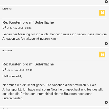
DieterM
Re: Kosten pro m² Solarfläche
B
Di 4. Nov 2008, 18:41
e
i
Genau der Meinung bin ich auch. Dennoch muss ich sagen, dass man die
t
Angaben als Anhaltspunkt nutzen kann.
r
a
g
leo2000
Re: Kosten pro m² Solarfläche
B
Do 6. Nov 2008, 12:49
e
i
Hallo dieterM,
t
r
a
hier muss ich dir Recht geben. Die Angaben dienen wirklich nur als
g
Anhaltspunkt. Ich habe mal so im Netz herumgeschaut und festgestellt
das sich die Preise der unterschiedlichsten Bauarten doch sehr
unterscheiden.