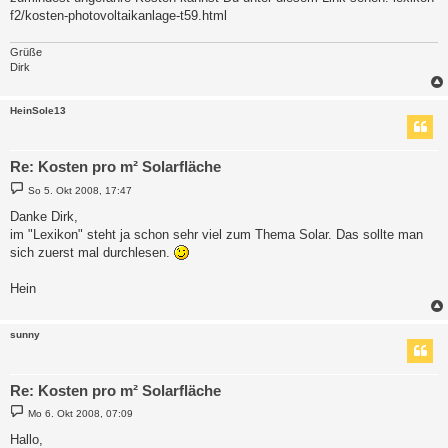
g
f2/kosten-photovoltaikanlage-t59.html
Grüße
Dirk
HeinSole13
Re: Kosten pro m² Solarfläche
B
So 5. Okt 2008, 17:47
e
i
Danke Dirk,
t
im "Lexikon" steht ja schon sehr viel zum Thema Solar. Das sollte man
r
a
sich zuerst mal durchlesen.
g
Hein
sunny
Re: Kosten pro m² Solarfläche
B
Mo 6. Okt 2008, 07:09
e
i
Hallo,
t