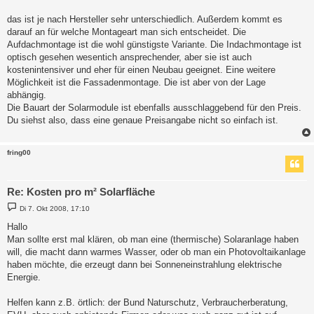
r
a
das ist je nach Hersteller sehr unterschiedlich. Außerdem kommt es
g
darauf an für welche Montageart man sich entscheidet. Die
Aufdachmontage ist die wohl günstigste Variante. Die Indachmontage ist
optisch gesehen wesentich ansprechender, aber sie ist auch
kostenintensiver und eher für einen Neubau geeignet. Eine weitere
Möglichkeit ist die Fassadenmontage. Die ist aber von der Lage
abhängig.
Die Bauart der Solarmodule ist ebenfalls ausschlaggebend für den Preis.
Du siehst also, dass eine genaue Preisangabe nicht so einfach ist.
fring00
Re: Kosten pro m² Solarfläche
B
Di 7. Okt 2008, 17:10
e
i
Hallo
t
Man sollte erst mal klären, ob man eine (thermische) Solaranlage haben
r
a
will, die macht dann warmes Wasser, oder ob man ein Photovoltaikanlage
g
haben möchte, die erzeugt dann bei Sonneneinstrahlung elektrische
Energie.
Helfen kann z.B. örtlich: der Bund Naturschutz, Verbraucherberatung,