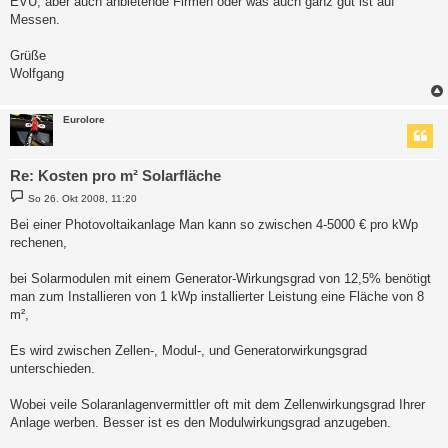
EVU, aber auch anbietende Firmen oder was auch ganz gut ist auf
Messen.
Grüße
Wolfgang
Eurolore
Re: Kosten pro m² Solarfläche
B
So 26. Okt 2008, 11:20
e
i
Bei einer Photovoltaikanlage Man kann so zwischen 4-5000 € pro kWp
t
rechenen,
r
a
g
bei Solarmodulen mit einem Generator-Wirkungsgrad von 12,5% benötigt
man zum Installieren von 1 kWp installierter Leistung eine Fläche von 8
m²,
Es wird zwischen Zellen-, Modul-, und Generatorwirkungsgrad
unterschieden.
Wobei veile Solaranlagenvermittler oft mit dem Zellenwirkungsgrad Ihrer
Anlage werben. Besser ist es den Modulwirkungsgrad anzugeben.