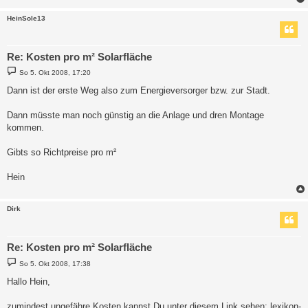
HeinSole13
Re: Kosten pro m² Solarfläche
B
So 5. Okt 2008, 17:20
e
i
Dann ist der erste Weg also zum Energieversorger bzw. zur Stadt.
t
r
a
Dann müsste man noch günstig an die Anlage und dren Montage
g
kommen.
Gibts so Richtpreise pro m²
Hein
Dirk
Re: Kosten pro m² Solarfläche
B
So 5. Okt 2008, 17:38
e
i
Hallo Hein,
t
r
a
zumindest ungefähre Kosten kannst Du unter diesem Link sehen: lexikon-