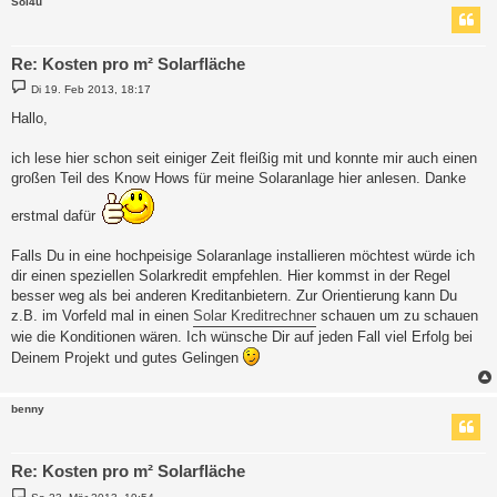
Sol4u
Re: Kosten pro m² Solarfläche
B
Di 19. Feb 2013, 18:17
e
i
Hallo,
t
r
a
ich lese hier schon seit einiger Zeit fleißig mit und konnte mir auch einen
g
großen Teil des Know Hows für meine Solaranlage hier anlesen. Danke
erstmal dafür
Falls Du in eine hochpeisige Solaranlage installieren möchtest würde ich
dir einen speziellen Solarkredit empfehlen. Hier kommst in der Regel
besser weg als bei anderen Kreditanbietern. Zur Orientierung kann Du
z.B. im Vorfeld mal in einen
Solar Kreditrechner
schauen um zu schauen
wie die Konditionen wären. Ich wünsche Dir auf jeden Fall viel Erfolg bei
Deinem Projekt und gutes Gelingen
benny
Re: Kosten pro m² Solarfläche
B