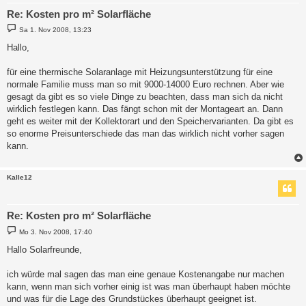
Re: Kosten pro m² Solarfläche
B
Sa 1. Nov 2008, 13:23
e
i
Hallo,
t
r
a
für eine thermische Solaranlage mit Heizungsunterstützung für eine
g
normale Familie muss man so mit 9000-14000 Euro rechnen. Aber wie
gesagt da gibt es so viele Dinge zu beachten, dass man sich da nicht
wirklich festlegen kann. Das fängt schon mit der Montageart an. Dann
geht es weiter mit der Kollektorart und den Speichervarianten. Da gibt es
so enorme Preisunterschiede das man das wirklich nicht vorher sagen
kann.
Kalle12
Re: Kosten pro m² Solarfläche
B
Mo 3. Nov 2008, 17:40
e
i
Hallo Solarfreunde,
t
r
a
ich würde mal sagen das man eine genaue Kostenangabe nur machen
g
kann, wenn man sich vorher einig ist was man überhaupt haben möchte
und was für die Lage des Grundstückes überhaupt geeignet ist.