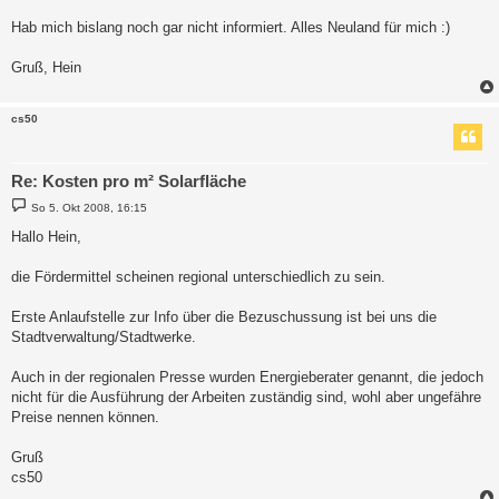
Hab mich bislang noch gar nicht informiert. Alles Neuland für mich :)
Gruß, Hein
cs50
Re: Kosten pro m² Solarfläche
B
So 5. Okt 2008, 16:15
e
i
Hallo Hein,
t
r
a
die Fördermittel scheinen regional unterschiedlich zu sein.
g
Erste Anlaufstelle zur Info über die Bezuschussung ist bei uns die
Stadtverwaltung/Stadtwerke.
Auch in der regionalen Presse wurden Energieberater genannt, die jedoch
nicht für die Ausführung der Arbeiten zuständig sind, wohl aber ungefähre
Preise nennen können.
Gruß
cs50