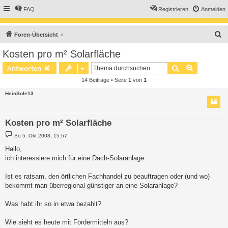
FAQ
Registrieren
Anmelden
S
Foren-Übersicht
u
Kosten pro m² Solarfläche
c
Suche
Erweiterte
Antworten
h
14 Beiträge • Seite
1
von
1
e
HeinSole13
Kosten pro m² Solarfläche
B
So 5. Okt 2008, 15:57
e
i
Hallo,
t
ich interessiere mich für eine Dach-Solaranlage.
r
a
g
Ist es ratsam, den örtlichen Fachhandel zu beauftragen oder (und wo)
bekommt man überregional günstiger an eine Solaranlage?
Was habt ihr so in etwa bezahlt?
Wie sieht es heute mit Fördermitteln aus?