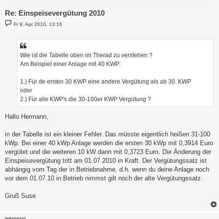
Re: Einspeisevergütung 2010
B
Fr 9. Apr 2010, 13:16
e
i
t
r
a
Wie ist die Tabelle oben im Therad zu verstehen ?
g
Am Beispiel einer Anlage mit 40 KWP:
1.) Für de ersten 30 KWP eine andere Vergütung als ab 30. KWP
oder
2.) Für alle KWP's die 30-100er KWP Vergütung ?
Hallo Hermann,
in der Tabelle ist ein kleiner Fehler. Das müsste eigentlich heißen 31-100
kWp. Bei einer 40 kWp Anlage werden die ersten 30 kWp mit 0,3914 Euro
vergütet und die weiteren 10 kW dann mit 0,3723 Euro. Die Änderung der
Einspeisevergütung tritt am 01.07.2010 in Kraft. Der Vergütungssatz ist
abhängig vom Tag der in Betriebnahme, d.h. wenn du deine Anlage noch
vor dem 01.07.10 in Betrieb nimmst gilt noch der alte Vergütungssatz.
Gruß Suse
wernerpi