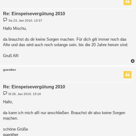
Re: Einspeisevergütung 2010
B
Sa 23. Jan 2010, 13:37
e
i
Hallo Mischu,
t
r
a
da brauchst du dir keine Sorgen machen. Für dich gilt immer noch das
g
Alte und das wird auch noch solange sein, bis die 20 Jahre herum sind.
Gruß Alfi
guenther
Re: Einspeisevergütung 2010
B
Di 26. Jan 2010, 15:16
e
i
Hallo,
t
r
a
da kann ich mich alfi nur anschließen. Brauchst dir also keine Sorgen
g
machen.
schöne Grüße
guenther