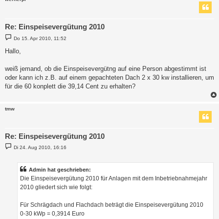
Re: Einspeisevergütung 2010
B
Do 15. Apr 2010, 11:52
e
i
Hallo,
t
r
a
weiß jemand, ob die Einspeisevergütng auf eine Person abgestimmt ist
g
oder kann ich z.B. auf einem gepachteten Dach 2 x 30 kw installieren, um
für die 60 konplett die 39,14 Cent zu erhalten?
tmw
Re: Einspeisevergütung 2010
B
Di 24. Aug 2010, 16:16
e
i
t
r
Admin hat geschrieben:
a
Die Einspeisevergütung 2010 für Anlagen mit dem Inbetriebnahmejahr
g
2010 gliedert sich wie folgt:
Für Schrägdach und Flachdach beträgt die Einspeisevergütung 2010
0-30 kWp = 0,3914 Euro