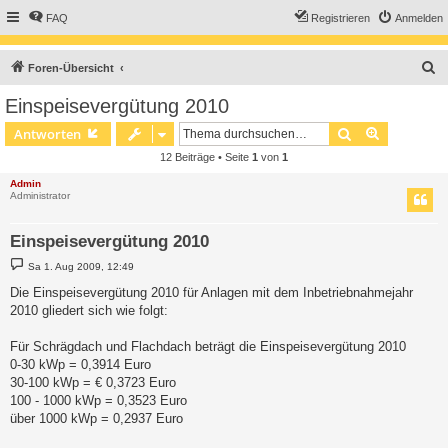
FAQ
Registrieren
Anmelden
S
Foren-Übersicht
u
Einspeisevergütung 2010
c
Suche
Erweiterte
Antworten
h
12 Beiträge • Seite
1
von
1
e
Admin
Administrator
Einspeisevergütung 2010
B
Sa 1. Aug 2009, 12:49
e
i
Die Einspeisevergütung 2010 für Anlagen mit dem Inbetriebnahmejahr
t
2010 gliedert sich wie folgt:
r
a
g
Für Schrägdach und Flachdach beträgt die Einspeisevergütung 2010
0-30 kWp = 0,3914 Euro
30-100 kWp = € 0,3723 Euro
100 - 1000 kWp = 0,3523 Euro
über 1000 kWp = 0,2937 Euro