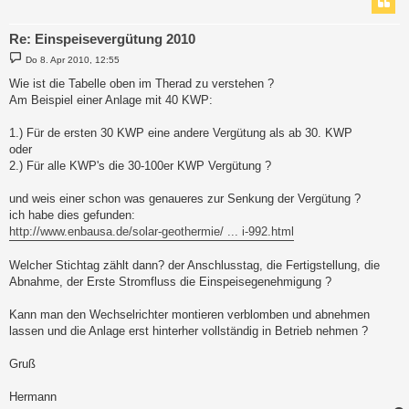
Re: Einspeisevergütung 2010
B
Do 8. Apr 2010, 12:55
e
i
Wie ist die Tabelle oben im Therad zu verstehen ?
t
Am Beispiel einer Anlage mit 40 KWP:
r
a
g
1.) Für de ersten 30 KWP eine andere Vergütung als ab 30. KWP
oder
2.) Für alle KWP's die 30-100er KWP Vergütung ?
und weis einer schon was genaueres zur Senkung der Vergütung ?
ich habe dies gefunden:
http://www.enbausa.de/solar-geothermie/ ... i-992.html
Welcher Stichtag zählt dann? der Anschlusstag, die Fertigstellung, die
Abnahme, der Erste Stromfluss die Einspeisegenehmigung ?
Kann man den Wechselrichter montieren verblomben und abnehmen
lassen und die Anlage erst hinterher vollständig in Betrieb nehmen ?
Gruß
Hermann