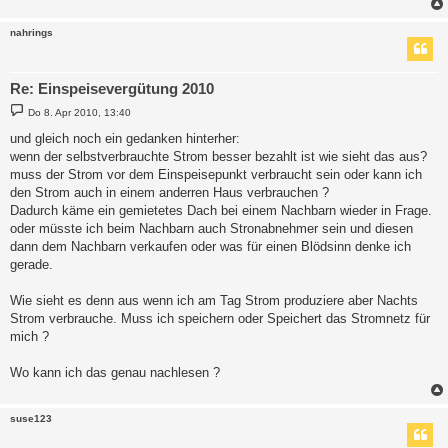
nahrings
Re: Einspeisevergütung 2010
B
Do 8. Apr 2010, 13:40
e
i
und gleich noch ein gedanken hinterher:
t
wenn der selbstverbrauchte Strom besser bezahlt ist wie sieht das aus?
r
a
muss der Strom vor dem Einspeisepunkt verbraucht sein oder kann ich
g
den Strom auch in einem anderren Haus verbrauchen ?
Dadurch käme ein gemietetes Dach bei einem Nachbarn wieder in Frage.
oder müsste ich beim Nachbarn auch Stronabnehmer sein und diesen
dann dem Nachbarn verkaufen oder was für einen Blödsinn denke ich
gerade.
Wie sieht es denn aus wenn ich am Tag Strom produziere aber Nachts
Strom verbrauche. Muss ich speichern oder Speichert das Stromnetz für
mich ?
Wo kann ich das genau nachlesen ?
suse123