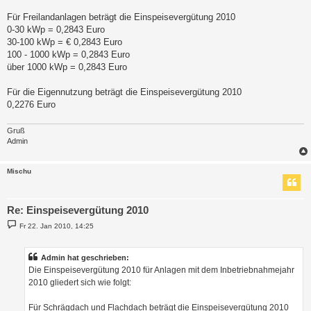
Für Freilandanlagen beträgt die Einspeisevergütung 2010
0-30 kWp = 0,2843 Euro
30-100 kWp = € 0,2843 Euro
100 - 1000 kWp = 0,2843 Euro
über 1000 kWp = 0,2843 Euro
Für die Eigennutzung beträgt die Einspeisevergütung 2010
0,2276 Euro
Gruß
Admin
Mischu
Re: Einspeisevergütung 2010
B
Fr 22. Jan 2010, 14:25
e
i
t
r
Admin hat geschrieben:
a
Die Einspeisevergütung 2010 für Anlagen mit dem Inbetriebnahmejahr
g
2010 gliedert sich wie folgt:
Für Schrägdach und Flachdach beträgt die Einspeisevergütung 2010