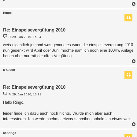
Ringo
Re: Einspeisevergütung 2010
B
Fr 29. Jan 2010, 15:34
e
i
weis eigentlich jemand was genaueres wann die einspeisevergütung 2010
t
nun gesenkt wird April oder Juni möchte nämlich noch eine 100Kw Anlage
r
a
bauen aber nur mit der alten Vergütung
g
leo2000
Re: Einspeisevergütung 2010
B
Fr 29. Jan 2010, 16:21
e
i
Hallo Ringo,
t
r
a
leider finde ich dazu auch noch nichts. Würde mich aber auch
g
interessieren. Ich werde nochmal etwas schreiben sobald ich etwas weis.
nahrings