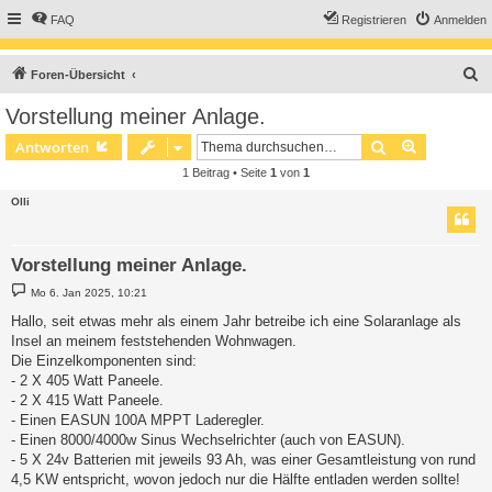
FAQ
Registrieren
Anmelden
S
Foren-Übersicht
u
Vorstellung meiner Anlage.
c
Suche
Erweiterte
Antworten
h
1 Beitrag • Seite
1
von
1
e
Olli
Vorstellung meiner Anlage.
B
Mo 6. Jan 2025, 10:21
e
i
Hallo, seit etwas mehr als einem Jahr betreibe ich eine Solaranlage als
t
Insel an meinem feststehenden Wohnwagen.
r
a
Die Einzelkomponenten sind:
g
- 2 X 405 Watt Paneele.
- 2 X 415 Watt Paneele.
- Einen EASUN 100A MPPT Laderegler.
- Einen 8000/4000w Sinus Wechselrichter (auch von EASUN).
- 5 X 24v Batterien mit jeweils 93 Ah, was einer Gesamtleistung von rund
4,5 KW entspricht, wovon jedoch nur die Hälfte entladen werden sollte!