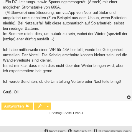
- Ein DC-Leistungs- sowie Spannungsmessgerät, (Atorch) mit einer
möglichen Stromstärke von 600A.
- (Mittlerweile) eine Steuerung, um via App von Netz auf Solar und
umgekehrt umzuschalten (Zum Beispiel aus dem Urlaub, wenn Batterien
niedrig). Bei Netzausfall fällt diese automatisch auf Solarbetrieb, selbst
bei niedriger Batterie.
Im Sommer reicht dies, um autark zu sein, wobei der Winter (speziell der
jetzige) eher dürftig ausfällt :-(
Ich habe mittlerweile einen WR für 48V bestellt, werde bei Gelegenheit
umstellen. Der Vorteil: Die Kabelquerschnitte können kleiner sein und die
Wandlerverluste sind kleiner.
Es ist mir klar, dass mich dies nicht über den Winter bringen wird, aber
ich experimentiere halt gerne ...
Ich werde Berichten, ob die Umstellung Vorteile oder Nachteile bringt!
Gruß, Olli
Antworten
1 Beitrag • Seite
1
von
1
Impressum
Datenschutz
Nutzungsbedingungen