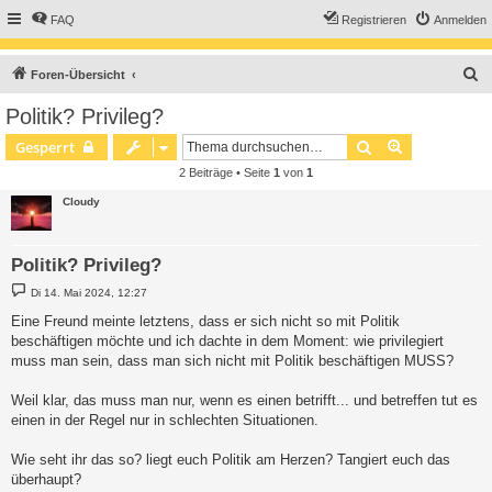
FAQ
Registrieren
Anmelden
S
Foren-Übersicht
u
Politik? Privileg?
c
Suche
Erweiterte S
Gesperrt
h
2 Beiträge • Seite
1
von
1
e
Cloudy
Politik? Privileg?
B
Di 14. Mai 2024, 12:27
e
i
Eine Freund meinte letztens, dass er sich nicht so mit Politik
t
beschäftigen möchte und ich dachte in dem Moment: wie privilegiert
r
a
muss man sein, dass man sich nicht mit Politik beschäftigen MUSS?
g
Weil klar, das muss man nur, wenn es einen betrifft... und betreffen tut es
einen in der Regel nur in schlechten Situationen.
Wie seht ihr das so? liegt euch Politik am Herzen? Tangiert euch das
überhaupt?