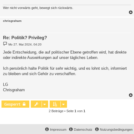
Wer nicht vorwärts geht, bewegt sich rückwärts.
chrisgraham
Re: Politik? Privileg?
B
Mo 27. Mai 2024, 04:20
e
i
Jede Entscheidung, die auf politischer Ebene getroffen wird, hat direkte
t
oder indirekte Auswirkungen auf unser tägliches Leben.
r
a
g
Ich persönlich halte Politik für sehr wichtig, und es lohnt sich, informiert
zu bleiben und sich Gehör zu verschaffen.
LG
Chrisgraham
Gesperrt
2 Beiträge • Seite
1
von
1
Impressum
Datenschutz
Nutzungsbedingungen