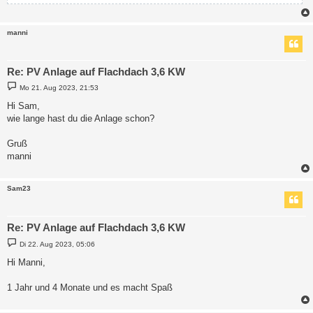
manni
Re: PV Anlage auf Flachdach 3,6 KW
B
Mo 21. Aug 2023, 21:53
e
i
Hi Sam,
t
wie lange hast du die Anlage schon?
r
a
g
Gruß
manni
Sam23
Re: PV Anlage auf Flachdach 3,6 KW
B
Di 22. Aug 2023, 05:06
e
i
Hi Manni,
t
r
a
1 Jahr und 4 Monate und es macht Spaß
g