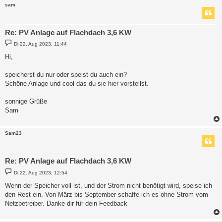
sam
Re: PV Anlage auf Flachdach 3,6 KW
B
Di 22. Aug 2023, 11:44
e
i
Hi,
t
r
a
speicherst du nur oder speist du auch ein?
g
Schöne Anlage und cool das du sie hier vorstellst.
sonnige Grüße
Sam
Sam23
Re: PV Anlage auf Flachdach 3,6 KW
B
Di 22. Aug 2023, 12:54
e
i
Wenn der Speicher voll ist, und der Strom nicht benötigt wird, speise ich
t
den Rest ein. Von März bis September schaffe ich es ohne Strom vom
r
a
Netzbetreiber. Danke dir für dein Feedback
g