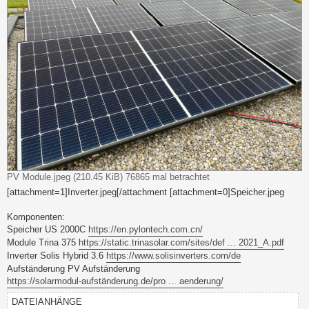
PV Module.jpeg (210.45 KiB) 76865 mal betrachtet
[attachment=1]Inverter.jpeg[/attachment [attachment=0]Speicher.jpeg
Komponenten:
Speicher US 2000C
https://en.pylontech.com.cn/
Module Trina 375
https://static.trinasolar.com/sites/def ... 2021_A.pdf
Inverter Solis Hybrid 3.6
https://www.solisinverters.com/de
Aufständerung PV Aufständerung
https://solarmodul-aufständerung.de/pro ... aenderung/
DATEIANHÄNGE