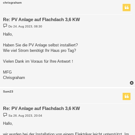
chrisgraham
Re: PV Anlage auf Flachdach 3,6 KW
B
Do 24. Aug 2023, 08:30
e
i
Hallo,
t
r
a
Haben Sie die PV Anlage selbst installiert?
g
Wie viel Strom benötigt Ihr Haus pro Tag?
Vielen Dank im Voraus für Ihre Antwort！
MFG
Chrisgraham
Sam23
Re: PV Anlage auf Flachdach 3,6 KW
B
Sa 26. Aug 2023, 20:04
e
i
Hallo,
t
r
a
wir wurden bei der Installation von einem Elektriker leicht unterstützt. Im