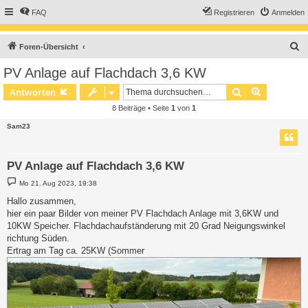
FAQ
Registrieren
Anmelden
S
Foren-Übersicht
u
PV Anlage auf Flachdach 3,6 KW
c
Suche
Erweiterte
Antworten
h
8 Beiträge • Seite
1
von
1
e
Sam23
PV Anlage auf Flachdach 3,6 KW
B
Mo 21. Aug 2023, 19:38
e
i
Hallo zusammen,
t
hier ein paar Bilder von meiner PV Flachdach Anlage mit 3,6KW und
r
a
10KW Speicher. Flachdachaufständerung mit 20 Grad Neigungswinkel
g
richtung Süden.
Ertrag am Tag ca. 25KW (Sommer