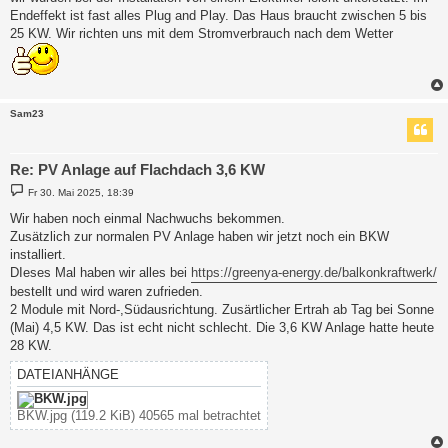
g
Endeffekt ist fast alles Plug and Play. Das Haus braucht zwischen 5 bis
25 KW. Wir richten uns mit dem Stromverbrauch nach dem Wetter
Sam23
Re: PV Anlage auf Flachdach 3,6 KW
B
Fr 30. Mai 2025, 18:39
e
i
Wir haben noch einmal Nachwuchs bekommen.
t
Zusätzlich zur normalen PV Anlage haben wir jetzt noch ein BKW
r
a
installiert.
g
DIeses Mal haben wir alles bei
https://greenya-energy.de/balkonkraftwerk/
bestellt und wird waren zufrieden.
2 Module mit Nord-,Südausrichtung. Zusärtlicher Ertrah ab Tag bei Sonne
(Mai) 4,5 KW. Das ist echt nicht schlecht. Die 3,6 KW Anlage hatte heute
28 KW.
DATEIANHÄNGE
BKW.jpg (119.2 KiB) 40565 mal betrachtet