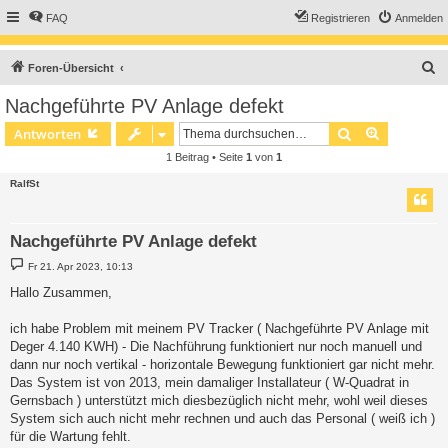
FAQ
Registrieren
Anmelden
S
Foren-Übersicht
u
Nachgeführte PV Anlage defekt
c
Suche
Erweiterte
Antworten
h
1 Beitrag • Seite
1
von
1
e
RalfSt
Nachgeführte PV Anlage defekt
B
Fr 21. Apr 2023, 10:13
e
i
Hallo Zusammen,
t
r
a
ich habe Problem mit meinem PV Tracker ( Nachgeführte PV Anlage mit
g
Deger 4.140 KWH) - Die Nachführung funktioniert nur noch manuell und
dann nur noch vertikal - horizontale Bewegung funktioniert gar nicht mehr.
Das System ist von 2013, mein damaliger Installateur ( W-Quadrat in
Gernsbach ) unterstützt mich diesbezüglich nicht mehr, wohl weil dieses
System sich auch nicht mehr rechnen und auch das Personal ( weiß ich )
für die Wartung fehlt.