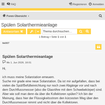
FAQ
Registrieren
Anmelden
S
Foren-Übersicht
u
Spülen Solarthermieanlage
c
Suche
Erweiterte
Antworten
h
1 Beitrag • Seite
1
von
1
e
hk007
Spülen Solarthermieanlage
B
Mo 1. Jun 2026, 16:01
e
i
Hi,
t
r
a
ich muss meine Solarstation erneuern.
g
Suche mir grade eine neue Solarstation. Da ist mir aufgefallen, dass bei
vielen die Spül/Befülleinrichtung nur noch zwei Abgänge vor und nach
dem Durchflussmesser (also die Glasröhre mit dem Schwebekörper) sind.
Aber wie soll man denn da über die Kollektoren spülen? Ich bin der
Meinung, dass hier der Flüssigkeitsstrom den kürzesten Weg über den
Durchflussmesser nimmt und nicht über die Kollektoren.