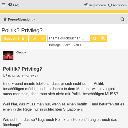
FAQ
Registrieren
Anmelden
S
Foren-Übersicht
u
Politik? Privileg?
c
Suche
Erweiterte S
Gesperrt
h
2 Beiträge • Seite
1
von
1
e
Cloudy
Politik? Privileg?
B
Di 14. Mai 2024, 12:27
e
i
Eine Freund meinte letztens, dass er sich nicht so mit Politik
t
beschäftigen möchte und ich dachte in dem Moment: wie privilegiert
r
a
muss man sein, dass man sich nicht mit Politik beschäftigen MUSS?
g
Weil klar, das muss man nur, wenn es einen betrifft... und betreffen tut es
einen in der Regel nur in schlechten Situationen.
Wie seht ihr das so? liegt euch Politik am Herzen? Tangiert euch das
überhaupt?