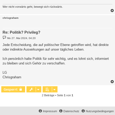
Wer nicht vorwärts geht, bewegt sich rückwärts.
chrisgraham
Re: Politik? Privileg?
B
Mo 27. Mai 2024, 04:20
e
i
Jede Entscheidung, die auf politischer Ebene getroffen wird, hat direkte
t
oder indirekte Auswirkungen auf unser tägliches Leben.
r
a
g
Ich persönlich halte Politik für sehr wichtig, und es lohnt sich, informiert
zu bleiben und sich Gehör zu verschaffen.
LG
Chrisgraham
Gesperrt
2 Beiträge • Seite
1
von
1
Impressum
Datenschutz
Nutzungsbedingungen