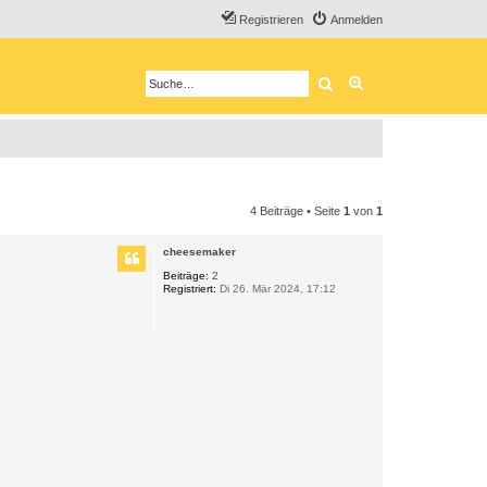
Registrieren
Anmelden
Suche
Erweiterte Suche
4 Beiträge • Seite
1
von
1
cheesemaker
Beiträge:
2
Registriert:
Di 26. Mär 2024, 17:12