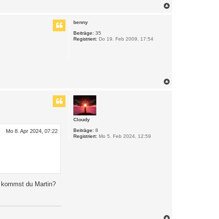
N
a
c
benny
h
o
Beiträge:
35
Registriert:
Do 19. Feb 2009, 17:54
b
e
n
N
a
c
h
o
b
Cloudy
e
n
Beiträge:
8
Mo 8. Apr 2024, 07:22
Registriert:
Mo 5. Feb 2024, 12:59
r kommst du Martin?
N