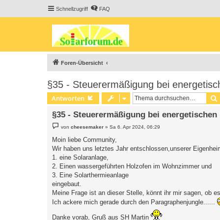
Schnellzugriff
FAQ
Foren-Übersicht
§35 - Steuerermäßigung bei energetis
Antworten
§35 - Steuerermäßigung bei energetische
B
von
cheesemaker
»
Sa 6. Apr 2024, 06:29
e
i
Moin liebe Community,
t
Wir haben uns letztes Jahr entschlossen,unserer Eigenhe
r
a
1. eine Solaranlage,
g
2. Einen wassergeführten Holzofen im Wohnzimmer und
3. Eine Solarthermieanlage
eingebaut.
Meine Frage ist an dieser Stelle, könnt ihr mir sagen, ob e
Ich ackere mich gerade durch den Paragraphenjungle......
Danke vorab, Gruß aus SH Martin