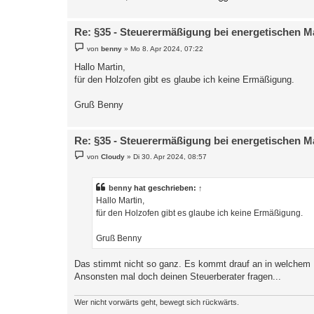
Re: §35 - Steuerermäßigung bei energetischen 
B
von
benny
»
Mo 8. Apr 2024, 07:22
e
i
Hallo Martin,
t
für den Holzofen gibt es glaube ich keine Ermäßigung.
r
a
g
Gruß Benny
Re: §35 - Steuerermäßigung bei energetischen 
B
von
Cloudy
»
Di 30. Apr 2024, 08:57
e
i
t
r
benny
hat geschrieben:
↑
a
Hallo Martin,
g
für den Holzofen gibt es glaube ich keine Ermäßigung.
Gruß Benny
Das stimmt nicht so ganz. Es kommt drauf an in welchem 
Ansonsten mal doch deinen Steuerberater fragen...
Wer nicht vorwärts geht, bewegt sich rückwärts.