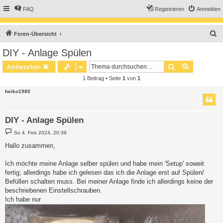
FAQ
Registrieren
Anmelden
S
Foren-Übersicht
u
DIY - Anlage Spülen
c
Suche
Erweiterte
Antworten
h
1 Beitrag • Seite
1
von
1
e
heiko1980
DIY - Anlage Spülen
B
So 4. Feb 2024, 20:39
e
i
Hallo zusammen,
t
r
a
Ich möchte meine Anlage selber spülen und habe mein 'Setup' soweit
g
fertig; allerdings habe ich gelesen das ich die Anlage erst auf Spülen/
Befüllen schalten muss. Bei meiner Anlage finde ich allerdings keine der
beschriebenen Einstellschrauben.
Ich habe nur