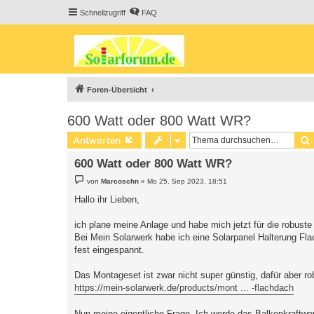
Schnellzugriff
FAQ
Foren-Übersicht
600 Watt oder 800 Watt WR?
Antworten
600 Watt oder 800 Watt WR?
B
von
Marcoschn
»
Mo 25. Sep 2023, 18:51
e
i
Hallo ihr Lieben,
t
r
a
ich plane meine Anlage und habe mich jetzt für die robust
g
Bei Mein Solarwerk habe ich eine Solarpanel Halterung Fla
fest eingespannt.
Das Montageset ist zwar nicht super günstig, dafür aber ro
https://mein-solarwerk.de/products/mont ... -flachdach
Nun meine eigentliche Frage. Ich werde das Balkonkraftwer