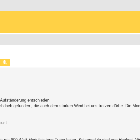
Suche
Erweiterte Suche
e Aufständerung entschieden.
chdach gefunden , die auch dem starken Wind bei uns trotzen dürfte. Die Mod
bust.
k mit 800 Watt Modulleistung Turbo holen. Solarmodule sind von Heckert, Wec