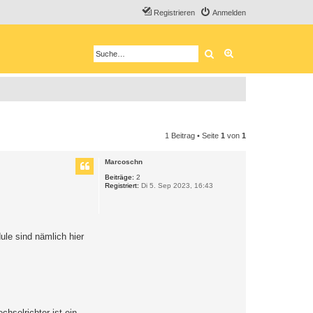
Registrieren
Anmelden
Suche
Erweiterte Suche
1 Beitrag • Seite
1
von
1
Marcoschn
Beiträge:
2
Registriert:
Di 5. Sep 2023, 16:43
ule sind nämlich hier
hselrichter ist ein