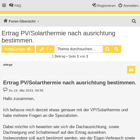
FAQ
Registrieren
Anmelden
S
Foren-Übersicht
u
Ertrag PV/Solarthermie nach ausrichtung
c
bestimmen.
h
Suche
Erweiterte
Antworten
e
1 Beitrag • Seite
1
von
1
attega
Ertrag PV/Solarthermie nach ausrichtung bestimmen.
B
So 19. Mär 2023, 09:56
e
i
Hallo zusammen,
t
r
a
Ich befasse mich derzeit etwas genauer mit der VP/Solarthermie und
g
habe mehrere Fragen an die Spezialisten.
Dabei möchte ich bewerten wie sich die Dachausrichtung, sowie
Dachneigung und Schattenwurf auf den Ertrag auswirken.
Insbesondere soll auch bestimmt werden, wie der Eigen-Verbrauch sowie