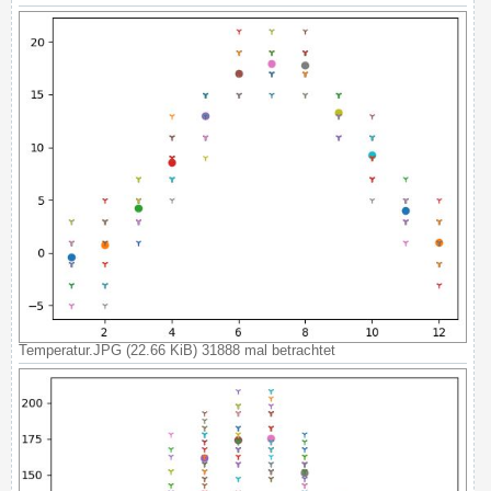
Temperatur.JPG (22.66 KiB) 31888 mal betrachtet