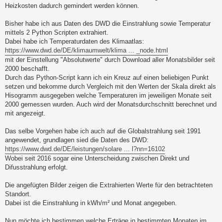
Heizkosten dadurch gemindert werden können.
Bisher habe ich aus Daten des DWD die Einstrahlung sowie Temperatur
mittels 2 Python Scripten extrahiert.
Dabei habe ich Temperaturdaten des Klimaatlas:
https://www.dwd.de/DE/klimaumwelt/klima ... _node.html
mit der Einstellung "Absolutwerte" durch Download aller Monatsbilder seit
2000 beschafft.
Durch das Python-Script kann ich ein Kreuz auf einen beliebigen Punkt
setzen und bekomme durch Vergleich mit den Werten der Skala direkt als
Hisogramm ausgegeben welche Temperaturen im jeweiligen Monate seit
2000 gemessen wurden. Auch wird der Monatsdurchschnitt berechnet und
mit angezeigt.
Das selbe Vorgehen habe ich auch auf die Globalstrahlung seit 1991
angewendet, grundlagen sied die Daten des DWD:
https://www.dwd.de/DE/leistungen/solare ... l?nn=16102
Wobei seit 2016 sogar eine Unterscheidung zwischen Direkt und
Difusstrahlung erfolgt.
Die angefügten Bilder zeigen die Extrahierten Werte für den betrachteten
Standort.
Dabei ist die Einstrahlung in kWh/m² und Monat angegeben.
Nun möchte ich bestimmen welche Erträge in bestimmten Monaten im