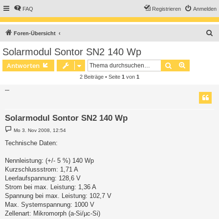
FAQ
Registrieren
Anmelden
S
Foren-Übersicht
u
Solarmodul Sontor SN2 140 Wp
c
Suche
Erweiterte
Antworten
h
2 Beiträge • Seite
1
von
1
e
---
Solarmodul Sontor SN2 140 Wp
B
Mo 3. Nov 2008, 12:54
e
i
Technische Daten:
t
r
a
Nennleistung: (+/- 5 %) 140 Wp
g
Kurzschlussstrom: 1,71 A
Leerlaufspannung: 128,6 V
Strom bei max. Leistung: 1,36 A
Spannung bei max. Leistung: 102,7 V
Max. Systemspannung: 1000 V
Zellenart: Mikromorph (a-Si/µc-Si)