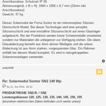
Anschlussdose: Schutzart IP 65
Abmessungen(L x B x H): 1684 x 1056 x 8,7 mm (23mm inkl.
Anschlussdose)
Gewicht: 37 kg
Dieses Solarmodul der Firma Sontor ist ein mikromorphes Silizium-
Dünnschicht Modul. Bei dieser Technologie wird eine amorphe
Siliziumschicht und eine kristalline Siliziumschicht auf einen Glasträger
aufgebracht. Bei der Produktion werden keine Schwermetalle verarbeitet,
sondern nur Materialien die unbegrenzt zur Verfügung stehen. Die obere
Glasabdeckung besteht aus 4mm dicken Weißglas und die untere
Abdeckung ist aus 4mm starken, vorgespannten Glas. Ein Rahmen
entfällt bei diesem Modul komplett. Es wird in netzgekoppelten
Solarstromanlagen verwendet.
andy1040
Re: Solarmodul Sontor SN2 140 Wp
B
Sa 11. Jun 2011, 18:14
e
i
PRODUKTREIHE SN2-R- / SN2
t
Leistungsklassen 120, 125, 130, 135, 140, 145, 150, 155
r
a
(einzelnen elektrischen Daten befinden sich weiter unten)
g