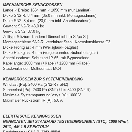
MECHANISCHE KENNGRÖSSEN
Länge × Breite: 1684 mm × 1056 mm (nur Laminat)
Dicke SN2-R: 8,4 mm (35,0 mm inkl. Montageschiene)
Dicke SN2: 8,4 mm (23,0 mm inkl. Anschlussdose)
Gewicht SN2-R: 43,0 kg
Gewicht SN2: 37,0 kg
Zelltyp: Silizium Tandem Dünnschicht [a-Si/μc-Si]
Montageschiene SN2-R: verzinkter Stahl, Korrosionsklasse C3
Dicke Frontglas: 4 mm (Weißglas/Floatglas)
Dicke Rückglas: 4 mm (vorgespanntes Sicherheitsglas)
Anschlussdose: Schutzart IP 65, mit Bypassdiode
Kabellänge: 1000 mm (+Kabel) / 1200 mm (-Kabel)
Steckverbinder: Multicontact MC4
KENNGRÖSSEN ZUR SYSTEMEINBINDUNG
Windlast [Pa]: 2400 Pa (SN2-R / SN2)
Schneelast [Pa]: 2400 Pa (SN2) / bis 5400 (SN2-R)
Maximale Systemspannung Vsys [V]: 1000 V
Maximaler Rückstrom IR [A]: 5,0 A
ELEKTRISCHE KENNGRÖSSEN
NENNDATEN BEI STANDARD TESTBEDINGUNGEN (STC): 1000 W/m²,
25°C, AM 1,5 SPEKTRUM