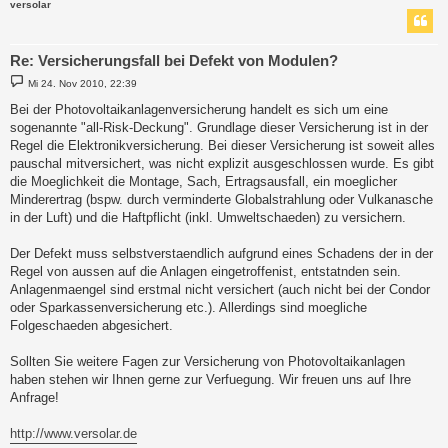
versolar
Re: Versicherungsfall bei Defekt von Modulen?
B
Mi 24. Nov 2010, 22:39
e
i
Bei der Photovoltaikanlagenversicherung handelt es sich um eine
t
sogenannte "all-Risk-Deckung". Grundlage dieser Versicherung ist in der
r
a
Regel die Elektronikversicherung. Bei dieser Versicherung ist soweit alles
g
pauschal mitversichert, was nicht explizit ausgeschlossen wurde. Es gibt
die Moeglichkeit die Montage, Sach, Ertragsausfall, ein moeglicher
Minderertrag (bspw. durch verminderte Globalstrahlung oder Vulkanasche
in der Luft) und die Haftpflicht (inkl. Umweltschaeden) zu versichern.
Der Defekt muss selbstverstaendlich aufgrund eines Schadens der in der
Regel von aussen auf die Anlagen eingetroffenist, entstatnden sein.
Anlagenmaengel sind erstmal nicht versichert (auch nicht bei der Condor
oder Sparkassenversicherung etc.). Allerdings sind moegliche
Folgeschaeden abgesichert.
Sollten Sie weitere Fagen zur Versicherung von Photovoltaikanlagen
haben stehen wir Ihnen gerne zur Verfuegung. Wir freuen uns auf Ihre
Anfrage!
http://www.versolar.de