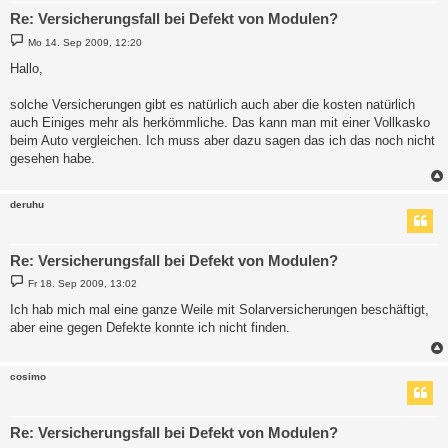
Re: Versicherungsfall bei Defekt von Modulen?
B
Mo 14. Sep 2009, 12:20
e
i
Hallo,
t
r
a
solche Versicherungen gibt es natürlich auch aber die kosten natürlich
g
auch Einiges mehr als herkömmliche. Das kann man mit einer Vollkasko
beim Auto vergleichen. Ich muss aber dazu sagen das ich das noch nicht
gesehen habe.
deruhu
Re: Versicherungsfall bei Defekt von Modulen?
B
Fr 18. Sep 2009, 13:02
e
i
Ich hab mich mal eine ganze Weile mit Solarversicherungen beschäftigt,
t
aber eine gegen Defekte konnte ich nicht finden.
r
a
g
cosimo
Re: Versicherungsfall bei Defekt von Modulen?