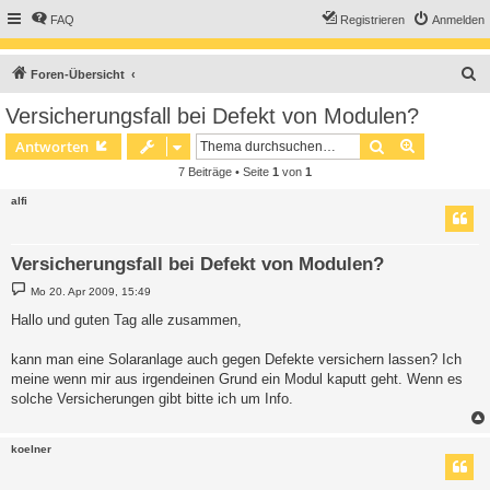
FAQ
Registrieren
Anmelden
S
Foren-Übersicht
u
Versicherungsfall bei Defekt von Modulen?
c
Suche
Erweiterte
Antworten
h
7 Beiträge • Seite
1
von
1
e
alfi
Versicherungsfall bei Defekt von Modulen?
B
Mo 20. Apr 2009, 15:49
e
i
Hallo und guten Tag alle zusammen,
t
r
a
kann man eine Solaranlage auch gegen Defekte versichern lassen? Ich
g
meine wenn mir aus irgendeinen Grund ein Modul kaputt geht. Wenn es
solche Versicherungen gibt bitte ich um Info.
koelner