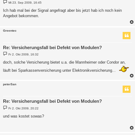
B
Mi 23. Sep 2009, 16:45
e
i
Ich hab mal bei der Signal angefragt aber bis jetzt hab ich noch kein
t
Angebot bekommen.
r
a
g
Greentec
Re: Versicherungsfall bei Defekt von Modulen?
B
Fr 2. Okt 2009, 16:32
e
i
doch, solche Versicherung bietet u.a. die Mannheimer oder Condor an,
t
r
läuft bei Sparkassenversicherung unter Elektronikversicherung...
a
g
peterSan
Re: Versicherungsfall bei Defekt von Modulen?
B
Fr 2. Okt 2009, 20:22
e
i
und was kostet sowas?
t
r
a
g