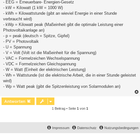
- EEG = Erneuerbare- Energien-Gesetz
- kW = Kilowatt (1 kW = 1000 W)
- kWh = Kilowattstunde (gibt an wieviel Energie in einer Stunde
verbraucht wird)
- kWp = Kilowatt peak (Maßeinheit gibt die optimale Leistung einer
Photovoltaikanlage an)
- p = peak (deutsch = Spitze, Gipfel)
- PV = Photovoltaik
- U = Spannung
- V = Volt (Volt ist die Maßeinheit für die Spannung)
- VAC = Formelzeichen Wechselspannung
- VDC = Formelzeichen Gleichspannung
- W = Watt (Einheit der elektrischen Leistung)
- Wh = Wattstunde (ist die elektrische Arbeit, die in einer Stunde geleistet
wird)
- Wp = Watt peak (gibt die Spitzenleistung von Solarmodulen an)
Antworten
1 Beitrag • Seite
1
von
1
Impressum
Datenschutz
Nutzungsbedingungen