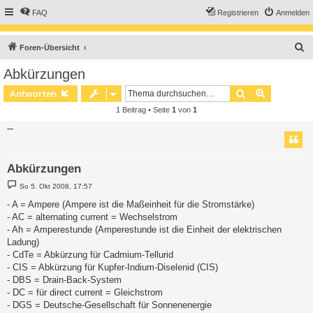
FAQ
Registrieren
Anmelden
S
Foren-Übersicht
u
Abkürzungen
c
Suche
Erweiterte
Antworten
h
1 Beitrag • Seite
1
von
1
e
---
Abkürzungen
B
So 5. Okt 2008, 17:57
e
i
- A = Ampere (Ampere ist die Maßeinheit für die Stromstärke)
t
- AC = alternating current = Wechselstrom
r
a
- Ah = Amperestunde (Amperestunde ist die Einheit der elektrischen
g
Ladung)
- CdTe = Abkürzung für Cadmium-Tellurid
- CIS = Abkürzung für Kupfer-Indium-Diselenid (CIS)
- DBS = Drain-Back-System
- DC = für direct current = Gleichstrom
- DGS = Deutsche-Gesellschaft für Sonnenenergie