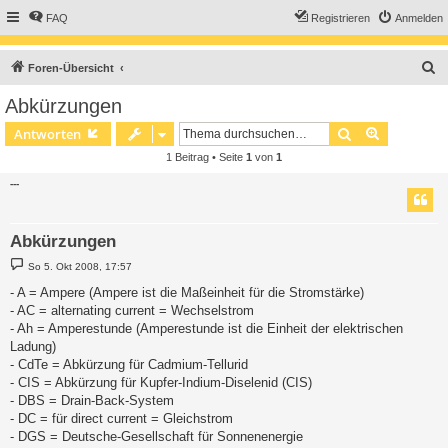
FAQ
Registrieren
Anmelden
S
Foren-Übersicht
u
Abkürzungen
c
Suche
Erweiterte
Antworten
h
1 Beitrag • Seite
1
von
1
e
---
Abkürzungen
B
So 5. Okt 2008, 17:57
e
i
- A = Ampere (Ampere ist die Maßeinheit für die Stromstärke)
t
- AC = alternating current = Wechselstrom
r
a
- Ah = Amperestunde (Amperestunde ist die Einheit der elektrischen
g
Ladung)
- CdTe = Abkürzung für Cadmium-Tellurid
- CIS = Abkürzung für Kupfer-Indium-Diselenid (CIS)
- DBS = Drain-Back-System
- DC = für direct current = Gleichstrom
- DGS = Deutsche-Gesellschaft für Sonnenenergie