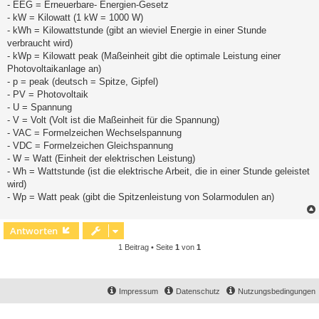
- EEG = Erneuerbare- Energien-Gesetz
- kW = Kilowatt (1 kW = 1000 W)
- kWh = Kilowattstunde (gibt an wieviel Energie in einer Stunde
verbraucht wird)
- kWp = Kilowatt peak (Maßeinheit gibt die optimale Leistung einer
Photovoltaikanlage an)
- p = peak (deutsch = Spitze, Gipfel)
- PV = Photovoltaik
- U = Spannung
- V = Volt (Volt ist die Maßeinheit für die Spannung)
- VAC = Formelzeichen Wechselspannung
- VDC = Formelzeichen Gleichspannung
- W = Watt (Einheit der elektrischen Leistung)
- Wh = Wattstunde (ist die elektrische Arbeit, die in einer Stunde geleistet
wird)
- Wp = Watt peak (gibt die Spitzenleistung von Solarmodulen an)
Antworten
1 Beitrag • Seite
1
von
1
Impressum
Datenschutz
Nutzungsbedingungen