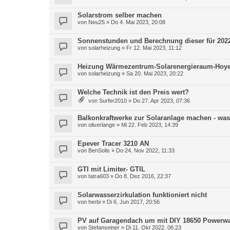
Solarstrom selber machen
von
Neu25
» Do 4. Mai 2023, 20:08
Sonnenstunden und Berechnung dieser für 202
von
solarheizung
» Fr 12. Mai 2023, 11:12
Heizung Wärmezentrum-Solarenergieraum-Hoyer 
von
solarheizung
» Sa 20. Mai 2023, 20:22
Welche Technik ist den Preis wert?
von
Surfer2010
» Do 27. Apr 2023, 07:36
Balkonkraftwerke zur Solaranlage machen - was
von
oliverlange
» Mi 22. Feb 2023, 14:39
Epever Tracer 3210 AN
von
BenSolis
» Do 24. Nov 2022, 11:33
GTI mit Limiter- GTIL
von
tatra603
» Do 8. Dez 2016, 22:37
Solarwasserzirkulation funktioniert nicht
von
herbi
» Di 6. Jun 2017, 20:56
PV auf Garagendach um mit DIY 18650 Powerwal
von
Stefanseiner
» Di 11. Okt 2022, 06:23