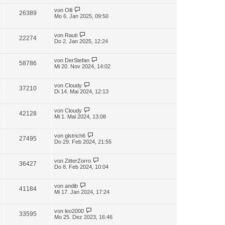
von
Olli
26389
Mo 6. Jan 2025, 09:50
von
Rauti
22274
Do 2. Jan 2025, 12:24
von
DerStefan
58786
Mi 20. Nov 2024, 14:02
von
Cloudy
37210
Di 14. Mai 2024, 12:13
von
Cloudy
42128
Mi 1. Mai 2024, 13:08
von
glstrich6
27495
Do 29. Feb 2024, 21:55
von
ZitterZorro
36427
Do 8. Feb 2024, 10:04
von
andib
41184
Mi 17. Jan 2024, 17:24
von
leo2000
33595
Mo 25. Dez 2023, 16:46