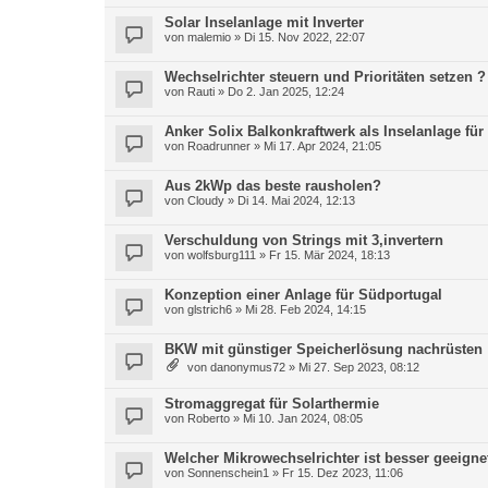
Solar Inselanlage mit Inverter
von
malemio
» Di 15. Nov 2022, 22:07
Wechselrichter steuern und Prioritäten setzen 
von
Rauti
» Do 2. Jan 2025, 12:24
Anker Solix Balkonkraftwerk als Inselanlage fü
von
Roadrunner
» Mi 17. Apr 2024, 21:05
Aus 2kWp das beste rausholen?
von
Cloudy
» Di 14. Mai 2024, 12:13
Verschuldung von Strings mit 3,invertern
von
wolfsburg111
» Fr 15. Mär 2024, 18:13
Konzeption einer Anlage für Südportugal
von
glstrich6
» Mi 28. Feb 2024, 14:15
BKW mit günstiger Speicherlösung nachrüsten
von
danonymus72
» Mi 27. Sep 2023, 08:12
Stromaggregat für Solarthermie
von
Roberto
» Mi 10. Jan 2024, 08:05
Welcher Mikrowechselrichter ist besser geeigne
von
Sonnenschein1
» Fr 15. Dez 2023, 11:06