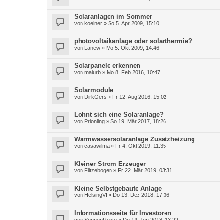
Solaranlagen im Sommer
von
koelner
» So 5. Apr 2009, 15:10
photovoltaikanlage oder solarthermie?
von
Lanew
» Mo 5. Okt 2009, 14:46
Solarpanele erkennen
von
maiurb
» Mo 8. Feb 2016, 10:47
Solarmodule
von
DirkGers
» Fr 12. Aug 2016, 15:02
Lohnt sich eine Solaranlage?
von
Prionling
» So 19. Mär 2017, 18:26
Warmwassersolaranlage Zusatzheizung
von
casawilma
» Fr 4. Okt 2019, 11:35
Kleiner Strom Erzeuger
von
Flitzebogen
» Fr 22. Mär 2019, 03:31
Kleine Selbstgebaute Anlage
von
HelsingVI
» Do 13. Dez 2018, 17:36
Informationsseite für Investoren
von
SonnenRente
» Do 14. Jun 2018, 13:22