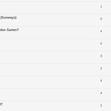
1
? (Sunways)
0
r den Garten?
4
0
3
2
4
4
t?
2