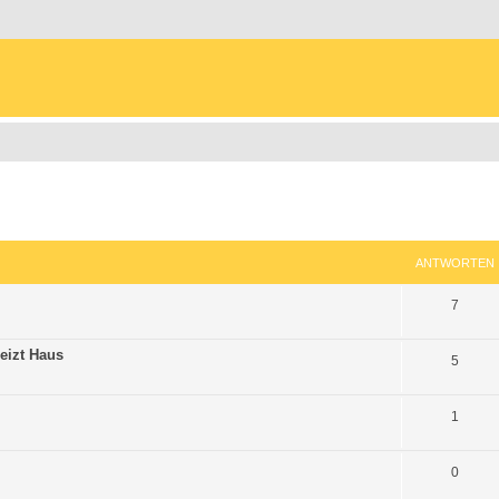
eiterte Suche
ANTWORTEN
7
eizt Haus
5
1
0