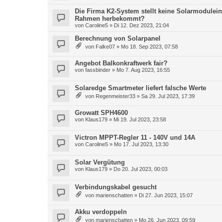
Die Firma K2-System stellt keine Solarmodule
Rahmen herbekommt?
von
Caroline5
» Di 12. Dez 2023, 21:04
Berechnung von Solarpanel
von
Falke07
» Mo 18. Sep 2023, 07:58
Angebot Balkonkraftwerk fair?
von
fassbinder
» Mo 7. Aug 2023, 16:55
Solaredge Smartmeter liefert falsche Werte
von
Regenmeister33
» Sa 29. Jul 2023, 17:39
Growatt SPH4600
von
Klaus179
» Mi 19. Jul 2023, 23:58
Victron MPPT-Regler 11 - 140V und 14A
von
Caroline5
» Mo 17. Jul 2023, 13:30
Solar Vergütung
von
Klaus179
» Do 20. Jul 2023, 00:03
Verbindungskabel gesucht
von
marienschatten
» Di 27. Jun 2023, 15:07
Akku verdoppeln
von
marienschatten
» Mo 26. Jun 2023, 09:59