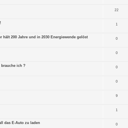
22
2
1
hält 200 Jahre und in 2030 Energiewende gelöst
0
0
 brauche ich ?
0
0
9
1
l das E-Auto zu laden
0