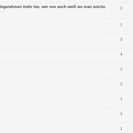
inlegerahmen mehr her, wer von euch weiß wo man solche
2
1
3
4
2
2
1
1
1