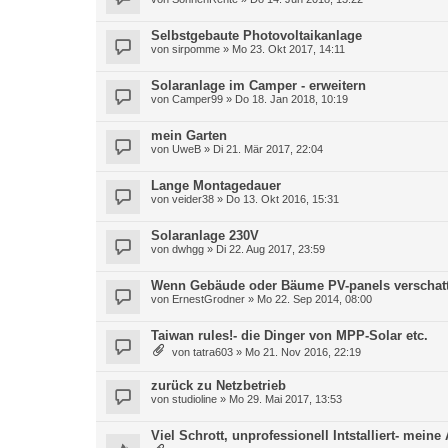
Selbstgebaute Photovoltaikanlage
von
sirpomme
» Mo 23. Okt 2017, 14:11
Solaranlage im Camper - erweitern
von
Camper99
» Do 18. Jan 2018, 10:19
mein Garten
von
UweB
» Di 21. Mär 2017, 22:04
Lange Montagedauer
von
veider38
» Do 13. Okt 2016, 15:31
Solaranlage 230V
von
dwhgg
» Di 22. Aug 2017, 23:59
Wenn Gebäude oder Bäume PV-panels verschat
von
ErnestGrodner
» Mo 22. Sep 2014, 08:00
Taiwan rules!- die Dinger von MPP-Solar etc.
von
tatra603
» Mo 21. Nov 2016, 22:19
zurück zu Netzbetrieb
von
studioline
» Mo 29. Mai 2017, 13:53
Viel Schrott, unprofessionell Intstalliert- meine