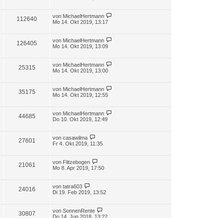
von
MichaelHertmann
112640
Mo 14. Okt 2019, 13:17
von
MichaelHertmann
126405
Mo 14. Okt 2019, 13:09
von
MichaelHertmann
25315
Mo 14. Okt 2019, 13:00
von
MichaelHertmann
35175
Mo 14. Okt 2019, 12:55
von
MichaelHertmann
44685
Do 10. Okt 2019, 12:49
von
casawilma
27601
Fr 4. Okt 2019, 11:35
von
Flitzebogen
21061
Mo 8. Apr 2019, 17:50
von
tatra603
24016
Di 19. Feb 2019, 13:52
von
SonnenRente
30807
Do 14. Jun 2018, 13:22