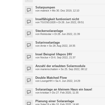
Solarpumpen
von
matnick
» Mo 30. Dez 2019, 12:10
Inselfähigkeit funtioniert nicht
von
TGOSG1828
» Di 28. Jun 2022, 09:51
Steckersolaranlage
von
Reinisolar
» Di 28. Jun 2022, 21:39
Solarinselanlage
von
Arnie
» So 28. Aug 2022, 18:35
Insel Beispiel lifepos 24V
von
Noclue
» Di 6. Sep 2022, 21:37
Anzahl der erlaubten Solarmodule
von
marienschatten
» So 25. Sep 2022, 08:12
Double Matched Flow
von
LoungeHH
» Sa 4. Jun 2022, 14:29
Solaranlage an kleinem Haus ein baue!
von
kristtian
» Do 27. Feb 2020, 11:35
Planung einer Solaranlage
von
Solar19
» Mo 10. Feb 2020, 14:40