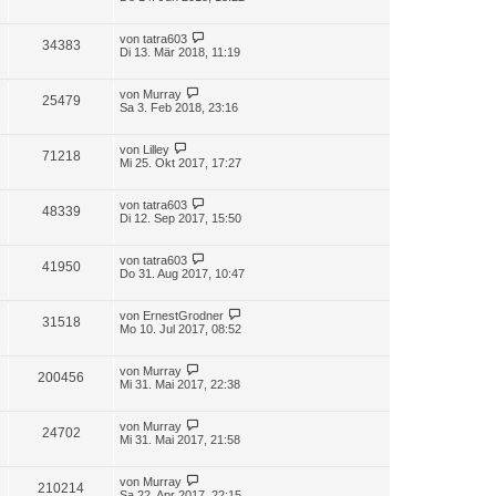
von
tatra603
34383
Di 13. Mär 2018, 11:19
von
Murray
25479
Sa 3. Feb 2018, 23:16
von
Lilley
71218
Mi 25. Okt 2017, 17:27
von
tatra603
48339
Di 12. Sep 2017, 15:50
von
tatra603
41950
Do 31. Aug 2017, 10:47
von
ErnestGrodner
31518
Mo 10. Jul 2017, 08:52
von
Murray
200456
Mi 31. Mai 2017, 22:38
von
Murray
24702
Mi 31. Mai 2017, 21:58
von
Murray
210214
Sa 22. Apr 2017, 22:15