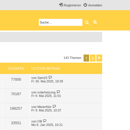
Registrieren
Anmelden
Suche
Erweiterte Suche
1
2
Nächste
143 Themen
ZUGRIFFE
LETZTER BEITRAG
von
Sam23
77000
Fr 30. Mai 2025, 18:39
von
solarheizung
70187
Fr 9. Mai 2025, 11:01
von
MisterKim
198257
Fr 9. Mai 2025, 10:37
von
Olli
33551
Mo 6. Jan 2025, 10:21