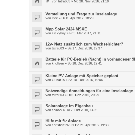
von
tatra603
» Mo 28. Nov 2016, 21:19
Vorstellung und Frage zur Inselanlage
von
Dee
» Di 11. Apr 2017, 18:29
Mpp Solar 2424 MSXE
von
slickyboy
» Fr 3. Mär 2017, 21:11
12v- Netz zusätzlich zum Wechselrichter?
von
tatra603
» Sa 17. Dez 2016, 19:37
Batterie für PC-Betrieb (Nacht) in vorhandener
von
knollsen
» So 18. Dez 2016, 19:41
Kleine PV Anlage mit Speicher geplant
von
Gunar15
» Sa 10. Dez 2016, 19:06
Notwendige Anmeldungen für eine Inselanlage
von
tatra603
» Di 6. Dez 2016, 20:29
Solaranlage im Eigenbau
von
solabol
» Do 7. Okt 2010, 14:21
Hilfe mit 5v Anlage.
von
christian1979
» Do 21. Apr 2016, 19:33