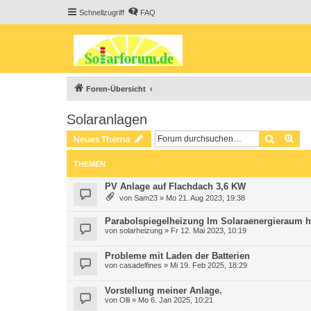
Schnellzugriff
FAQ
Foren-Übersicht
Solaranlagen
Suche
Erw
Neues Thema
THEMEN
PV Anlage auf Flachdach 3,6 KW
von
Sam23
» Mo 21. Aug 2023, 19:38
Parabolspiegelheizung Im Solaraenergieraum h
von
solarheizung
» Fr 12. Mai 2023, 10:19
Probleme mit Laden der Batterien
von
casadelfines
» Mi 19. Feb 2025, 18:29
Vorstellung meiner Anlage.
von
Olli
» Mo 6. Jan 2025, 10:21