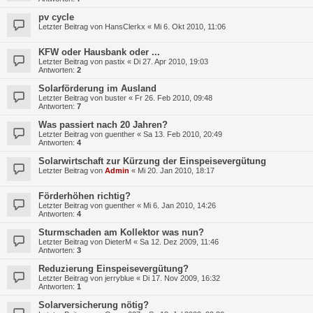
pv cycle
Letzter Beitrag von
HansClerkx
«
Mi 6. Okt 2010, 11:06
KFW oder Hausbank oder ...
Letzter Beitrag von
pastix
«
Di 27. Apr 2010, 19:03
Antworten:
2
Solarförderung im Ausland
Letzter Beitrag von
buster
«
Fr 26. Feb 2010, 09:48
Antworten:
7
Was passiert nach 20 Jahren?
Letzter Beitrag von
guenther
«
Sa 13. Feb 2010, 20:49
Antworten:
4
Solarwirtschaft zur Kürzung der Einspeisevergütung
Letzter Beitrag von
Admin
«
Mi 20. Jan 2010, 18:17
Förderhöhen richtig?
Letzter Beitrag von
guenther
«
Mi 6. Jan 2010, 14:26
Antworten:
4
Sturmschaden am Kollektor was nun?
Letzter Beitrag von
DieterM
«
Sa 12. Dez 2009, 11:46
Antworten:
3
Reduzierung Einspeisevergütung?
Letzter Beitrag von
jerryblue
«
Di 17. Nov 2009, 16:32
Antworten:
1
Solarversicherung nötig?