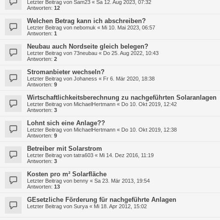
Letzter Beitrag von
Sam23
«
Sa 12. Aug 2023, 07:32
Antworten:
12
Welchen Betrag kann ich abschreiben?
Letzter Beitrag von
nebomuk
«
Mi 10. Mai 2023, 06:57
Antworten:
1
Neubau auch Nordseite gleich belegen?
Letzter Beitrag von
73neubau
«
Do 25. Aug 2022, 10:43
Antworten:
2
Stromanbieter wechseln?
Letzter Beitrag von
Johaness
«
Fr 6. Mär 2020, 18:38
Antworten:
9
Wirtschaftlichkeitsberechnung zu nachgeführten Solaranlagen
Letzter Beitrag von
MichaelHertmann
«
Do 10. Okt 2019, 12:42
Antworten:
3
Lohnt sich eine Anlage??
Letzter Beitrag von
MichaelHertmann
«
Do 10. Okt 2019, 12:38
Antworten:
9
Betreiber mit Solarstrom
Letzter Beitrag von
tatra603
«
Mi 14. Dez 2016, 11:19
Antworten:
3
Kosten pro m² Solarfläche
Letzter Beitrag von
benny
«
Sa 23. Mär 2013, 19:54
Antworten:
13
GEsetzliche Förderung für nachgeführte Anlagen
Letzter Beitrag von
Surya
«
Mi 18. Apr 2012, 15:02