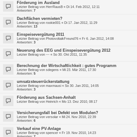
Förderung im Ausland
Letzter Beitrag von
HerrRausB
«
Di 14. Feb 2012, 12:11
Antworten:
7
Dachflächen vermieten?
Letzter Beitrag von
rookie001
«
Di 17. Jan 2012, 11:29
Antworten:
13
Einspeisevergütung 2011
Letzter Beitrag von
PhotovoltaikFreund76
«
Fr 6. Jan 2012, 14:08
Antworten:
3
Neuerung des EEG und Einspeisevergütung 2012
Letzter Beitrag von
---
«
So 30. Okt 2011, 11:35
Berechnung der Wirtschaftlichkeit : gutes Programm
Letzter Beitrag von
sdegens
«
Mi 23. Mär 2011, 17:30
Antworten:
5
umsatzsteuerrückerstattung
Letzter Beitrag von
maxmausi
«
So 30. Jan 2011, 14:05
Antworten:
3
Förderung aus Sachsen-Anhalt
Letzter Beitrag von
Heinrich
«
Mo 13. Dez 2010, 08:17
Versicherungsfall bei Defekt von Modulen?
Letzter Beitrag von
versolar
«
Mi 24. Nov 2010, 22:39
Antworten:
6
Verkauf eine PV-Anlage
Letzter Beitrag von
spencer
«
Fr 19. Nov 2010, 14:23
Antworten:
7