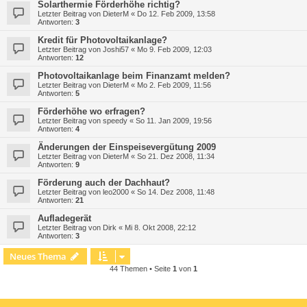
Solarthermie Förderhöhe richtig?
Letzter Beitrag von
DieterM
«
Do 12. Feb 2009, 13:58
Antworten:
3
Kredit für Photovoltaikanlage?
Letzter Beitrag von
Joshi57
«
Mo 9. Feb 2009, 12:03
Antworten:
12
Photovoltaikanlage beim Finanzamt melden?
Letzter Beitrag von
DieterM
«
Mo 2. Feb 2009, 11:56
Antworten:
5
Förderhöhe wo erfragen?
Letzter Beitrag von
speedy
«
So 11. Jan 2009, 19:56
Antworten:
4
Änderungen der Einspeisevergütung 2009
Letzter Beitrag von
DieterM
«
So 21. Dez 2008, 11:34
Antworten:
9
Förderung auch der Dachhaut?
Letzter Beitrag von
leo2000
«
So 14. Dez 2008, 11:48
Antworten:
21
Aufladegerät
Letzter Beitrag von
Dirk
«
Mi 8. Okt 2008, 22:12
Antworten:
3
Neues Thema
44 Themen • Seite
1
von
1