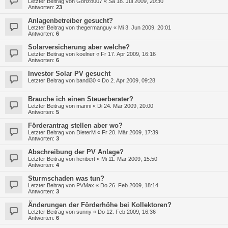
Letzter Beitrag von
Gonzo007
«
Sa 18. Jul 2009, 20:30
Antworten:
23
Anlagenbetreiber gesucht?
Letzter Beitrag von
thegermanguy
«
Mi 3. Jun 2009, 20:01
Antworten:
6
Solarversicherung aber welche?
Letzter Beitrag von
koelner
«
Fr 17. Apr 2009, 16:16
Antworten:
6
Investor Solar PV gesucht
Letzter Beitrag von
bandi30
«
Do 2. Apr 2009, 09:28
Brauche ich einen Steuerberater?
Letzter Beitrag von
manni
«
Di 24. Mär 2009, 20:00
Antworten:
5
Förderantrag stellen aber wo?
Letzter Beitrag von
DieterM
«
Fr 20. Mär 2009, 17:39
Antworten:
3
Abschreibung der PV Anlage?
Letzter Beitrag von
heribert
«
Mi 11. Mär 2009, 15:50
Antworten:
4
Sturmschaden was tun?
Letzter Beitrag von
PVMax
«
Do 26. Feb 2009, 18:14
Antworten:
3
Änderungen der Förderhöhe bei Kollektoren?
Letzter Beitrag von
sunny
«
Do 12. Feb 2009, 16:36
Antworten:
6