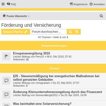
FAQ
Registrieren
Anmelden
S
Foren-Übersicht
u
Förderung und Versicherung
c
Suche
Erweiterte Suche
Neues Thema
h
44 Themen • Seite
1
von
1
e
Bekanntmachungen
Einspeisevergütung 2010
Letzter Beitrag von
PerryO
«
Mi 6. Okt 2010, 07:42
Antworten:
11
Themen
§35 - Steuerermäßigung bei energetischen Maßnahmen bei
selbst genutzten Gebäuden
Letzter Beitrag von
chrisgraham
«
Do 23. Mai 2024, 07:57
Antworten:
3
Änderung Kleinunternehmensregelung durch das Finanzamt
Letzter Beitrag von
Sonnenallergie2011
«
Sa 20. Apr 2024, 16:05
Was beinhaltet eine Solarversicherung?