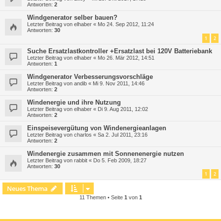
Antworten:
2
Windgenerator selber bauen?
Letzter Beitrag von
elhaber
«
Mo 24. Sep 2012, 11:24
Antworten:
30
1
2
Suche Ersatzlastkontroller +Ersatzlast bei 120V Batteriebank
Letzter Beitrag von
elhaber
«
Mo 26. Mär 2012, 14:51
Antworten:
1
Windgenerator Verbesserungsvorschläge
Letzter Beitrag von
andib
«
Mi 9. Nov 2011, 14:46
Antworten:
2
Windenergie und ihre Nutzung
Letzter Beitrag von
elhaber
«
Di 9. Aug 2011, 12:02
Antworten:
2
Einspeisevergütung von Windenergieanlagen
Letzter Beitrag von
charlos
«
Sa 2. Jul 2011, 23:16
Antworten:
2
Windenergie zusammen mit Sonnenenergie nutzen
Letzter Beitrag von
rabbit
«
Do 5. Feb 2009, 18:27
Antworten:
30
1
2
Neues Thema
11 Themen • Seite
1
von
1