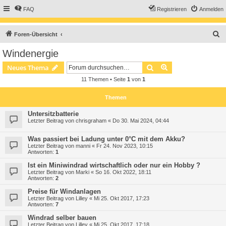
FAQ
Registrieren
Anmelden
S
Foren-Übersicht
u
Windenergie
c
Suche
Erweiterte Suche
Neues Thema
h
11 Themen • Seite
1
von
1
e
Themen
Untersitzbatterie
Letzter Beitrag von
chrisgraham
«
Do 30. Mai 2024, 04:44
Was passiert bei Ladung unter 0°C mit dem Akku?
Letzter Beitrag von
manni
«
Fr 24. Nov 2023, 10:15
Antworten:
1
Ist ein Miniwindrad wirtschaftlich oder nur ein Hobby ?
Letzter Beitrag von
Marki
«
So 16. Okt 2022, 18:11
Antworten:
2
Preise für Windanlagen
Letzter Beitrag von
Lilley
«
Mi 25. Okt 2017, 17:23
Antworten:
7
Windrad selber bauen
Letzter Beitrag von
Lilley
«
Mi 25. Okt 2017, 17:18