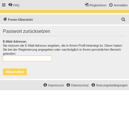
FAQ
Registrieren
Anmelden
S
Foren-Übersicht
u
Passwort zurücksetzen
c
h
E-Mail-Adresse:
Sie müssen die E-Mail-Adresse angeben, die in Ihrem Profil hinterlegt ist. Diese haben
e
Sie bei der Registrierung angegeben oder nachträglich in Ihrem persönlichen Bereich
geändert.
Impressum
Datenschutz
Nutzungsbedingungen