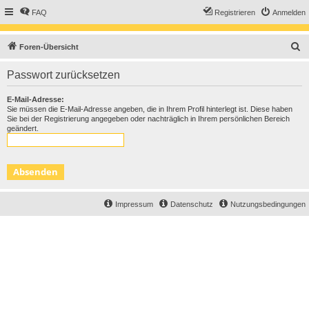
FAQ
Registrieren
Anmelden
S
Foren-Übersicht
u
Passwort zurücksetzen
c
h
E-Mail-Adresse:
Sie müssen die E-Mail-Adresse angeben, die in Ihrem Profil hinterlegt ist. Diese haben
e
Sie bei der Registrierung angegeben oder nachträglich in Ihrem persönlichen Bereich
geändert.
Impressum
Datenschutz
Nutzungsbedingungen