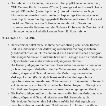
Sie nehmen zur Kenntnis, dass es sich bei phpBB um eine unter der „
GNU General Public License v2
“ (GPL) bereitgestellten Foren-Software
von phpBB Limited (www.phpbb.com) handelt; deutschsprachige
Informationen werden durch die deutschsprachige Community unter
www.phpbb.de zur Verfügung gestellt. Beide haben keinen Einfluss auf
die Art und Weise, wie die Software verwendet wird. Sie können
insbesondere die Verwendung der Software für bestimmte Zwecke nicht
untersagen oder auf Inhalte fremder Foren Einfluss nehmen.
5. GEWÄHRLEISTUNG
Der Betreiber haftet mit Ausnahme der Verletzung von Leben, Körper
und Gesundheit und der Verletzung wesentlicher Vertragspflichten
(Kardinalpflichten) nur für Schäden, die auf ein vorsätzliches oder grob
fahrlässiges Verhalten zurückzuführen sind. Dies gilt auch für mittelbare
Folgeschäden wie insbesondere entgangenen Gewinn.
Die Haftung ist gegenüber Verbrauchern außer bei vorsätzlichem oder
grob fahrlässigem Verhalten oder bei Schäden aus der Verletzung von
Leben, Körper und Gesundheit und der Verletzung wesentlicher
Vertragspflichten (Kardinalpflichten) auf die bei Vertragsschluss
typischerweise vorhersehbaren Schäden und im übrigen der Höhe nach
auf die vertragstypischen Durchschnittsschäden begrenzt. Dies gilt auch
für mittelbare Folgeschäden wie insbesondere entgangenen Gewinn.
Die Haftung ist gegenüber Unternehmern außer bei der Verletzung von
Leben, Körper und Gesundheit oder vorsätzlichem oder grob
fahrlässigem Verhalten des Betreibers auf die bei Vertragsschluss
typischerweise vorhersehbaren Schäden und im Übrigen der Höhe