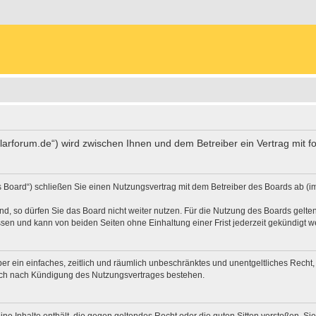
arforum.de“) wird zwischen Ihnen und dem Betreiber ein Vertrag mit 
oard“) schließen Sie einen Nutzungsvertrag mit dem Betreiber des Boards ab (im 
, so dürfen Sie das Board nicht weiter nutzen. Für die Nutzung des Boards gelten 
sen und kann von beiden Seiten ohne Einhaltung einer Frist jederzeit gekündigt w
iber ein einfaches, zeitlich und räumlich unbeschränktes und unentgeltliches Rech
auch nach Kündigung des Nutzungsvertrages bestehen.
keine Inhalte enthält, die gegen geltendes Recht oder die guten Sitten verstoßen. Si