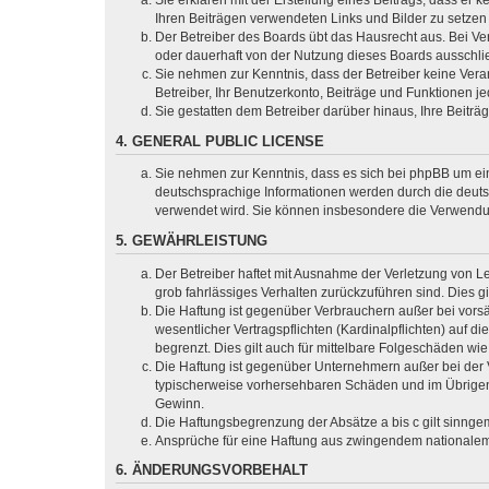
Ihren Beiträgen verwendeten Links und Bilder zu setze
Der Betreiber des Boards übt das Hausrecht aus. Bei V
oder dauerhaft von der Nutzung dieses Boards ausschlie
Sie nehmen zur Kenntnis, dass der Betreiber keine Verant
Betreiber, Ihr Benutzerkonto, Beiträge und Funktionen je
Sie gestatten dem Betreiber darüber hinaus, Ihre Beitr
4. GENERAL PUBLIC LICENSE
Sie nehmen zur Kenntnis, dass es sich bei phpBB um ein
deutschsprachige Informationen werden durch die deuts
verwendet wird. Sie können insbesondere die Verwendun
5. GEWÄHRLEISTUNG
Der Betreiber haftet mit Ausnahme der Verletzung von Le
grob fahrlässiges Verhalten zurückzuführen sind. Dies 
Die Haftung ist gegenüber Verbrauchern außer bei vors
wesentlicher Vertragspflichten (Kardinalpflichten) auf
begrenzt. Dies gilt auch für mittelbare Folgeschäden 
Die Haftung ist gegenüber Unternehmern außer bei der V
typischerweise vorhersehbaren Schäden und im Übrigen 
Gewinn.
Die Haftungsbegrenzung der Absätze a bis c gilt sinnge
Ansprüche für eine Haftung aus zwingendem nationalem
6. ÄNDERUNGSVORBEHALT