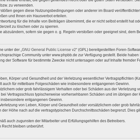
n bzw. zu verwenden.
erstößen gegen diese Nutzungsbedingungen oder anderer im Board veröffentlicht
ßen und Ihnen ein Hausverbot erteilen.
wortung für die Inhalte von Beiträgen übernimmt, die er nicht selbst erstellt hat 
derzeit zu löschen oder zu sperren.
äge abzuändern, sofern sie gegen o. g. Regeln verstoßen oder geeignet sind, dem 
e unter der „
GNU General Public License v2
“ (GPL) bereitgestellten Foren-Soft
chsprachige Community unter www.phpbb.de zur Verfügung gestellt. Beide haben ke
g der Software für bestimmte Zwecke nicht untersagen oder auf Inhalte fremder F
ben, Körper und Gesundheit und der Verletzung wesentlicher Vertragspflichten (Kard
gilt auch für mittelbare Folgeschäden wie insbesondere entgangenen Gewinn.
ätzlichem oder grob fahrlässigem Verhalten oder bei Schäden aus der Verletzung 
 die bei Vertragsschluss typischerweise vorhersehbaren Schäden und im übrigen de
wie insbesondere entgangenen Gewinn.
erletzung von Leben, Körper und Gesundheit oder vorsätzlichem oder grob fahrläs
der Höhe nach auf die vertragstypischen Durchschnittsschäden begrenzt. Dies gi
mäß auch zugunsten der Mitarbeiter und Erfüllungsgehilfen des Betreibers.
 Recht bleiben unberührt.