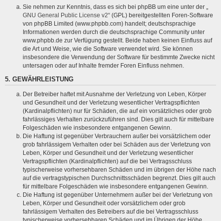
Sie nehmen zur Kenntnis, dass es sich bei phpBB um eine unter der „
GNU General Public License v2
“ (GPL) bereitgestellten Foren-Software
von phpBB Limited (www.phpbb.com) handelt; deutschsprachige
Informationen werden durch die deutschsprachige Community unter
www.phpbb.de zur Verfügung gestellt. Beide haben keinen Einfluss auf
die Art und Weise, wie die Software verwendet wird. Sie können
insbesondere die Verwendung der Software für bestimmte Zwecke nicht
untersagen oder auf Inhalte fremder Foren Einfluss nehmen.
5. GEWÄHRLEISTUNG
Der Betreiber haftet mit Ausnahme der Verletzung von Leben, Körper
und Gesundheit und der Verletzung wesentlicher Vertragspflichten
(Kardinalpflichten) nur für Schäden, die auf ein vorsätzliches oder grob
fahrlässiges Verhalten zurückzuführen sind. Dies gilt auch für mittelbare
Folgeschäden wie insbesondere entgangenen Gewinn.
Die Haftung ist gegenüber Verbrauchern außer bei vorsätzlichem oder
grob fahrlässigem Verhalten oder bei Schäden aus der Verletzung von
Leben, Körper und Gesundheit und der Verletzung wesentlicher
Vertragspflichten (Kardinalpflichten) auf die bei Vertragsschluss
typischerweise vorhersehbaren Schäden und im übrigen der Höhe nach
auf die vertragstypischen Durchschnittsschäden begrenzt. Dies gilt auch
für mittelbare Folgeschäden wie insbesondere entgangenen Gewinn.
Die Haftung ist gegenüber Unternehmern außer bei der Verletzung von
Leben, Körper und Gesundheit oder vorsätzlichem oder grob
fahrlässigem Verhalten des Betreibers auf die bei Vertragsschluss
typischerweise vorhersehbaren Schäden und im Übrigen der Höhe