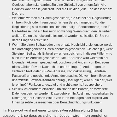
Authentifizierungsschlüssel und eine Session-ID gespeichert. Die
Cookies haben standardmäßig eine Gültigkeit von einem Jahr. Alle
Cookies können Sie jederzeit über die Funktion „Alle Cookies löschen“
löschen.
Weiterhin werden die Daten gespeichert, die Sie bei der Registrierung,
in Ihrem Profil oder Ihrem persönlichem Bereich angeben. Für die
Registrierung sind mindestens ein eindeutiger Benutzername, eine E-
Mail-Adresse und ein Passwort notwendig. Wenn durch den Betreiber
weitere Daten als notwendig festgelegt wurden, so ist dies für Sie vor
deren Eingabe ersichtlich.
Wenn Sie einen Beitrag oder eine private Nachricht erstellen, so werden
die dort eingegebenen Daten ebenfalls gespeichert. Gleiches gilt, wenn
Sie einen Beitrag als Entwurf zwischenspeichern. In diesen Fällen wird
auch Ihre IP-Adresse gespeichert. Die IP-Adresse wird weiterhin bei
folgenden Aktionen gespeichert: Löschen und Ändern von Beiträgen
(dazu zählen Private Nachrichten und Umfragen), Änderungen an
zentralen Profildaten (E-Mail-Adresse, Kontoaktivierung, Benutzer-
Passwort) und gescheiterte Anmeldeversuche. Die von Ihrem Browser
übermittelte Browser-Kennzeichnung (User Agent) wird nur in der „Wer
ist online?“-Funktion angezeigt und nicht dauerhaft gespeichert.
Schließlich erfordern einzelne Funktionen des Boards, dass weitere
Daten gespeichert werden. Dazu gehören Ihr Abstimmungsverhalten bei
Umfragen, der Gelesen-Status von Ihren Beiträgen oder explizit von
Ihnen gesetzte Lesezeichen oder Benachrichtigungsfunktionen.
Ihr Passwort wird mit einer Einwege-Verschlüsselung (Hash)
gespeichert, so dass es sicher ist. Jedoch wird Ihnen empfohlen,