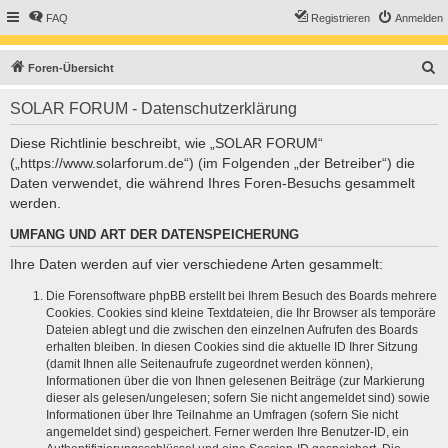
FAQ
Registrieren
Anmelden
S
Foren-Übersicht
u
SOLAR FORUM - Datenschutzerklärung
c
h
Diese Richtlinie beschreibt, wie „SOLAR FORUM“
(„https://www.solarforum.de“) (im Folgenden „der Betreiber“) die
e
Daten verwendet, die während Ihres Foren-Besuchs gesammelt
werden.
UMFANG UND ART DER DATENSPEICHERUNG
Ihre Daten werden auf vier verschiedene Arten gesammelt:
Die Forensoftware phpBB erstellt bei Ihrem Besuch des Boards mehrere
Cookies. Cookies sind kleine Textdateien, die Ihr Browser als temporäre
Dateien ablegt und die zwischen den einzelnen Aufrufen des Boards
erhalten bleiben. In diesen Cookies sind die aktuelle ID Ihrer Sitzung
(damit Ihnen alle Seitenaufrufe zugeordnet werden können),
Informationen über die von Ihnen gelesenen Beiträge (zur Markierung
dieser als gelesen/ungelesen; sofern Sie nicht angemeldet sind) sowie
Informationen über Ihre Teilnahme an Umfragen (sofern Sie nicht
angemeldet sind) gespeichert. Ferner werden Ihre Benutzer-ID, ein