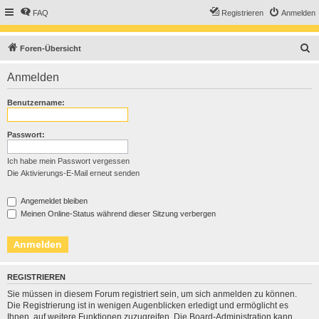
FAQ
Registrieren
Anmelden
S
Foren-Übersicht
u
Anmelden
c
h
Benutzername:
e
Passwort:
Ich habe mein Passwort vergessen
Die Aktivierungs-E-Mail erneut senden
Angemeldet bleiben
Meinen Online-Status während dieser Sitzung verbergen
REGISTRIEREN
Sie müssen in diesem Forum registriert sein, um sich anmelden zu können.
Die Registrierung ist in wenigen Augenblicken erledigt und ermöglicht es
Ihnen, auf weitere Funktionen zuzugreifen. Die Board-Administration kann