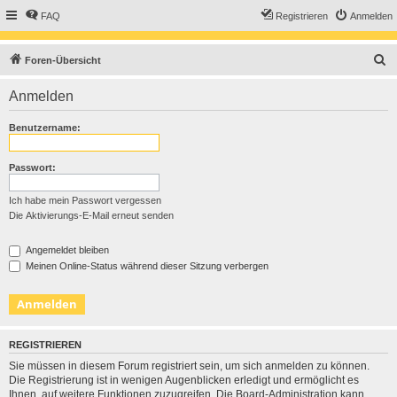
FAQ
Registrieren
Anmelden
S
Foren-Übersicht
u
Anmelden
c
h
Benutzername:
e
Passwort:
Ich habe mein Passwort vergessen
Die Aktivierungs-E-Mail erneut senden
Angemeldet bleiben
Meinen Online-Status während dieser Sitzung verbergen
REGISTRIEREN
Sie müssen in diesem Forum registriert sein, um sich anmelden zu können.
Die Registrierung ist in wenigen Augenblicken erledigt und ermöglicht es
Ihnen, auf weitere Funktionen zuzugreifen. Die Board-Administration kann