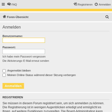
FAQ
Registrieren
Anmelden
S
Foren-Übersicht
u
Anmelden
c
h
Benutzername:
e
Passwort:
Ich habe mein Passwort vergessen
Die Aktivierungs-E-Mail erneut senden
Angemeldet bleiben
Meinen Online-Status während dieser Sitzung verbergen
REGISTRIEREN
Sie müssen in diesem Forum registriert sein, um sich anmelden zu können.
Die Registrierung ist in wenigen Augenblicken erledigt und ermöglicht es
Ihnen, auf weitere Funktionen zuzugreifen. Die Board-Administration kann