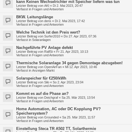
kann Keinen Wechselrichter mit Speicher liefern was tun
Letzter Beitrag von
AKI
«
Di 2. Mai 2023, 20:47
Verfasst in
Fragen und Antworten
BKW. Leitungslänge
Letzter Beitrag von
dens
«
Di 2. Mai 2023, 17:42
Verfasst in
Fragen und Antworten
Welche Technik ist den Preis wert?
Letzter Beitrag von
Surfer2010
«
Do 27. Apr 2023, 07:36
Verfasst in
Solaranlagen
Nachgeführte PV Anlage defekt
Letzter Beitrag von
RalfSt
«
Fr 21. Apr 2023, 10:13
Verfasst in
Fragen und Antworten
Thermische Solaranlage 34 gegen Demontage abzugeben!
Letzter Beitrag von
OpenAirFan
«
Mi 12. Apr 2023, 10:46
Verfasst in
Anzeigen Markt
Solarspeicher für €250/kWh
Letzter Beitrag von
Silo
«
So 2. Apr 2023, 23:04
Verfasst in
Fragen und Antworten
Kommt es auf die Phase an?
Letzter Beitrag von
Deichgraf
«
Sa 25. Mär 2023, 13:54
Verfasst in
Fragen und Antworten
Home Automation, AC oder DC Kopplung PV?
Speichersystem?
Letzter Beitrag von
Grounded
«
Sa 25. Mär 2023, 11:57
Verfasst in
Fragen und Antworten
Einstellung Steca TR A502 TT, Solarthermie