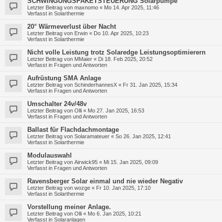
SCHWINGUNGSPAKETSTEUERUNG Solarpumpe
Letzter Beitrag von
maxnomo
«
Mo 14. Apr 2025, 11:46
Verfasst in
Solarthermie
20° Wärmeverlust über Nacht
Letzter Beitrag von
Erwin
«
Do 10. Apr 2025, 10:23
Verfasst in
Solarthermie
Nicht volle Leistung trotz Solaredge Leistungsoptimierern
Letzter Beitrag von
MMaier
«
Di 18. Feb 2025, 20:52
Verfasst in
Fragen und Antworten
Aufrüstung SMA Anlage
Letzter Beitrag von
SchinderhannesX
«
Fr 31. Jan 2025, 15:34
Verfasst in
Fragen und Antworten
Umschalter 24v/48v
Letzter Beitrag von
Olli
«
Mo 27. Jan 2025, 16:53
Verfasst in
Fragen und Antworten
Ballast für Flachdachmontage
Letzter Beitrag von
Solaramateuer
«
So 26. Jan 2025, 12:41
Verfasst in
Solarthermie
Modulauswahl
Letzter Beitrag von
Airwick95
«
Mi 15. Jan 2025, 09:09
Verfasst in
Fragen und Antworten
Ravensberger Solar einmal und nie wieder Negativ
Letzter Beitrag von
wozge
«
Fr 10. Jan 2025, 17:10
Verfasst in
Solarthermie
Vorstellung meiner Anlage.
Letzter Beitrag von
Olli
«
Mo 6. Jan 2025, 10:21
Verfasst in
Solaranlagen