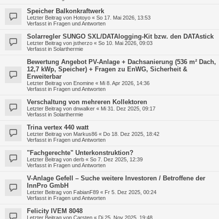
Speicher Balkonkraftwerk
Letzter Beitrag von
Hotoyo
«
So 17. Mai 2026, 13:53
Verfasst in
Fragen und Antworten
Solarregler SUNGO SXL/DATAlogging-Kit bzw. den DATAstick
Letzter Beitrag von
jstherzo
«
So 10. Mai 2026, 09:03
Verfasst in
Solarthermie
Bewertung Angebot PV-Anlage + Dachsanierung (536 m² Dach,
12,7 kWp, Speicher) + Fragen zu EnWG, Sicherheit &
Erweiterbar
Letzter Beitrag von
Enomine
«
Mi 8. Apr 2026, 14:36
Verfasst in
Fragen und Antworten
Verschaltung von mehreren Kollektoren
Letzter Beitrag von
dnwalker
«
Mi 31. Dez 2025, 09:17
Verfasst in
Solarthermie
Trina vertex 440 watt
Letzter Beitrag von
Markus86
«
Do 18. Dez 2025, 18:42
Verfasst in
Fragen und Antworten
"Fachgerechte" Unterkonstruktion?
Letzter Beitrag von
derb
«
So 7. Dez 2025, 12:39
Verfasst in
Fragen und Antworten
V-Anlage Gefell – Suche weitere Investoren / Betroffene der
InnPro GmbH
Letzter Beitrag von
FabianF89
«
Fr 5. Dez 2025, 00:24
Verfasst in
Fragen und Antworten
Felicity IVEM 8048
Letzter Beitrag von
Carsten
«
Di 25. Nov 2025, 19:48