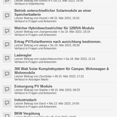
Letzter Beitrag von
sunny79
«
Do 23. Mär 2023, 16:09
Verfasst in
Solarthermie
Betrieb unterschiedlicher Solarmodule an einer
Speicherbatterie
Letzter Beitrag von
Huztel
«
Mi 22. Mär 2023, 16:52
Verfasst in
Fragen und Antworten
Welcher Hybridwechselrichter für 1200VA Module
Letzter Beitrag von
Juergenssolar
«
So 19. Mär 2023, 18:18
Verfasst in
Fragen und Antworten
Ertrag PV/Solarthermie nach ausrichtung bestimmen.
Letzter Beitrag von
attega
«
So 19. Mär 2023, 09:56
Verfasst in
Fragen und Antworten
Laderegler
Letzter Beitrag von
raubschloesschen
«
Sa 18. Mär 2023, 11:14
Verfasst in
Fragen und Antworten
300 Watt Solar Komplettsystem für Camper, Wohnwagen &
Wohnmobile
Letzter Beitrag von
ZeroSolar
«
Mi 15. Mär 2023, 17:22
Verfasst in
Anzeigen Markt
Entsorgung PV Module
Letzter Beitrag von
Sophie
«
Mi 15. Mär 2023, 08:53
Verfasst in
Fragen und Antworten
Industriedach
Letzter Beitrag von
Dach
«
Mo 13. Mär 2023, 14:00
Verfasst in
Fragen und Antworten
BKW Vergütung
Letzter Beitrag von
Tali
«
Sa 25. Feb 2023, 19:06