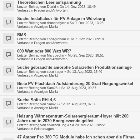
Theoretischen Leerlaufspannung
Letzter Beitrag von
Dfarid
«
Do 14. Dez 2023, 10:49
Verfasst in
Fragen und Antworten
Suche Installateur für PV-Anlage in Würzburg
Letzter Beitrag von
drunenstyler
«
Sa 9. Dez 2023, 13:25
Verfasst in
Anzeigen Markt
BMS
Letzter Beitrag von
chrisgraham
«
Do 7. Dez 2023, 09:10
Verfasst in
Fragen und Antworten
600 Watt oder 800 Watt WR?
Letzter Beitrag von
Marcoschn
«
Mo 25. Sep 2023, 18:51
Verfasst in
Fragen und Antworten
Suche gebrauchte amorphe Solarzellen Produktionsanlage
Letzter Beitrag von
solarfrager
«
So 13. Aug 2023, 15:40
Verfasst in
Anzeigen Markt
Biete PV Flachdach Aufständerung 20 Grad Neigungswinkel
Letzter Beitrag von
Sam23
«
Sa 12. Aug 2023, 09:37
Verfasst in
Anzeigen Markt
Suche Solis RHI 4,6
Letzter Beitrag von
Sam23
«
Sa 12. Aug 2023, 07:36
Verfasst in
Anzeigen Markt
Heizung Wärmezentrum-Solarenergieraum-Hoyer hält 200
Jahre und in 2030 Energiewende gelöst
Letzter Beitrag von
solarheizung
«
Sa 20. Mai 2023, 20:22
Verfasst in
Solaranlagen
47 Amper Pro 380 TG Module habe ich schon aber die Firma