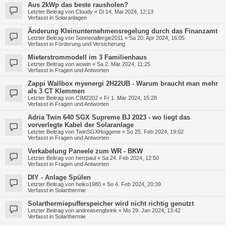
Aus 2kWp das beste rausholen?
Letzter Beitrag von
Cloudy
«
Di 14. Mai 2024, 12:13
Verfasst in
Solaranlagen
Änderung Kleinunternehmensregelung durch das Finanzamt
Letzter Beitrag von
Sonnenallergie2011
«
Sa 20. Apr 2024, 16:05
Verfasst in
Förderung und Versicherung
Mieterstrommodell im 3 Familienhaus
Letzter Beitrag von
wowin
«
Sa 2. Mär 2024, 11:25
Verfasst in
Fragen und Antworten
Zappi Wallbox myenergi 2H22UB - Warum braucht man mehr
als 3 CT Klemmen
Letzter Beitrag von
CIM2202
«
Fr 1. Mär 2024, 15:28
Verfasst in
Fragen und Antworten
Adria Twin 640 SGX Supreme BJ 2023 - wo liegt das
vorverlegte Kabel der Solaranlage
Letzter Beitrag von
TwinSGXHoggene
«
So 25. Feb 2024, 19:02
Verfasst in
Fragen und Antworten
Verkabelung Paneele zum WR - BKW
Letzter Beitrag von
herrpaul
«
Sa 24. Feb 2024, 12:50
Verfasst in
Fragen und Antworten
DIY - Anlage Spülen
Letzter Beitrag von
heiko1980
«
So 4. Feb 2024, 20:39
Verfasst in
Solarthermie
Solarthermiepufferspeicher wird nicht richtig genutzt
Letzter Beitrag von
andreasengbrink
«
Mo 29. Jan 2024, 13:42
Verfasst in
Solarthermie