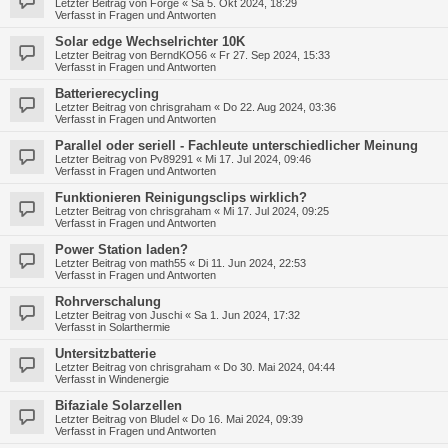
Letzter Beitrag von
Forge
«
Sa 5. Okt 2024, 18:29
Verfasst in
Fragen und Antworten
Solar edge Wechselrichter 10K
Letzter Beitrag von
BerndKO56
«
Fr 27. Sep 2024, 15:33
Verfasst in
Fragen und Antworten
Batterierecycling
Letzter Beitrag von
chrisgraham
«
Do 22. Aug 2024, 03:36
Verfasst in
Fragen und Antworten
Parallel oder seriell - Fachleute unterschiedlicher Meinung
Letzter Beitrag von
Pv89291
«
Mi 17. Jul 2024, 09:46
Verfasst in
Fragen und Antworten
Funktionieren Reinigungsclips wirklich?
Letzter Beitrag von
chrisgraham
«
Mi 17. Jul 2024, 09:25
Verfasst in
Fragen und Antworten
Power Station laden?
Letzter Beitrag von
math55
«
Di 11. Jun 2024, 22:53
Verfasst in
Fragen und Antworten
Rohrverschalung
Letzter Beitrag von
Juschi
«
Sa 1. Jun 2024, 17:32
Verfasst in
Solarthermie
Untersitzbatterie
Letzter Beitrag von
chrisgraham
«
Do 30. Mai 2024, 04:44
Verfasst in
Windenergie
Bifaziale Solarzellen
Letzter Beitrag von
Bludel
«
Do 16. Mai 2024, 09:39
Verfasst in
Fragen und Antworten