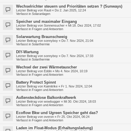
Wechselrichter steuern und Prioritäten setzen ? (Sunways)
Letzter Beitrag von
Rauti
«
Do 2. Jan 2025, 12:24
Verfasst in
Solaranlagen
Speicher und maximaler Eingang
Letzter Beitrag von
Sonnensucher
«
Mi 18. Dez 2024, 17:02
Verfasst in
Fragen und Antworten
Solarwartung Braunschweig
Letzter Beitrag von
sonnyboy
«
Do 7. Nov 2024, 21:04
Verfasst in
Solarthermie
DIY-Wartung
Letzter Beitrag von
sonnyboy
«
Do 7. Nov 2024, 17:33
Verfasst in
Solarthermie
Wechsel der zwei Wärmetauscher
Letzter Beitrag von
Eddin
«
Mo 4. Nov 2024, 10:19
Verfasst in
Fragen und Antworten
Battery Protect Spinnt
Letzter Beitrag von
Kaimitrike
«
Fr 1. Nov 2024, 12:04
Verfasst in
Fragen und Antworten
Außensteckdose Balkonkraftwerk
Letzter Beitrag von
wowbugger
«
Mi 30. Okt 2024, 18:03
Verfasst in
Fragen und Antworten
Ecoflow Bkw und Ugreen Speicher geht das?
Letzter Beitrag von
overon
«
Fr 25. Okt 2024, 06:24
Verfasst in
Fragen und Antworten
Laden im Float-Modus (Erhaltungsladung)