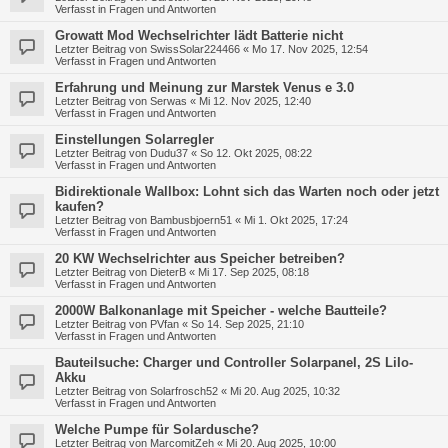
Verfasst in
Fragen und Antworten
Growatt Mod Wechselrichter lädt Batterie nicht
Letzter Beitrag von
SwissSolar224466
«
Mo 17. Nov 2025, 12:54
Verfasst in
Fragen und Antworten
Erfahrung und Meinung zur Marstek Venus e 3.0
Letzter Beitrag von
Serwas
«
Mi 12. Nov 2025, 12:40
Verfasst in
Fragen und Antworten
Einstellungen Solarregler
Letzter Beitrag von
Dudu37
«
So 12. Okt 2025, 08:22
Verfasst in
Fragen und Antworten
Bidirektionale Wallbox: Lohnt sich das Warten noch oder jetzt
kaufen?
Letzter Beitrag von
Bambusbjoern51
«
Mi 1. Okt 2025, 17:24
Verfasst in
Fragen und Antworten
20 KW Wechselrichter aus Speicher betreiben?
Letzter Beitrag von
DieterB
«
Mi 17. Sep 2025, 08:18
Verfasst in
Fragen und Antworten
2000W Balkonanlage mit Speicher - welche Bautteile?
Letzter Beitrag von
PVfan
«
So 14. Sep 2025, 21:10
Verfasst in
Fragen und Antworten
Bauteilsuche: Charger und Controller Solarpanel, 2S LiIo-
Akku
Letzter Beitrag von
Solarfrosch52
«
Mi 20. Aug 2025, 10:32
Verfasst in
Fragen und Antworten
Welche Pumpe für Solardusche?
Letzter Beitrag von
MarcomitZeh
«
Mi 20. Aug 2025, 10:00