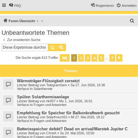
FAQ
Registrieren
Anmelden
S
Foren-Übersicht
u
Unbeantwortete Themen
c
Zur erweiterten Suche
h
Suche
Erweiterte Suche
e
1
2
3
4
5
7
Seite
1
von
7
Nächst
Die Suche ergab 613 Treffer
…
Themen
Wärmeträger-Flüssigkeit zersetzt
Letzter Beitrag von
TelegramSam
«
Sa 27. Jun 2026, 15:36
Verfasst in
Solarthermie
Spülen Solarthermieanlage
Letzter Beitrag von
hk007
«
Mo 1. Jun 2026, 16:01
Verfasst in
Fragen und Antworten
Empfehlung für Speicher für Balkonkraftwerk gesucht
Letzter Beitrag von
Solarfrosch52
«
Mi 27. Mai 2026, 18:12
Verfasst in
Fragen und Antworten
Batteriespeicher defekt? Dead on arrival/Marstek Jupiter C
Letzter Beitrag von
ChrisK
«
So 24. Mai 2026, 10:00
Verfasst in
Fragen und Antworten