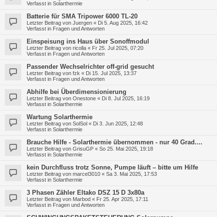
Verfasst in
Solarthermie
Batterie für SMA Tripower 6000 TL-20
Letzter Beitrag von
Juergen
«
Di 5. Aug 2025, 16:42
Verfasst in
Fragen und Antworten
Einspeisung ins Haus über Sonoffmodul
Letzter Beitrag von
ricolla
«
Fr 25. Jul 2025, 07:20
Verfasst in
Fragen und Antworten
Passender Wechselrichter off-grid gesucht
Letzter Beitrag von
fzk
«
Di 15. Jul 2025, 13:37
Verfasst in
Fragen und Antworten
Abhilfe bei Überdimensionierung
Letzter Beitrag von
Onestone
«
Di 8. Jul 2025, 16:19
Verfasst in
Solarthermie
Wartung Solarthermie
Letzter Beitrag von
SolSol
«
Di 3. Jun 2025, 12:48
Verfasst in
Solarthermie
Brauche Hilfe - Solarthermie übernommen - nur 40 Grad....
Letzter Beitrag von
GrisuGP
«
So 25. Mai 2025, 19:18
Verfasst in
Solarthermie
kein Durchfluss trotz Sonne, Pumpe läuft – bitte um Hilfe
Letzter Beitrag von
marcel3010
«
Sa 3. Mai 2025, 17:53
Verfasst in
Solarthermie
3 Phasen Zähler Eltako DSZ 15 D 3x80a
Letzter Beitrag von
Marbod
«
Fr 25. Apr 2025, 17:11
Verfasst in
Fragen und Antworten