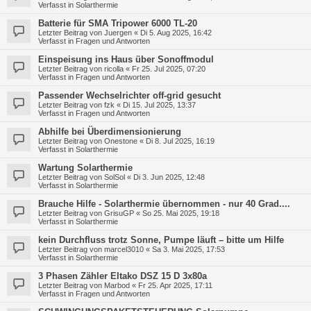
Verfasst in
Solarthermie
Batterie für SMA Tripower 6000 TL-20
Letzter Beitrag von
Juergen
«
Di 5. Aug 2025, 16:42
Verfasst in
Fragen und Antworten
Einspeisung ins Haus über Sonoffmodul
Letzter Beitrag von
ricolla
«
Fr 25. Jul 2025, 07:20
Verfasst in
Fragen und Antworten
Passender Wechselrichter off-grid gesucht
Letzter Beitrag von
fzk
«
Di 15. Jul 2025, 13:37
Verfasst in
Fragen und Antworten
Abhilfe bei Überdimensionierung
Letzter Beitrag von
Onestone
«
Di 8. Jul 2025, 16:19
Verfasst in
Solarthermie
Wartung Solarthermie
Letzter Beitrag von
SolSol
«
Di 3. Jun 2025, 12:48
Verfasst in
Solarthermie
Brauche Hilfe - Solarthermie übernommen - nur 40 Grad....
Letzter Beitrag von
GrisuGP
«
So 25. Mai 2025, 19:18
Verfasst in
Solarthermie
kein Durchfluss trotz Sonne, Pumpe läuft – bitte um Hilfe
Letzter Beitrag von
marcel3010
«
Sa 3. Mai 2025, 17:53
Verfasst in
Solarthermie
3 Phasen Zähler Eltako DSZ 15 D 3x80a
Letzter Beitrag von
Marbod
«
Fr 25. Apr 2025, 17:11
Verfasst in
Fragen und Antworten