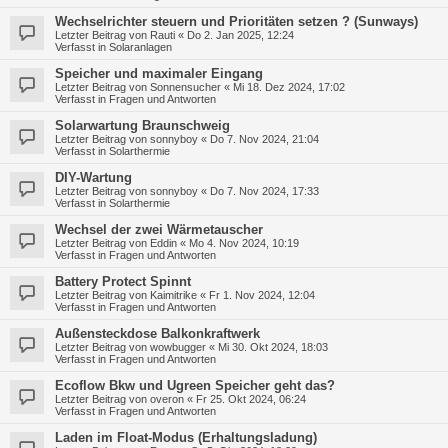
Wechselrichter steuern und Prioritäten setzen ? (Sunways)
Letzter Beitrag von
Rauti
«
Do 2. Jan 2025, 12:24
Verfasst in
Solaranlagen
Speicher und maximaler Eingang
Letzter Beitrag von
Sonnensucher
«
Mi 18. Dez 2024, 17:02
Verfasst in
Fragen und Antworten
Solarwartung Braunschweig
Letzter Beitrag von
sonnyboy
«
Do 7. Nov 2024, 21:04
Verfasst in
Solarthermie
DIY-Wartung
Letzter Beitrag von
sonnyboy
«
Do 7. Nov 2024, 17:33
Verfasst in
Solarthermie
Wechsel der zwei Wärmetauscher
Letzter Beitrag von
Eddin
«
Mo 4. Nov 2024, 10:19
Verfasst in
Fragen und Antworten
Battery Protect Spinnt
Letzter Beitrag von
Kaimitrike
«
Fr 1. Nov 2024, 12:04
Verfasst in
Fragen und Antworten
Außensteckdose Balkonkraftwerk
Letzter Beitrag von
wowbugger
«
Mi 30. Okt 2024, 18:03
Verfasst in
Fragen und Antworten
Ecoflow Bkw und Ugreen Speicher geht das?
Letzter Beitrag von
overon
«
Fr 25. Okt 2024, 06:24
Verfasst in
Fragen und Antworten
Laden im Float-Modus (Erhaltungsladung)