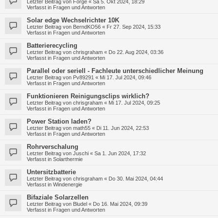
Letzter Beitrag von
Forge
«
Sa 5. Okt 2024, 18:29
Verfasst in
Fragen und Antworten
Solar edge Wechselrichter 10K
Letzter Beitrag von
BerndKO56
«
Fr 27. Sep 2024, 15:33
Verfasst in
Fragen und Antworten
Batterierecycling
Letzter Beitrag von
chrisgraham
«
Do 22. Aug 2024, 03:36
Verfasst in
Fragen und Antworten
Parallel oder seriell - Fachleute unterschiedlicher Meinung
Letzter Beitrag von
Pv89291
«
Mi 17. Jul 2024, 09:46
Verfasst in
Fragen und Antworten
Funktionieren Reinigungsclips wirklich?
Letzter Beitrag von
chrisgraham
«
Mi 17. Jul 2024, 09:25
Verfasst in
Fragen und Antworten
Power Station laden?
Letzter Beitrag von
math55
«
Di 11. Jun 2024, 22:53
Verfasst in
Fragen und Antworten
Rohrverschalung
Letzter Beitrag von
Juschi
«
Sa 1. Jun 2024, 17:32
Verfasst in
Solarthermie
Untersitzbatterie
Letzter Beitrag von
chrisgraham
«
Do 30. Mai 2024, 04:44
Verfasst in
Windenergie
Bifaziale Solarzellen
Letzter Beitrag von
Bludel
«
Do 16. Mai 2024, 09:39
Verfasst in
Fragen und Antworten