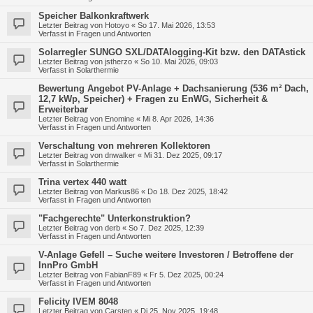
Speicher Balkonkraftwerk
Letzter Beitrag von
Hotoyo
«
So 17. Mai 2026, 13:53
Verfasst in
Fragen und Antworten
Solarregler SUNGO SXL/DATAlogging-Kit bzw. den DATAstick
Letzter Beitrag von
jstherzo
«
So 10. Mai 2026, 09:03
Verfasst in
Solarthermie
Bewertung Angebot PV-Anlage + Dachsanierung (536 m² Dach,
12,7 kWp, Speicher) + Fragen zu EnWG, Sicherheit &
Erweiterbar
Letzter Beitrag von
Enomine
«
Mi 8. Apr 2026, 14:36
Verfasst in
Fragen und Antworten
Verschaltung von mehreren Kollektoren
Letzter Beitrag von
dnwalker
«
Mi 31. Dez 2025, 09:17
Verfasst in
Solarthermie
Trina vertex 440 watt
Letzter Beitrag von
Markus86
«
Do 18. Dez 2025, 18:42
Verfasst in
Fragen und Antworten
"Fachgerechte" Unterkonstruktion?
Letzter Beitrag von
derb
«
So 7. Dez 2025, 12:39
Verfasst in
Fragen und Antworten
V-Anlage Gefell – Suche weitere Investoren / Betroffene der
InnPro GmbH
Letzter Beitrag von
FabianF89
«
Fr 5. Dez 2025, 00:24
Verfasst in
Fragen und Antworten
Felicity IVEM 8048
Letzter Beitrag von
Carsten
«
Di 25. Nov 2025, 19:48