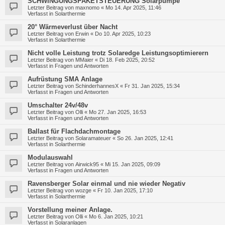
SCHWINGUNGSPAKETSTEUERUNG Solarpumpe
Letzter Beitrag von
maxnomo
«
Mo 14. Apr 2025, 11:46
Verfasst in
Solarthermie
20° Wärmeverlust über Nacht
Letzter Beitrag von
Erwin
«
Do 10. Apr 2025, 10:23
Verfasst in
Solarthermie
Nicht volle Leistung trotz Solaredge Leistungsoptimierern
Letzter Beitrag von
MMaier
«
Di 18. Feb 2025, 20:52
Verfasst in
Fragen und Antworten
Aufrüstung SMA Anlage
Letzter Beitrag von
SchinderhannesX
«
Fr 31. Jan 2025, 15:34
Verfasst in
Fragen und Antworten
Umschalter 24v/48v
Letzter Beitrag von
Olli
«
Mo 27. Jan 2025, 16:53
Verfasst in
Fragen und Antworten
Ballast für Flachdachmontage
Letzter Beitrag von
Solaramateuer
«
So 26. Jan 2025, 12:41
Verfasst in
Solarthermie
Modulauswahl
Letzter Beitrag von
Airwick95
«
Mi 15. Jan 2025, 09:09
Verfasst in
Fragen und Antworten
Ravensberger Solar einmal und nie wieder Negativ
Letzter Beitrag von
wozge
«
Fr 10. Jan 2025, 17:10
Verfasst in
Solarthermie
Vorstellung meiner Anlage.
Letzter Beitrag von
Olli
«
Mo 6. Jan 2025, 10:21
Verfasst in
Solaranlagen