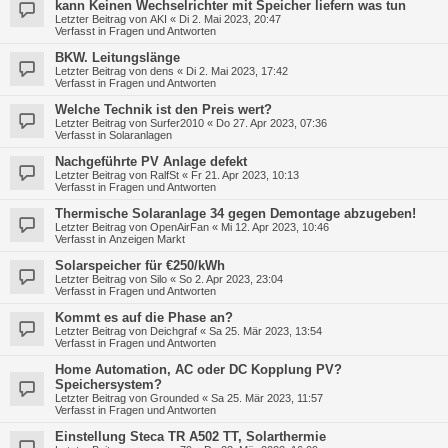
kann Keinen Wechselrichter mit Speicher liefern was tun
Letzter Beitrag von
AKI
«
Di 2. Mai 2023, 20:47
Verfasst in
Fragen und Antworten
BKW. Leitungslänge
Letzter Beitrag von
dens
«
Di 2. Mai 2023, 17:42
Verfasst in
Fragen und Antworten
Welche Technik ist den Preis wert?
Letzter Beitrag von
Surfer2010
«
Do 27. Apr 2023, 07:36
Verfasst in
Solaranlagen
Nachgeführte PV Anlage defekt
Letzter Beitrag von
RalfSt
«
Fr 21. Apr 2023, 10:13
Verfasst in
Fragen und Antworten
Thermische Solaranlage 34 gegen Demontage abzugeben!
Letzter Beitrag von
OpenAirFan
«
Mi 12. Apr 2023, 10:46
Verfasst in
Anzeigen Markt
Solarspeicher für €250/kWh
Letzter Beitrag von
Silo
«
So 2. Apr 2023, 23:04
Verfasst in
Fragen und Antworten
Kommt es auf die Phase an?
Letzter Beitrag von
Deichgraf
«
Sa 25. Mär 2023, 13:54
Verfasst in
Fragen und Antworten
Home Automation, AC oder DC Kopplung PV?
Speichersystem?
Letzter Beitrag von
Grounded
«
Sa 25. Mär 2023, 11:57
Verfasst in
Fragen und Antworten
Einstellung Steca TR A502 TT, Solarthermie