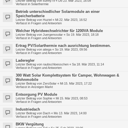
Letzter Beitrag von
sunny79
«
Do 23. Mär 2023, 16:09
Verfasst in
Solarthermie
Betrieb unterschiedlicher Solarmodule an einer
Speicherbatterie
Letzter Beitrag von
Huztel
«
Mi 22. Mär 2023, 16:52
Verfasst in
Fragen und Antworten
Welcher Hybridwechselrichter für 1200VA Module
Letzter Beitrag von
Juergenssolar
«
So 19. Mär 2023, 18:18
Verfasst in
Fragen und Antworten
Ertrag PV/Solarthermie nach ausrichtung bestimmen.
Letzter Beitrag von
attega
«
So 19. Mär 2023, 09:56
Verfasst in
Fragen und Antworten
Laderegler
Letzter Beitrag von
raubschloesschen
«
Sa 18. Mär 2023, 11:14
Verfasst in
Fragen und Antworten
300 Watt Solar Komplettsystem für Camper, Wohnwagen &
Wohnmobile
Letzter Beitrag von
ZeroSolar
«
Mi 15. Mär 2023, 17:22
Verfasst in
Anzeigen Markt
Entsorgung PV Module
Letzter Beitrag von
Sophie
«
Mi 15. Mär 2023, 08:53
Verfasst in
Fragen und Antworten
Industriedach
Letzter Beitrag von
Dach
«
Mo 13. Mär 2023, 14:00
Verfasst in
Fragen und Antworten
BKW Vergütung
Letzter Beitrag von
Tali
«
Sa 25. Feb 2023, 19:06