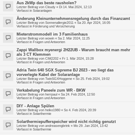
Aus 2kWp das beste rausholen?
Letzter Beitrag von
Cloudy
«
Di 14. Mai 2024, 12:13
Verfasst in
Solaranlagen
Änderung Kleinunternehmensregelung durch das Finanzamt
Letzter Beitrag von
Sonnenallergie2011
«
Sa 20. Apr 2024, 16:05
Verfasst in
Förderung und Versicherung
Mieterstrommodell im 3 Familienhaus
Letzter Beitrag von
wowin
«
Sa 2. Mär 2024, 11:25
Verfasst in
Fragen und Antworten
Zappi Wallbox myenergi 2H22UB - Warum braucht man mehr
als 3 CT Klemmen
Letzter Beitrag von
CIM2202
«
Fr 1. Mär 2024, 15:28
Verfasst in
Fragen und Antworten
Adria Twin 640 SGX Supreme BJ 2023 - wo liegt das
vorverlegte Kabel der Solaranlage
Letzter Beitrag von
TwinSGXHoggene
«
So 25. Feb 2024, 19:02
Verfasst in
Fragen und Antworten
Verkabelung Paneele zum WR - BKW
Letzter Beitrag von
herrpaul
«
Sa 24. Feb 2024, 12:50
Verfasst in
Fragen und Antworten
DIY - Anlage Spülen
Letzter Beitrag von
heiko1980
«
So 4. Feb 2024, 20:39
Verfasst in
Solarthermie
Solarthermiepufferspeicher wird nicht richtig genutzt
Letzter Beitrag von
andreasengbrink
«
Mo 29. Jan 2024, 13:42
Verfasst in
Solarthermie