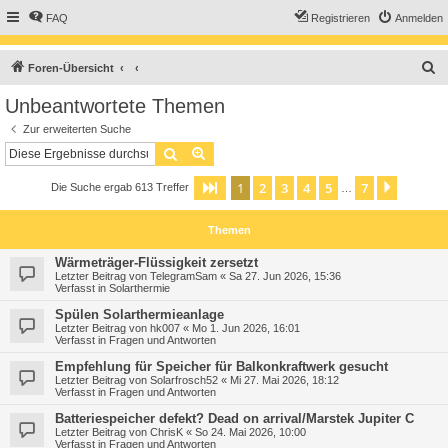
FAQ
Registrieren
Anmelden
S
Foren-Übersicht
u
Unbeantwortete Themen
c
Zur erweiterten Suche
h
Suche
Erweiterte Suche
e
1
2
3
4
5
7
Seite
1
von
7
Nächst
Die Suche ergab 613 Treffer
…
Themen
Wärmeträger-Flüssigkeit zersetzt
Letzter Beitrag von
TelegramSam
«
Sa 27. Jun 2026, 15:36
Verfasst in
Solarthermie
Spülen Solarthermieanlage
Letzter Beitrag von
hk007
«
Mo 1. Jun 2026, 16:01
Verfasst in
Fragen und Antworten
Empfehlung für Speicher für Balkonkraftwerk gesucht
Letzter Beitrag von
Solarfrosch52
«
Mi 27. Mai 2026, 18:12
Verfasst in
Fragen und Antworten
Batteriespeicher defekt? Dead on arrival/Marstek Jupiter C
Letzter Beitrag von
ChrisK
«
So 24. Mai 2026, 10:00
Verfasst in
Fragen und Antworten