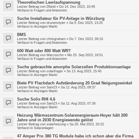
Theoretischen Leerlaufspannung
Letzter Beitrag von
Dfarid
«
Do 14. Dez 2023, 10:49
Verfasst in
Fragen und Antworten
Suche Installateur für PV-Anlage in Würzburg
Letzter Beitrag von
drunenstyler
«
Sa 9. Dez 2023, 13:25
Verfasst in
Anzeigen Markt
BMS
Letzter Beitrag von
chrisgraham
«
Do 7. Dez 2023, 09:10
Verfasst in
Fragen und Antworten
600 Watt oder 800 Watt WR?
Letzter Beitrag von
Marcoschn
«
Mo 25. Sep 2023, 18:51
Verfasst in
Fragen und Antworten
Suche gebrauchte amorphe Solarzellen Produktionsanlage
Letzter Beitrag von
solarfrager
«
So 13. Aug 2023, 15:40
Verfasst in
Anzeigen Markt
Biete PV Flachdach Aufständerung 20 Grad Neigungswinkel
Letzter Beitrag von
Sam23
«
Sa 12. Aug 2023, 09:37
Verfasst in
Anzeigen Markt
Suche Solis RHI 4,6
Letzter Beitrag von
Sam23
«
Sa 12. Aug 2023, 07:36
Verfasst in
Anzeigen Markt
Heizung Wärmezentrum-Solarenergieraum-Hoyer hält 200
Jahre und in 2030 Energiewende gelöst
Letzter Beitrag von
solarheizung
«
Sa 20. Mai 2023, 20:22
Verfasst in
Solaranlagen
47 Amper Pro 380 TG Module habe ich schon aber die Firma