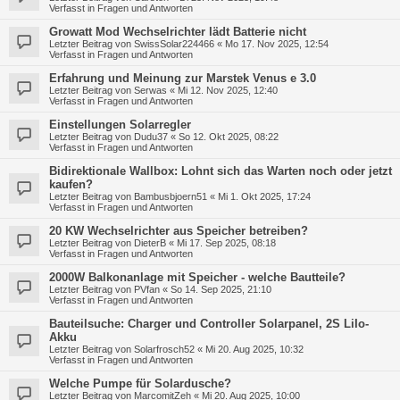
Verfasst in
Fragen und Antworten
Growatt Mod Wechselrichter lädt Batterie nicht
Letzter Beitrag von
SwissSolar224466
«
Mo 17. Nov 2025, 12:54
Verfasst in
Fragen und Antworten
Erfahrung und Meinung zur Marstek Venus e 3.0
Letzter Beitrag von
Serwas
«
Mi 12. Nov 2025, 12:40
Verfasst in
Fragen und Antworten
Einstellungen Solarregler
Letzter Beitrag von
Dudu37
«
So 12. Okt 2025, 08:22
Verfasst in
Fragen und Antworten
Bidirektionale Wallbox: Lohnt sich das Warten noch oder jetzt
kaufen?
Letzter Beitrag von
Bambusbjoern51
«
Mi 1. Okt 2025, 17:24
Verfasst in
Fragen und Antworten
20 KW Wechselrichter aus Speicher betreiben?
Letzter Beitrag von
DieterB
«
Mi 17. Sep 2025, 08:18
Verfasst in
Fragen und Antworten
2000W Balkonanlage mit Speicher - welche Bautteile?
Letzter Beitrag von
PVfan
«
So 14. Sep 2025, 21:10
Verfasst in
Fragen und Antworten
Bauteilsuche: Charger und Controller Solarpanel, 2S LiIo-
Akku
Letzter Beitrag von
Solarfrosch52
«
Mi 20. Aug 2025, 10:32
Verfasst in
Fragen und Antworten
Welche Pumpe für Solardusche?
Letzter Beitrag von
MarcomitZeh
«
Mi 20. Aug 2025, 10:00