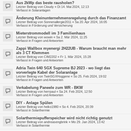
Aus 2kWp das beste rausholen?
Letzter Beitrag von
Cloudy
«
Di 14. Mai 2024, 12:13
Verfasst in
Solaranlagen
Änderung Kleinunternehmensregelung durch das Finanzamt
Letzter Beitrag von
Sonnenallergie2011
«
Sa 20. Apr 2024, 16:05
Verfasst in
Förderung und Versicherung
Mieterstrommodell im 3 Familienhaus
Letzter Beitrag von
wowin
«
Sa 2. Mär 2024, 11:25
Verfasst in
Fragen und Antworten
Zappi Wallbox myenergi 2H22UB - Warum braucht man mehr
als 3 CT Klemmen
Letzter Beitrag von
CIM2202
«
Fr 1. Mär 2024, 15:28
Verfasst in
Fragen und Antworten
Adria Twin 640 SGX Supreme BJ 2023 - wo liegt das
vorverlegte Kabel der Solaranlage
Letzter Beitrag von
TwinSGXHoggene
«
So 25. Feb 2024, 19:02
Verfasst in
Fragen und Antworten
Verkabelung Paneele zum WR - BKW
Letzter Beitrag von
herrpaul
«
Sa 24. Feb 2024, 12:50
Verfasst in
Fragen und Antworten
DIY - Anlage Spülen
Letzter Beitrag von
heiko1980
«
So 4. Feb 2024, 20:39
Verfasst in
Solarthermie
Solarthermiepufferspeicher wird nicht richtig genutzt
Letzter Beitrag von
andreasengbrink
«
Mo 29. Jan 2024, 13:42
Verfasst in
Solarthermie