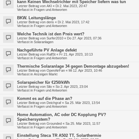
kann Keinen Wechselrichter mit Speicher liefern was tun
Letzter Beitrag von
AKI
«
Di 2. Mai 2023, 20:47
Verfasst in
Fragen und Antworten
BKW. Leitungslänge
Letzter Beitrag von
dens
«
Di 2. Mai 2023, 17:42
Verfasst in
Fragen und Antworten
Welche Technik ist den Preis wert?
Letzter Beitrag von
Surfer2010
«
Do 27. Apr 2023, 07:36
Verfasst in
Solaranlagen
Nachgeführte PV Anlage defekt
Letzter Beitrag von
RalfSt
«
Fr 21. Apr 2023, 10:13
Verfasst in
Fragen und Antworten
Thermische Solaranlage 34 gegen Demontage abzugeben!
Letzter Beitrag von
OpenAirFan
«
Mi 12. Apr 2023, 10:46
Verfasst in
Anzeigen Markt
Solarspeicher für €250/kWh
Letzter Beitrag von
Silo
«
So 2. Apr 2023, 23:04
Verfasst in
Fragen und Antworten
Kommt es auf die Phase an?
Letzter Beitrag von
Deichgraf
«
Sa 25. Mär 2023, 13:54
Verfasst in
Fragen und Antworten
Home Automation, AC oder DC Kopplung PV?
Speichersystem?
Letzter Beitrag von
Grounded
«
Sa 25. Mär 2023, 11:57
Verfasst in
Fragen und Antworten
Einstellung Steca TR A502 TT, Solarthermie