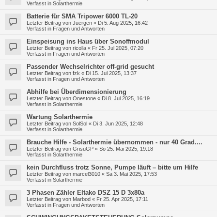
Verfasst in
Solarthermie
Batterie für SMA Tripower 6000 TL-20
Letzter Beitrag von
Juergen
«
Di 5. Aug 2025, 16:42
Verfasst in
Fragen und Antworten
Einspeisung ins Haus über Sonoffmodul
Letzter Beitrag von
ricolla
«
Fr 25. Jul 2025, 07:20
Verfasst in
Fragen und Antworten
Passender Wechselrichter off-grid gesucht
Letzter Beitrag von
fzk
«
Di 15. Jul 2025, 13:37
Verfasst in
Fragen und Antworten
Abhilfe bei Überdimensionierung
Letzter Beitrag von
Onestone
«
Di 8. Jul 2025, 16:19
Verfasst in
Solarthermie
Wartung Solarthermie
Letzter Beitrag von
SolSol
«
Di 3. Jun 2025, 12:48
Verfasst in
Solarthermie
Brauche Hilfe - Solarthermie übernommen - nur 40 Grad....
Letzter Beitrag von
GrisuGP
«
So 25. Mai 2025, 19:18
Verfasst in
Solarthermie
kein Durchfluss trotz Sonne, Pumpe läuft – bitte um Hilfe
Letzter Beitrag von
marcel3010
«
Sa 3. Mai 2025, 17:53
Verfasst in
Solarthermie
3 Phasen Zähler Eltako DSZ 15 D 3x80a
Letzter Beitrag von
Marbod
«
Fr 25. Apr 2025, 17:11
Verfasst in
Fragen und Antworten