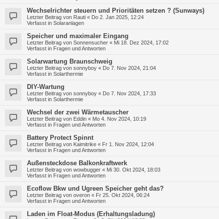
Wechselrichter steuern und Prioritäten setzen ? (Sunways)
Letzter Beitrag von
Rauti
«
Do 2. Jan 2025, 12:24
Verfasst in
Solaranlagen
Speicher und maximaler Eingang
Letzter Beitrag von
Sonnensucher
«
Mi 18. Dez 2024, 17:02
Verfasst in
Fragen und Antworten
Solarwartung Braunschweig
Letzter Beitrag von
sonnyboy
«
Do 7. Nov 2024, 21:04
Verfasst in
Solarthermie
DIY-Wartung
Letzter Beitrag von
sonnyboy
«
Do 7. Nov 2024, 17:33
Verfasst in
Solarthermie
Wechsel der zwei Wärmetauscher
Letzter Beitrag von
Eddin
«
Mo 4. Nov 2024, 10:19
Verfasst in
Fragen und Antworten
Battery Protect Spinnt
Letzter Beitrag von
Kaimitrike
«
Fr 1. Nov 2024, 12:04
Verfasst in
Fragen und Antworten
Außensteckdose Balkonkraftwerk
Letzter Beitrag von
wowbugger
«
Mi 30. Okt 2024, 18:03
Verfasst in
Fragen und Antworten
Ecoflow Bkw und Ugreen Speicher geht das?
Letzter Beitrag von
overon
«
Fr 25. Okt 2024, 06:24
Verfasst in
Fragen und Antworten
Laden im Float-Modus (Erhaltungsladung)