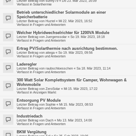
Letzter Beitrag von
sunny79
«
Do 23. Mär 2023, 16:09
Verfasst in
Solarthermie
Betrieb unterschiedlicher Solarmodule an einer
Speicherbatterie
Letzter Beitrag von
Huztel
«
Mi 22. Mär 2023, 16:52
Verfasst in
Fragen und Antworten
Welcher Hybridwechselrichter für 1200VA Module
Letzter Beitrag von
Juergenssolar
«
So 19. Mär 2023, 18:18
Verfasst in
Fragen und Antworten
Ertrag PV/Solarthermie nach ausrichtung bestimmen.
Letzter Beitrag von
attega
«
So 19. Mär 2023, 09:56
Verfasst in
Fragen und Antworten
Laderegler
Letzter Beitrag von
raubschloesschen
«
Sa 18. Mär 2023, 11:14
Verfasst in
Fragen und Antworten
300 Watt Solar Komplettsystem für Camper, Wohnwagen &
Wohnmobile
Letzter Beitrag von
ZeroSolar
«
Mi 15. Mär 2023, 17:22
Verfasst in
Anzeigen Markt
Entsorgung PV Module
Letzter Beitrag von
Sophie
«
Mi 15. Mär 2023, 08:53
Verfasst in
Fragen und Antworten
Industriedach
Letzter Beitrag von
Dach
«
Mo 13. Mär 2023, 14:00
Verfasst in
Fragen und Antworten
BKW Vergütung
Letzter Beitrag von
Tali
«
Sa 25. Feb 2023, 19:06