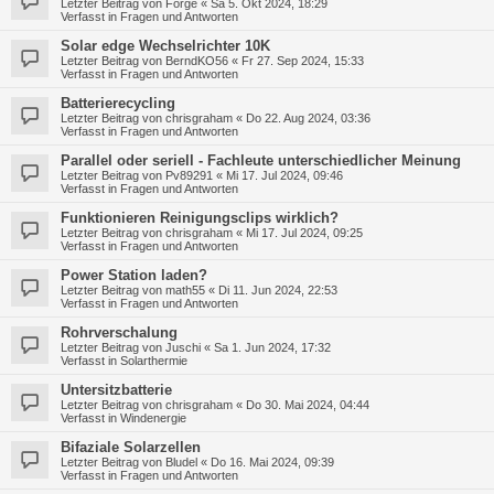
Letzter Beitrag von
Forge
«
Sa 5. Okt 2024, 18:29
Verfasst in
Fragen und Antworten
Solar edge Wechselrichter 10K
Letzter Beitrag von
BerndKO56
«
Fr 27. Sep 2024, 15:33
Verfasst in
Fragen und Antworten
Batterierecycling
Letzter Beitrag von
chrisgraham
«
Do 22. Aug 2024, 03:36
Verfasst in
Fragen und Antworten
Parallel oder seriell - Fachleute unterschiedlicher Meinung
Letzter Beitrag von
Pv89291
«
Mi 17. Jul 2024, 09:46
Verfasst in
Fragen und Antworten
Funktionieren Reinigungsclips wirklich?
Letzter Beitrag von
chrisgraham
«
Mi 17. Jul 2024, 09:25
Verfasst in
Fragen und Antworten
Power Station laden?
Letzter Beitrag von
math55
«
Di 11. Jun 2024, 22:53
Verfasst in
Fragen und Antworten
Rohrverschalung
Letzter Beitrag von
Juschi
«
Sa 1. Jun 2024, 17:32
Verfasst in
Solarthermie
Untersitzbatterie
Letzter Beitrag von
chrisgraham
«
Do 30. Mai 2024, 04:44
Verfasst in
Windenergie
Bifaziale Solarzellen
Letzter Beitrag von
Bludel
«
Do 16. Mai 2024, 09:39
Verfasst in
Fragen und Antworten