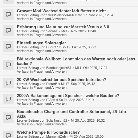
Verfasst in
Fragen und Antworten
Growatt Mod Wechselrichter lädt Batterie nicht
Letzter Beitrag von
SwissSolar224466
«
Mo 17. Nov 2025, 12:54
Verfasst in
Fragen und Antworten
Erfahrung und Meinung zur Marstek Venus e 3.0
Letzter Beitrag von
Serwas
«
Mi 12. Nov 2025, 12:40
Verfasst in
Fragen und Antworten
Einstellungen Solarregler
Letzter Beitrag von
Dudu37
«
So 12. Okt 2025, 08:22
Verfasst in
Fragen und Antworten
Bidirektionale Wallbox: Lohnt sich das Warten noch oder jetzt
kaufen?
Letzter Beitrag von
Bambusbjoern51
«
Mi 1. Okt 2025, 17:24
Verfasst in
Fragen und Antworten
20 KW Wechselrichter aus Speicher betreiben?
Letzter Beitrag von
DieterB
«
Mi 17. Sep 2025, 08:18
Verfasst in
Fragen und Antworten
2000W Balkonanlage mit Speicher - welche Bautteile?
Letzter Beitrag von
PVfan
«
So 14. Sep 2025, 21:10
Verfasst in
Fragen und Antworten
Bauteilsuche: Charger und Controller Solarpanel, 2S LiIo-
Akku
Letzter Beitrag von
Solarfrosch52
«
Mi 20. Aug 2025, 10:32
Verfasst in
Fragen und Antworten
Welche Pumpe für Solardusche?
Letzter Beitrag von
MarcomitZeh
«
Mi 20. Aug 2025, 10:00