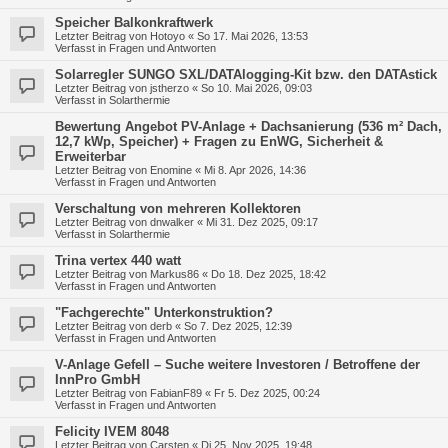
Speicher Balkonkraftwerk
Letzter Beitrag von
Hotoyo
«
So 17. Mai 2026, 13:53
Verfasst in
Fragen und Antworten
Solarregler SUNGO SXL/DATAlogging-Kit bzw. den DATAstick
Letzter Beitrag von
jstherzo
«
So 10. Mai 2026, 09:03
Verfasst in
Solarthermie
Bewertung Angebot PV-Anlage + Dachsanierung (536 m² Dach,
12,7 kWp, Speicher) + Fragen zu EnWG, Sicherheit &
Erweiterbar
Letzter Beitrag von
Enomine
«
Mi 8. Apr 2026, 14:36
Verfasst in
Fragen und Antworten
Verschaltung von mehreren Kollektoren
Letzter Beitrag von
dnwalker
«
Mi 31. Dez 2025, 09:17
Verfasst in
Solarthermie
Trina vertex 440 watt
Letzter Beitrag von
Markus86
«
Do 18. Dez 2025, 18:42
Verfasst in
Fragen und Antworten
"Fachgerechte" Unterkonstruktion?
Letzter Beitrag von
derb
«
So 7. Dez 2025, 12:39
Verfasst in
Fragen und Antworten
V-Anlage Gefell – Suche weitere Investoren / Betroffene der
InnPro GmbH
Letzter Beitrag von
FabianF89
«
Fr 5. Dez 2025, 00:24
Verfasst in
Fragen und Antworten
Felicity IVEM 8048
Letzter Beitrag von
Carsten
«
Di 25. Nov 2025, 19:48