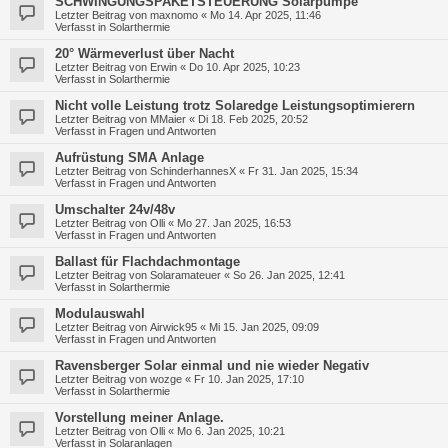
SCHWINGUNGSPAKETSTEUERUNG Solarpumpe
Letzter Beitrag von
maxnomo
«
Mo 14. Apr 2025, 11:46
Verfasst in
Solarthermie
20° Wärmeverlust über Nacht
Letzter Beitrag von
Erwin
«
Do 10. Apr 2025, 10:23
Verfasst in
Solarthermie
Nicht volle Leistung trotz Solaredge Leistungsoptimierern
Letzter Beitrag von
MMaier
«
Di 18. Feb 2025, 20:52
Verfasst in
Fragen und Antworten
Aufrüstung SMA Anlage
Letzter Beitrag von
SchinderhannesX
«
Fr 31. Jan 2025, 15:34
Verfasst in
Fragen und Antworten
Umschalter 24v/48v
Letzter Beitrag von
Olli
«
Mo 27. Jan 2025, 16:53
Verfasst in
Fragen und Antworten
Ballast für Flachdachmontage
Letzter Beitrag von
Solaramateuer
«
So 26. Jan 2025, 12:41
Verfasst in
Solarthermie
Modulauswahl
Letzter Beitrag von
Airwick95
«
Mi 15. Jan 2025, 09:09
Verfasst in
Fragen und Antworten
Ravensberger Solar einmal und nie wieder Negativ
Letzter Beitrag von
wozge
«
Fr 10. Jan 2025, 17:10
Verfasst in
Solarthermie
Vorstellung meiner Anlage.
Letzter Beitrag von
Olli
«
Mo 6. Jan 2025, 10:21
Verfasst in
Solaranlagen