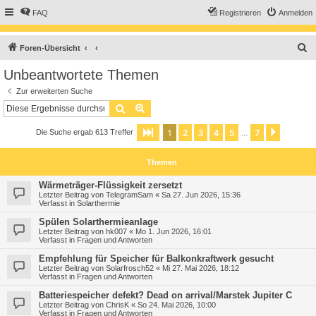
FAQ
Registrieren
Anmelden
S
Foren-Übersicht
u
Unbeantwortete Themen
c
Zur erweiterten Suche
h
Suche
Erweiterte Suche
e
1
2
3
4
5
7
Seite
1
von
7
Nächst
Die Suche ergab 613 Treffer
…
Themen
Wärmeträger-Flüssigkeit zersetzt
Letzter Beitrag von
TelegramSam
«
Sa 27. Jun 2026, 15:36
Verfasst in
Solarthermie
Spülen Solarthermieanlage
Letzter Beitrag von
hk007
«
Mo 1. Jun 2026, 16:01
Verfasst in
Fragen und Antworten
Empfehlung für Speicher für Balkonkraftwerk gesucht
Letzter Beitrag von
Solarfrosch52
«
Mi 27. Mai 2026, 18:12
Verfasst in
Fragen und Antworten
Batteriespeicher defekt? Dead on arrival/Marstek Jupiter C
Letzter Beitrag von
ChrisK
«
So 24. Mai 2026, 10:00
Verfasst in
Fragen und Antworten