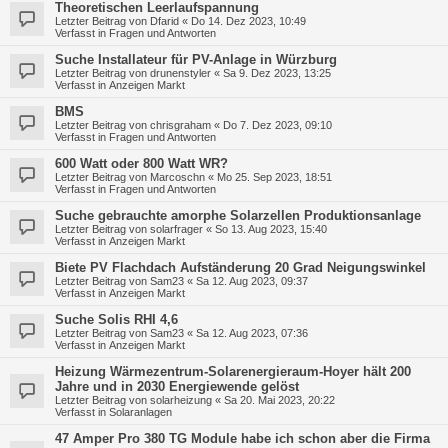
Theoretischen Leerlaufspannung
Letzter Beitrag von
Dfarid
«
Do 14. Dez 2023, 10:49
Verfasst in
Fragen und Antworten
Suche Installateur für PV-Anlage in Würzburg
Letzter Beitrag von
drunenstyler
«
Sa 9. Dez 2023, 13:25
Verfasst in
Anzeigen Markt
BMS
Letzter Beitrag von
chrisgraham
«
Do 7. Dez 2023, 09:10
Verfasst in
Fragen und Antworten
600 Watt oder 800 Watt WR?
Letzter Beitrag von
Marcoschn
«
Mo 25. Sep 2023, 18:51
Verfasst in
Fragen und Antworten
Suche gebrauchte amorphe Solarzellen Produktionsanlage
Letzter Beitrag von
solarfrager
«
So 13. Aug 2023, 15:40
Verfasst in
Anzeigen Markt
Biete PV Flachdach Aufständerung 20 Grad Neigungswinkel
Letzter Beitrag von
Sam23
«
Sa 12. Aug 2023, 09:37
Verfasst in
Anzeigen Markt
Suche Solis RHI 4,6
Letzter Beitrag von
Sam23
«
Sa 12. Aug 2023, 07:36
Verfasst in
Anzeigen Markt
Heizung Wärmezentrum-Solarenergieraum-Hoyer hält 200
Jahre und in 2030 Energiewende gelöst
Letzter Beitrag von
solarheizung
«
Sa 20. Mai 2023, 20:22
Verfasst in
Solaranlagen
47 Amper Pro 380 TG Module habe ich schon aber die Firma