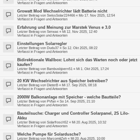
Verfasst in
Fragen und Antworten
Growatt Mod Wechselrichter lädt Batterie nicht
Letzter Beitrag von
SwissSolar224466
«
Mo 17. Nov 2025, 12:54
Verfasst in
Fragen und Antworten
Erfahrung und Meinung zur Marstek Venus e 3.0
Letzter Beitrag von
Serwas
«
Mi 12. Nov 2025, 12:40
Verfasst in
Fragen und Antworten
Einstellungen Solarregler
Letzter Beitrag von
Dudu37
«
So 12. Okt 2025, 08:22
Verfasst in
Fragen und Antworten
Bidirektionale Wallbox: Lohnt sich das Warten noch oder jetzt
kaufen?
Letzter Beitrag von
Bambusbjoern51
«
Mi 1. Okt 2025, 17:24
Verfasst in
Fragen und Antworten
20 KW Wechselrichter aus Speicher betreiben?
Letzter Beitrag von
DieterB
«
Mi 17. Sep 2025, 08:18
Verfasst in
Fragen und Antworten
2000W Balkonanlage mit Speicher - welche Bautteile?
Letzter Beitrag von
PVfan
«
So 14. Sep 2025, 21:10
Verfasst in
Fragen und Antworten
Bauteilsuche: Charger und Controller Solarpanel, 2S LiIo-
Akku
Letzter Beitrag von
Solarfrosch52
«
Mi 20. Aug 2025, 10:32
Verfasst in
Fragen und Antworten
Welche Pumpe für Solardusche?
Letzter Beitrag von
MarcomitZeh
«
Mi 20. Aug 2025, 10:00