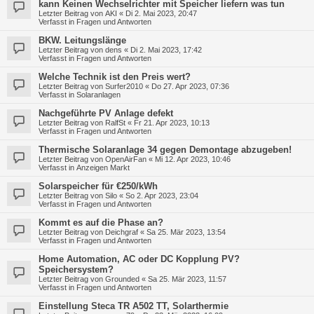
kann Keinen Wechselrichter mit Speicher liefern was tun
Letzter Beitrag von
AKI
«
Di 2. Mai 2023, 20:47
Verfasst in
Fragen und Antworten
BKW. Leitungslänge
Letzter Beitrag von
dens
«
Di 2. Mai 2023, 17:42
Verfasst in
Fragen und Antworten
Welche Technik ist den Preis wert?
Letzter Beitrag von
Surfer2010
«
Do 27. Apr 2023, 07:36
Verfasst in
Solaranlagen
Nachgeführte PV Anlage defekt
Letzter Beitrag von
RalfSt
«
Fr 21. Apr 2023, 10:13
Verfasst in
Fragen und Antworten
Thermische Solaranlage 34 gegen Demontage abzugeben!
Letzter Beitrag von
OpenAirFan
«
Mi 12. Apr 2023, 10:46
Verfasst in
Anzeigen Markt
Solarspeicher für €250/kWh
Letzter Beitrag von
Silo
«
So 2. Apr 2023, 23:04
Verfasst in
Fragen und Antworten
Kommt es auf die Phase an?
Letzter Beitrag von
Deichgraf
«
Sa 25. Mär 2023, 13:54
Verfasst in
Fragen und Antworten
Home Automation, AC oder DC Kopplung PV?
Speichersystem?
Letzter Beitrag von
Grounded
«
Sa 25. Mär 2023, 11:57
Verfasst in
Fragen und Antworten
Einstellung Steca TR A502 TT, Solarthermie