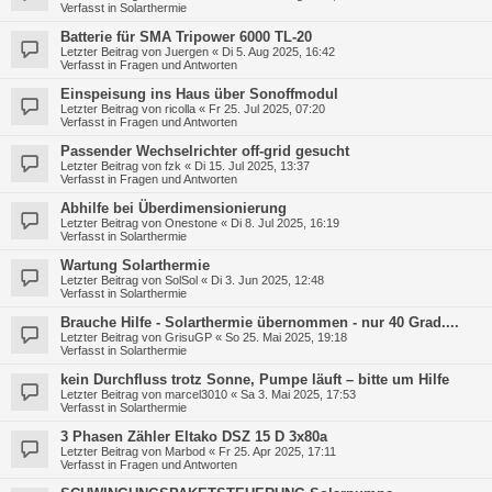
Verfasst in
Solarthermie
Batterie für SMA Tripower 6000 TL-20
Letzter Beitrag von
Juergen
«
Di 5. Aug 2025, 16:42
Verfasst in
Fragen und Antworten
Einspeisung ins Haus über Sonoffmodul
Letzter Beitrag von
ricolla
«
Fr 25. Jul 2025, 07:20
Verfasst in
Fragen und Antworten
Passender Wechselrichter off-grid gesucht
Letzter Beitrag von
fzk
«
Di 15. Jul 2025, 13:37
Verfasst in
Fragen und Antworten
Abhilfe bei Überdimensionierung
Letzter Beitrag von
Onestone
«
Di 8. Jul 2025, 16:19
Verfasst in
Solarthermie
Wartung Solarthermie
Letzter Beitrag von
SolSol
«
Di 3. Jun 2025, 12:48
Verfasst in
Solarthermie
Brauche Hilfe - Solarthermie übernommen - nur 40 Grad....
Letzter Beitrag von
GrisuGP
«
So 25. Mai 2025, 19:18
Verfasst in
Solarthermie
kein Durchfluss trotz Sonne, Pumpe läuft – bitte um Hilfe
Letzter Beitrag von
marcel3010
«
Sa 3. Mai 2025, 17:53
Verfasst in
Solarthermie
3 Phasen Zähler Eltako DSZ 15 D 3x80a
Letzter Beitrag von
Marbod
«
Fr 25. Apr 2025, 17:11
Verfasst in
Fragen und Antworten