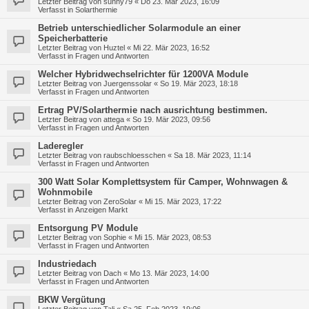
Letzter Beitrag von
sunny79
«
Do 23. Mär 2023, 16:09
Verfasst in
Solarthermie
Betrieb unterschiedlicher Solarmodule an einer
Speicherbatterie
Letzter Beitrag von
Huztel
«
Mi 22. Mär 2023, 16:52
Verfasst in
Fragen und Antworten
Welcher Hybridwechselrichter für 1200VA Module
Letzter Beitrag von
Juergenssolar
«
So 19. Mär 2023, 18:18
Verfasst in
Fragen und Antworten
Ertrag PV/Solarthermie nach ausrichtung bestimmen.
Letzter Beitrag von
attega
«
So 19. Mär 2023, 09:56
Verfasst in
Fragen und Antworten
Laderegler
Letzter Beitrag von
raubschloesschen
«
Sa 18. Mär 2023, 11:14
Verfasst in
Fragen und Antworten
300 Watt Solar Komplettsystem für Camper, Wohnwagen &
Wohnmobile
Letzter Beitrag von
ZeroSolar
«
Mi 15. Mär 2023, 17:22
Verfasst in
Anzeigen Markt
Entsorgung PV Module
Letzter Beitrag von
Sophie
«
Mi 15. Mär 2023, 08:53
Verfasst in
Fragen und Antworten
Industriedach
Letzter Beitrag von
Dach
«
Mo 13. Mär 2023, 14:00
Verfasst in
Fragen und Antworten
BKW Vergütung
Letzter Beitrag von
Tali
«
Sa 25. Feb 2023, 19:06