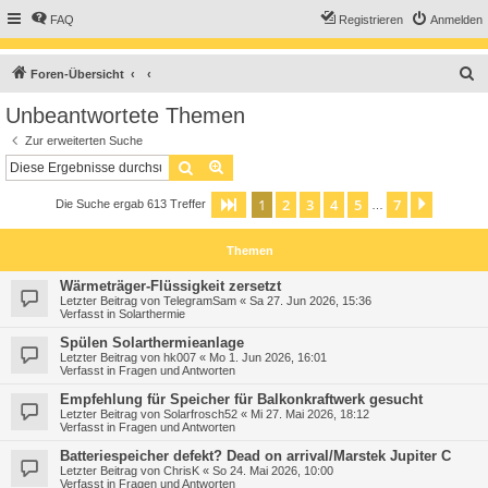
FAQ
Registrieren
Anmelden
S
Foren-Übersicht
u
Unbeantwortete Themen
c
Zur erweiterten Suche
h
Suche
Erweiterte Suche
e
1
2
3
4
5
7
Seite
1
von
7
Nächst
Die Suche ergab 613 Treffer
…
Themen
Wärmeträger-Flüssigkeit zersetzt
Letzter Beitrag von
TelegramSam
«
Sa 27. Jun 2026, 15:36
Verfasst in
Solarthermie
Spülen Solarthermieanlage
Letzter Beitrag von
hk007
«
Mo 1. Jun 2026, 16:01
Verfasst in
Fragen und Antworten
Empfehlung für Speicher für Balkonkraftwerk gesucht
Letzter Beitrag von
Solarfrosch52
«
Mi 27. Mai 2026, 18:12
Verfasst in
Fragen und Antworten
Batteriespeicher defekt? Dead on arrival/Marstek Jupiter C
Letzter Beitrag von
ChrisK
«
So 24. Mai 2026, 10:00
Verfasst in
Fragen und Antworten