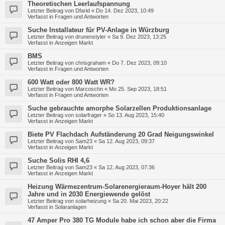
Theoretischen Leerlaufspannung
Letzter Beitrag von
Dfarid
«
Do 14. Dez 2023, 10:49
Verfasst in
Fragen und Antworten
Suche Installateur für PV-Anlage in Würzburg
Letzter Beitrag von
drunenstyler
«
Sa 9. Dez 2023, 13:25
Verfasst in
Anzeigen Markt
BMS
Letzter Beitrag von
chrisgraham
«
Do 7. Dez 2023, 09:10
Verfasst in
Fragen und Antworten
600 Watt oder 800 Watt WR?
Letzter Beitrag von
Marcoschn
«
Mo 25. Sep 2023, 18:51
Verfasst in
Fragen und Antworten
Suche gebrauchte amorphe Solarzellen Produktionsanlage
Letzter Beitrag von
solarfrager
«
So 13. Aug 2023, 15:40
Verfasst in
Anzeigen Markt
Biete PV Flachdach Aufständerung 20 Grad Neigungswinkel
Letzter Beitrag von
Sam23
«
Sa 12. Aug 2023, 09:37
Verfasst in
Anzeigen Markt
Suche Solis RHI 4,6
Letzter Beitrag von
Sam23
«
Sa 12. Aug 2023, 07:36
Verfasst in
Anzeigen Markt
Heizung Wärmezentrum-Solarenergieraum-Hoyer hält 200
Jahre und in 2030 Energiewende gelöst
Letzter Beitrag von
solarheizung
«
Sa 20. Mai 2023, 20:22
Verfasst in
Solaranlagen
47 Amper Pro 380 TG Module habe ich schon aber die Firma