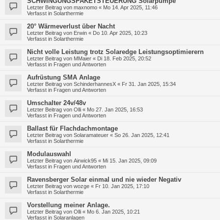
SCHWINGUNGSPAKETSTEUERUNG Solarpumpe
Letzter Beitrag von
maxnomo
«
Mo 14. Apr 2025, 11:46
Verfasst in
Solarthermie
20° Wärmeverlust über Nacht
Letzter Beitrag von
Erwin
«
Do 10. Apr 2025, 10:23
Verfasst in
Solarthermie
Nicht volle Leistung trotz Solaredge Leistungsoptimierern
Letzter Beitrag von
MMaier
«
Di 18. Feb 2025, 20:52
Verfasst in
Fragen und Antworten
Aufrüstung SMA Anlage
Letzter Beitrag von
SchinderhannesX
«
Fr 31. Jan 2025, 15:34
Verfasst in
Fragen und Antworten
Umschalter 24v/48v
Letzter Beitrag von
Olli
«
Mo 27. Jan 2025, 16:53
Verfasst in
Fragen und Antworten
Ballast für Flachdachmontage
Letzter Beitrag von
Solaramateuer
«
So 26. Jan 2025, 12:41
Verfasst in
Solarthermie
Modulauswahl
Letzter Beitrag von
Airwick95
«
Mi 15. Jan 2025, 09:09
Verfasst in
Fragen und Antworten
Ravensberger Solar einmal und nie wieder Negativ
Letzter Beitrag von
wozge
«
Fr 10. Jan 2025, 17:10
Verfasst in
Solarthermie
Vorstellung meiner Anlage.
Letzter Beitrag von
Olli
«
Mo 6. Jan 2025, 10:21
Verfasst in
Solaranlagen