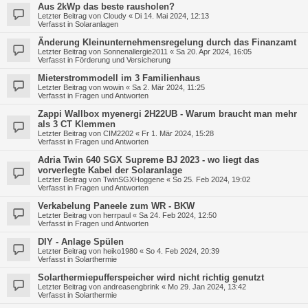
Aus 2kWp das beste rausholen?
Letzter Beitrag von
Cloudy
«
Di 14. Mai 2024, 12:13
Verfasst in
Solaranlagen
Änderung Kleinunternehmensregelung durch das Finanzamt
Letzter Beitrag von
Sonnenallergie2011
«
Sa 20. Apr 2024, 16:05
Verfasst in
Förderung und Versicherung
Mieterstrommodell im 3 Familienhaus
Letzter Beitrag von
wowin
«
Sa 2. Mär 2024, 11:25
Verfasst in
Fragen und Antworten
Zappi Wallbox myenergi 2H22UB - Warum braucht man mehr
als 3 CT Klemmen
Letzter Beitrag von
CIM2202
«
Fr 1. Mär 2024, 15:28
Verfasst in
Fragen und Antworten
Adria Twin 640 SGX Supreme BJ 2023 - wo liegt das
vorverlegte Kabel der Solaranlage
Letzter Beitrag von
TwinSGXHoggene
«
So 25. Feb 2024, 19:02
Verfasst in
Fragen und Antworten
Verkabelung Paneele zum WR - BKW
Letzter Beitrag von
herrpaul
«
Sa 24. Feb 2024, 12:50
Verfasst in
Fragen und Antworten
DIY - Anlage Spülen
Letzter Beitrag von
heiko1980
«
So 4. Feb 2024, 20:39
Verfasst in
Solarthermie
Solarthermiepufferspeicher wird nicht richtig genutzt
Letzter Beitrag von
andreasengbrink
«
Mo 29. Jan 2024, 13:42
Verfasst in
Solarthermie