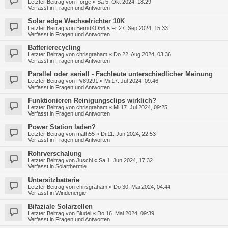
Letzter Beitrag von
Forge
«
Sa 5. Okt 2024, 18:29
Verfasst in
Fragen und Antworten
Solar edge Wechselrichter 10K
Letzter Beitrag von
BerndKO56
«
Fr 27. Sep 2024, 15:33
Verfasst in
Fragen und Antworten
Batterierecycling
Letzter Beitrag von
chrisgraham
«
Do 22. Aug 2024, 03:36
Verfasst in
Fragen und Antworten
Parallel oder seriell - Fachleute unterschiedlicher Meinung
Letzter Beitrag von
Pv89291
«
Mi 17. Jul 2024, 09:46
Verfasst in
Fragen und Antworten
Funktionieren Reinigungsclips wirklich?
Letzter Beitrag von
chrisgraham
«
Mi 17. Jul 2024, 09:25
Verfasst in
Fragen und Antworten
Power Station laden?
Letzter Beitrag von
math55
«
Di 11. Jun 2024, 22:53
Verfasst in
Fragen und Antworten
Rohrverschalung
Letzter Beitrag von
Juschi
«
Sa 1. Jun 2024, 17:32
Verfasst in
Solarthermie
Untersitzbatterie
Letzter Beitrag von
chrisgraham
«
Do 30. Mai 2024, 04:44
Verfasst in
Windenergie
Bifaziale Solarzellen
Letzter Beitrag von
Bludel
«
Do 16. Mai 2024, 09:39
Verfasst in
Fragen und Antworten