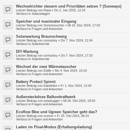
Wechselrichter steuern und Prioritäten setzen ? (Sunways)
Letzter Beitrag von
Rauti
«
Do 2. Jan 2025, 12:24
Verfasst in
Solaranlagen
Speicher und maximaler Eingang
Letzter Beitrag von
Sonnensucher
«
Mi 18. Dez 2024, 17:02
Verfasst in
Fragen und Antworten
Solarwartung Braunschweig
Letzter Beitrag von
sonnyboy
«
Do 7. Nov 2024, 21:04
Verfasst in
Solarthermie
DIY-Wartung
Letzter Beitrag von
sonnyboy
«
Do 7. Nov 2024, 17:33
Verfasst in
Solarthermie
Wechsel der zwei Wärmetauscher
Letzter Beitrag von
Eddin
«
Mo 4. Nov 2024, 10:19
Verfasst in
Fragen und Antworten
Battery Protect Spinnt
Letzter Beitrag von
Kaimitrike
«
Fr 1. Nov 2024, 12:04
Verfasst in
Fragen und Antworten
Außensteckdose Balkonkraftwerk
Letzter Beitrag von
wowbugger
«
Mi 30. Okt 2024, 18:03
Verfasst in
Fragen und Antworten
Ecoflow Bkw und Ugreen Speicher geht das?
Letzter Beitrag von
overon
«
Fr 25. Okt 2024, 06:24
Verfasst in
Fragen und Antworten
Laden im Float-Modus (Erhaltungsladung)