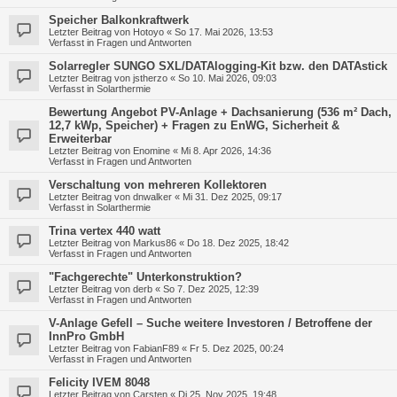
Speicher Balkonkraftwerk
Letzter Beitrag von
Hotoyo
«
So 17. Mai 2026, 13:53
Verfasst in
Fragen und Antworten
Solarregler SUNGO SXL/DATAlogging-Kit bzw. den DATAstick
Letzter Beitrag von
jstherzo
«
So 10. Mai 2026, 09:03
Verfasst in
Solarthermie
Bewertung Angebot PV-Anlage + Dachsanierung (536 m² Dach,
12,7 kWp, Speicher) + Fragen zu EnWG, Sicherheit &
Erweiterbar
Letzter Beitrag von
Enomine
«
Mi 8. Apr 2026, 14:36
Verfasst in
Fragen und Antworten
Verschaltung von mehreren Kollektoren
Letzter Beitrag von
dnwalker
«
Mi 31. Dez 2025, 09:17
Verfasst in
Solarthermie
Trina vertex 440 watt
Letzter Beitrag von
Markus86
«
Do 18. Dez 2025, 18:42
Verfasst in
Fragen und Antworten
"Fachgerechte" Unterkonstruktion?
Letzter Beitrag von
derb
«
So 7. Dez 2025, 12:39
Verfasst in
Fragen und Antworten
V-Anlage Gefell – Suche weitere Investoren / Betroffene der
InnPro GmbH
Letzter Beitrag von
FabianF89
«
Fr 5. Dez 2025, 00:24
Verfasst in
Fragen und Antworten
Felicity IVEM 8048
Letzter Beitrag von
Carsten
«
Di 25. Nov 2025, 19:48