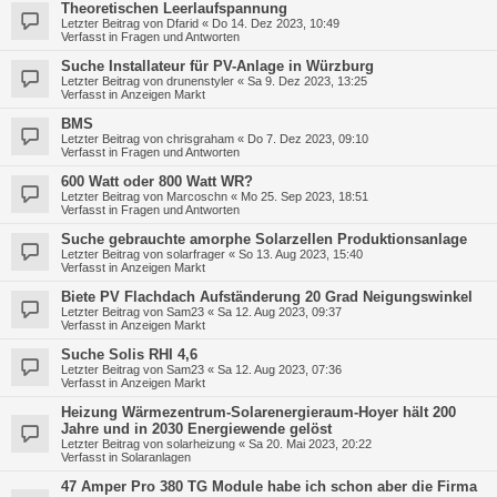
Theoretischen Leerlaufspannung
Letzter Beitrag von
Dfarid
«
Do 14. Dez 2023, 10:49
Verfasst in
Fragen und Antworten
Suche Installateur für PV-Anlage in Würzburg
Letzter Beitrag von
drunenstyler
«
Sa 9. Dez 2023, 13:25
Verfasst in
Anzeigen Markt
BMS
Letzter Beitrag von
chrisgraham
«
Do 7. Dez 2023, 09:10
Verfasst in
Fragen und Antworten
600 Watt oder 800 Watt WR?
Letzter Beitrag von
Marcoschn
«
Mo 25. Sep 2023, 18:51
Verfasst in
Fragen und Antworten
Suche gebrauchte amorphe Solarzellen Produktionsanlage
Letzter Beitrag von
solarfrager
«
So 13. Aug 2023, 15:40
Verfasst in
Anzeigen Markt
Biete PV Flachdach Aufständerung 20 Grad Neigungswinkel
Letzter Beitrag von
Sam23
«
Sa 12. Aug 2023, 09:37
Verfasst in
Anzeigen Markt
Suche Solis RHI 4,6
Letzter Beitrag von
Sam23
«
Sa 12. Aug 2023, 07:36
Verfasst in
Anzeigen Markt
Heizung Wärmezentrum-Solarenergieraum-Hoyer hält 200
Jahre und in 2030 Energiewende gelöst
Letzter Beitrag von
solarheizung
«
Sa 20. Mai 2023, 20:22
Verfasst in
Solaranlagen
47 Amper Pro 380 TG Module habe ich schon aber die Firma