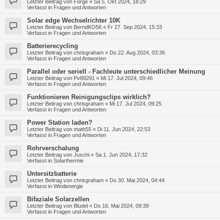
Letzter Beitrag von
Forge
«
Sa 5. Okt 2024, 18:29
Verfasst in
Fragen und Antworten
Solar edge Wechselrichter 10K
Letzter Beitrag von
BerndKO56
«
Fr 27. Sep 2024, 15:33
Verfasst in
Fragen und Antworten
Batterierecycling
Letzter Beitrag von
chrisgraham
«
Do 22. Aug 2024, 03:36
Verfasst in
Fragen und Antworten
Parallel oder seriell - Fachleute unterschiedlicher Meinung
Letzter Beitrag von
Pv89291
«
Mi 17. Jul 2024, 09:46
Verfasst in
Fragen und Antworten
Funktionieren Reinigungsclips wirklich?
Letzter Beitrag von
chrisgraham
«
Mi 17. Jul 2024, 09:25
Verfasst in
Fragen und Antworten
Power Station laden?
Letzter Beitrag von
math55
«
Di 11. Jun 2024, 22:53
Verfasst in
Fragen und Antworten
Rohrverschalung
Letzter Beitrag von
Juschi
«
Sa 1. Jun 2024, 17:32
Verfasst in
Solarthermie
Untersitzbatterie
Letzter Beitrag von
chrisgraham
«
Do 30. Mai 2024, 04:44
Verfasst in
Windenergie
Bifaziale Solarzellen
Letzter Beitrag von
Bludel
«
Do 16. Mai 2024, 09:39
Verfasst in
Fragen und Antworten