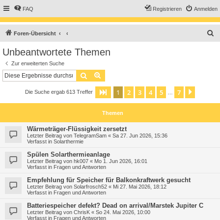
FAQ
Registrieren
Anmelden
S
Foren-Übersicht
u
Unbeantwortete Themen
c
Zur erweiterten Suche
h
Suche
Erweiterte Suche
e
1
2
3
4
5
7
Seite
1
von
7
Nächst
Die Suche ergab 613 Treffer
…
Themen
Wärmeträger-Flüssigkeit zersetzt
Letzter Beitrag von
TelegramSam
«
Sa 27. Jun 2026, 15:36
Verfasst in
Solarthermie
Spülen Solarthermieanlage
Letzter Beitrag von
hk007
«
Mo 1. Jun 2026, 16:01
Verfasst in
Fragen und Antworten
Empfehlung für Speicher für Balkonkraftwerk gesucht
Letzter Beitrag von
Solarfrosch52
«
Mi 27. Mai 2026, 18:12
Verfasst in
Fragen und Antworten
Batteriespeicher defekt? Dead on arrival/Marstek Jupiter C
Letzter Beitrag von
ChrisK
«
So 24. Mai 2026, 10:00
Verfasst in
Fragen und Antworten