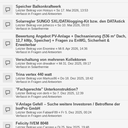
Speicher Balkonkraftwerk
Letzter Beitrag von
Hotoyo
«
So 17. Mai 2026, 13:53
Verfasst in
Fragen und Antworten
Solarregler SUNGO SXL/DATAlogging-Kit bzw. den DATAstick
Letzter Beitrag von
jstherzo
«
So 10. Mai 2026, 09:03
Verfasst in
Solarthermie
Bewertung Angebot PV-Anlage + Dachsanierung (536 m² Dach,
12,7 kWp, Speicher) + Fragen zu EnWG, Sicherheit &
Erweiterbar
Letzter Beitrag von
Enomine
«
Mi 8. Apr 2026, 14:36
Verfasst in
Fragen und Antworten
Verschaltung von mehreren Kollektoren
Letzter Beitrag von
dnwalker
«
Mi 31. Dez 2025, 09:17
Verfasst in
Solarthermie
Trina vertex 440 watt
Letzter Beitrag von
Markus86
«
Do 18. Dez 2025, 18:42
Verfasst in
Fragen und Antworten
"Fachgerechte" Unterkonstruktion?
Letzter Beitrag von
derb
«
So 7. Dez 2025, 12:39
Verfasst in
Fragen und Antworten
V-Anlage Gefell – Suche weitere Investoren / Betroffene der
InnPro GmbH
Letzter Beitrag von
FabianF89
«
Fr 5. Dez 2025, 00:24
Verfasst in
Fragen und Antworten
Felicity IVEM 8048
Letzter Beitrag von
Carsten
«
Di 25. Nov 2025, 19:48