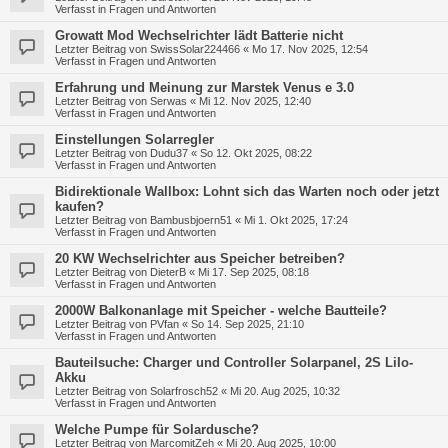
Verfasst in
Fragen und Antworten
Growatt Mod Wechselrichter lädt Batterie nicht
Letzter Beitrag von
SwissSolar224466
«
Mo 17. Nov 2025, 12:54
Verfasst in
Fragen und Antworten
Erfahrung und Meinung zur Marstek Venus e 3.0
Letzter Beitrag von
Serwas
«
Mi 12. Nov 2025, 12:40
Verfasst in
Fragen und Antworten
Einstellungen Solarregler
Letzter Beitrag von
Dudu37
«
So 12. Okt 2025, 08:22
Verfasst in
Fragen und Antworten
Bidirektionale Wallbox: Lohnt sich das Warten noch oder jetzt
kaufen?
Letzter Beitrag von
Bambusbjoern51
«
Mi 1. Okt 2025, 17:24
Verfasst in
Fragen und Antworten
20 KW Wechselrichter aus Speicher betreiben?
Letzter Beitrag von
DieterB
«
Mi 17. Sep 2025, 08:18
Verfasst in
Fragen und Antworten
2000W Balkonanlage mit Speicher - welche Bautteile?
Letzter Beitrag von
PVfan
«
So 14. Sep 2025, 21:10
Verfasst in
Fragen und Antworten
Bauteilsuche: Charger und Controller Solarpanel, 2S LiIo-
Akku
Letzter Beitrag von
Solarfrosch52
«
Mi 20. Aug 2025, 10:32
Verfasst in
Fragen und Antworten
Welche Pumpe für Solardusche?
Letzter Beitrag von
MarcomitZeh
«
Mi 20. Aug 2025, 10:00