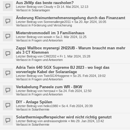
Aus 2kWp das beste rausholen?
Letzter Beitrag von
Cloudy
«
Di 14. Mai 2024, 12:13
Verfasst in
Solaranlagen
Änderung Kleinunternehmensregelung durch das Finanzamt
Letzter Beitrag von
Sonnenallergie2011
«
Sa 20. Apr 2024, 16:05
Verfasst in
Förderung und Versicherung
Mieterstrommodell im 3 Familienhaus
Letzter Beitrag von
wowin
«
Sa 2. Mär 2024, 11:25
Verfasst in
Fragen und Antworten
Zappi Wallbox myenergi 2H22UB - Warum braucht man mehr
als 3 CT Klemmen
Letzter Beitrag von
CIM2202
«
Fr 1. Mär 2024, 15:28
Verfasst in
Fragen und Antworten
Adria Twin 640 SGX Supreme BJ 2023 - wo liegt das
vorverlegte Kabel der Solaranlage
Letzter Beitrag von
TwinSGXHoggene
«
So 25. Feb 2024, 19:02
Verfasst in
Fragen und Antworten
Verkabelung Paneele zum WR - BKW
Letzter Beitrag von
herrpaul
«
Sa 24. Feb 2024, 12:50
Verfasst in
Fragen und Antworten
DIY - Anlage Spülen
Letzter Beitrag von
heiko1980
«
So 4. Feb 2024, 20:39
Verfasst in
Solarthermie
Solarthermiepufferspeicher wird nicht richtig genutzt
Letzter Beitrag von
andreasengbrink
«
Mo 29. Jan 2024, 13:42
Verfasst in
Solarthermie