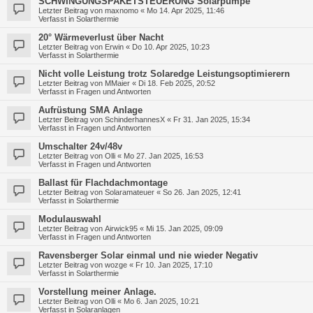
SCHWINGUNGSPAKETSTEUERUNG Solarpumpe
Letzter Beitrag von
maxnomo
«
Mo 14. Apr 2025, 11:46
Verfasst in
Solarthermie
20° Wärmeverlust über Nacht
Letzter Beitrag von
Erwin
«
Do 10. Apr 2025, 10:23
Verfasst in
Solarthermie
Nicht volle Leistung trotz Solaredge Leistungsoptimierern
Letzter Beitrag von
MMaier
«
Di 18. Feb 2025, 20:52
Verfasst in
Fragen und Antworten
Aufrüstung SMA Anlage
Letzter Beitrag von
SchinderhannesX
«
Fr 31. Jan 2025, 15:34
Verfasst in
Fragen und Antworten
Umschalter 24v/48v
Letzter Beitrag von
Olli
«
Mo 27. Jan 2025, 16:53
Verfasst in
Fragen und Antworten
Ballast für Flachdachmontage
Letzter Beitrag von
Solaramateuer
«
So 26. Jan 2025, 12:41
Verfasst in
Solarthermie
Modulauswahl
Letzter Beitrag von
Airwick95
«
Mi 15. Jan 2025, 09:09
Verfasst in
Fragen und Antworten
Ravensberger Solar einmal und nie wieder Negativ
Letzter Beitrag von
wozge
«
Fr 10. Jan 2025, 17:10
Verfasst in
Solarthermie
Vorstellung meiner Anlage.
Letzter Beitrag von
Olli
«
Mo 6. Jan 2025, 10:21
Verfasst in
Solaranlagen