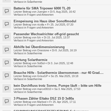
Verfasst in
Solarthermie
Batterie für SMA Tripower 6000 TL-20
Letzter Beitrag von
Juergen
«
Di 5. Aug 2025, 16:42
Verfasst in
Fragen und Antworten
Einspeisung ins Haus über Sonoffmodul
Letzter Beitrag von
ricolla
«
Fr 25. Jul 2025, 07:20
Verfasst in
Fragen und Antworten
Passender Wechselrichter off-grid gesucht
Letzter Beitrag von
fzk
«
Di 15. Jul 2025, 13:37
Verfasst in
Fragen und Antworten
Abhilfe bei Überdimensionierung
Letzter Beitrag von
Onestone
«
Di 8. Jul 2025, 16:19
Verfasst in
Solarthermie
Wartung Solarthermie
Letzter Beitrag von
SolSol
«
Di 3. Jun 2025, 12:48
Verfasst in
Solarthermie
Brauche Hilfe - Solarthermie übernommen - nur 40 Grad....
Letzter Beitrag von
GrisuGP
«
So 25. Mai 2025, 19:18
Verfasst in
Solarthermie
kein Durchfluss trotz Sonne, Pumpe läuft – bitte um Hilfe
Letzter Beitrag von
marcel3010
«
Sa 3. Mai 2025, 17:53
Verfasst in
Solarthermie
3 Phasen Zähler Eltako DSZ 15 D 3x80a
Letzter Beitrag von
Marbod
«
Fr 25. Apr 2025, 17:11
Verfasst in
Fragen und Antworten