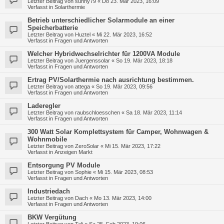
Letzter Beitrag von
sunny79
«
Do 23. Mär 2023, 16:09
Verfasst in
Solarthermie
Betrieb unterschiedlicher Solarmodule an einer
Speicherbatterie
Letzter Beitrag von
Huztel
«
Mi 22. Mär 2023, 16:52
Verfasst in
Fragen und Antworten
Welcher Hybridwechselrichter für 1200VA Module
Letzter Beitrag von
Juergenssolar
«
So 19. Mär 2023, 18:18
Verfasst in
Fragen und Antworten
Ertrag PV/Solarthermie nach ausrichtung bestimmen.
Letzter Beitrag von
attega
«
So 19. Mär 2023, 09:56
Verfasst in
Fragen und Antworten
Laderegler
Letzter Beitrag von
raubschloesschen
«
Sa 18. Mär 2023, 11:14
Verfasst in
Fragen und Antworten
300 Watt Solar Komplettsystem für Camper, Wohnwagen &
Wohnmobile
Letzter Beitrag von
ZeroSolar
«
Mi 15. Mär 2023, 17:22
Verfasst in
Anzeigen Markt
Entsorgung PV Module
Letzter Beitrag von
Sophie
«
Mi 15. Mär 2023, 08:53
Verfasst in
Fragen und Antworten
Industriedach
Letzter Beitrag von
Dach
«
Mo 13. Mär 2023, 14:00
Verfasst in
Fragen und Antworten
BKW Vergütung
Letzter Beitrag von
Tali
«
Sa 25. Feb 2023, 19:06