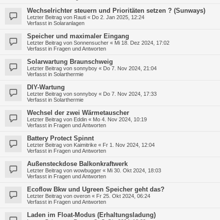
Wechselrichter steuern und Prioritäten setzen ? (Sunways)
Letzter Beitrag von
Rauti
«
Do 2. Jan 2025, 12:24
Verfasst in
Solaranlagen
Speicher und maximaler Eingang
Letzter Beitrag von
Sonnensucher
«
Mi 18. Dez 2024, 17:02
Verfasst in
Fragen und Antworten
Solarwartung Braunschweig
Letzter Beitrag von
sonnyboy
«
Do 7. Nov 2024, 21:04
Verfasst in
Solarthermie
DIY-Wartung
Letzter Beitrag von
sonnyboy
«
Do 7. Nov 2024, 17:33
Verfasst in
Solarthermie
Wechsel der zwei Wärmetauscher
Letzter Beitrag von
Eddin
«
Mo 4. Nov 2024, 10:19
Verfasst in
Fragen und Antworten
Battery Protect Spinnt
Letzter Beitrag von
Kaimitrike
«
Fr 1. Nov 2024, 12:04
Verfasst in
Fragen und Antworten
Außensteckdose Balkonkraftwerk
Letzter Beitrag von
wowbugger
«
Mi 30. Okt 2024, 18:03
Verfasst in
Fragen und Antworten
Ecoflow Bkw und Ugreen Speicher geht das?
Letzter Beitrag von
overon
«
Fr 25. Okt 2024, 06:24
Verfasst in
Fragen und Antworten
Laden im Float-Modus (Erhaltungsladung)