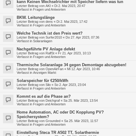
kann Keinen Wechselrichter mit Speicher liefern was tun
Letzter Beitrag von
AKI
«
Di 2. Mai 2023, 20:47
Verfasst in
Fragen und Antworten
BKW. Leitungslänge
Letzter Beitrag von
dens
«
Di 2. Mai 2023, 17:42
Verfasst in
Fragen und Antworten
Welche Technik ist den Preis wert?
Letzter Beitrag von
Surfer2010
«
Do 27. Apr 2023, 07:36
Verfasst in
Solaranlagen
Nachgeführte PV Anlage defekt
Letzter Beitrag von
RalfSt
«
Fr 21. Apr 2023, 10:13
Verfasst in
Fragen und Antworten
Thermische Solaranlage 34 gegen Demontage abzugeben!
Letzter Beitrag von
OpenAirFan
«
Mi 12. Apr 2023, 10:46
Verfasst in
Anzeigen Markt
Solarspeicher für €250/kWh
Letzter Beitrag von
Silo
«
So 2. Apr 2023, 23:04
Verfasst in
Fragen und Antworten
Kommt es auf die Phase an?
Letzter Beitrag von
Deichgraf
«
Sa 25. Mär 2023, 13:54
Verfasst in
Fragen und Antworten
Home Automation, AC oder DC Kopplung PV?
Speichersystem?
Letzter Beitrag von
Grounded
«
Sa 25. Mär 2023, 11:57
Verfasst in
Fragen und Antworten
Einstellung Steca TR A502 TT, Solarthermie