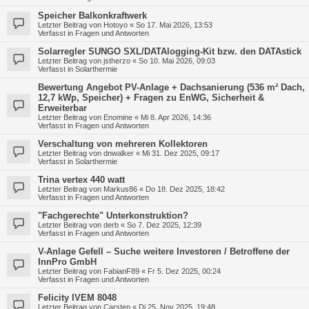
Speicher Balkonkraftwerk
Letzter Beitrag von
Hotoyo
«
So 17. Mai 2026, 13:53
Verfasst in
Fragen und Antworten
Solarregler SUNGO SXL/DATAlogging-Kit bzw. den DATAstick
Letzter Beitrag von
jstherzo
«
So 10. Mai 2026, 09:03
Verfasst in
Solarthermie
Bewertung Angebot PV-Anlage + Dachsanierung (536 m² Dach,
12,7 kWp, Speicher) + Fragen zu EnWG, Sicherheit &
Erweiterbar
Letzter Beitrag von
Enomine
«
Mi 8. Apr 2026, 14:36
Verfasst in
Fragen und Antworten
Verschaltung von mehreren Kollektoren
Letzter Beitrag von
dnwalker
«
Mi 31. Dez 2025, 09:17
Verfasst in
Solarthermie
Trina vertex 440 watt
Letzter Beitrag von
Markus86
«
Do 18. Dez 2025, 18:42
Verfasst in
Fragen und Antworten
"Fachgerechte" Unterkonstruktion?
Letzter Beitrag von
derb
«
So 7. Dez 2025, 12:39
Verfasst in
Fragen und Antworten
V-Anlage Gefell – Suche weitere Investoren / Betroffene der
InnPro GmbH
Letzter Beitrag von
FabianF89
«
Fr 5. Dez 2025, 00:24
Verfasst in
Fragen und Antworten
Felicity IVEM 8048
Letzter Beitrag von
Carsten
«
Di 25. Nov 2025, 19:48