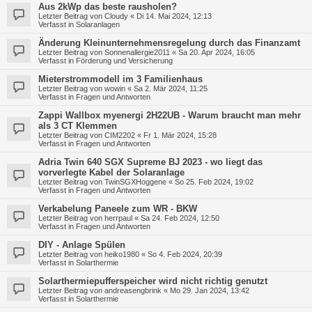
Aus 2kWp das beste rausholen?
Letzter Beitrag von
Cloudy
«
Di 14. Mai 2024, 12:13
Verfasst in
Solaranlagen
Änderung Kleinunternehmensregelung durch das Finanzamt
Letzter Beitrag von
Sonnenallergie2011
«
Sa 20. Apr 2024, 16:05
Verfasst in
Förderung und Versicherung
Mieterstrommodell im 3 Familienhaus
Letzter Beitrag von
wowin
«
Sa 2. Mär 2024, 11:25
Verfasst in
Fragen und Antworten
Zappi Wallbox myenergi 2H22UB - Warum braucht man mehr
als 3 CT Klemmen
Letzter Beitrag von
CIM2202
«
Fr 1. Mär 2024, 15:28
Verfasst in
Fragen und Antworten
Adria Twin 640 SGX Supreme BJ 2023 - wo liegt das
vorverlegte Kabel der Solaranlage
Letzter Beitrag von
TwinSGXHoggene
«
So 25. Feb 2024, 19:02
Verfasst in
Fragen und Antworten
Verkabelung Paneele zum WR - BKW
Letzter Beitrag von
herrpaul
«
Sa 24. Feb 2024, 12:50
Verfasst in
Fragen und Antworten
DIY - Anlage Spülen
Letzter Beitrag von
heiko1980
«
So 4. Feb 2024, 20:39
Verfasst in
Solarthermie
Solarthermiepufferspeicher wird nicht richtig genutzt
Letzter Beitrag von
andreasengbrink
«
Mo 29. Jan 2024, 13:42
Verfasst in
Solarthermie