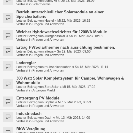
Letzter Beitrag von
sunny79
«
Do 23. Mär 2023, 16:09
Verfasst in
Solarthermie
Betrieb unterschiedlicher Solarmodule an einer
Speicherbatterie
Letzter Beitrag von
Huztel
«
Mi 22. Mär 2023, 16:52
Verfasst in
Fragen und Antworten
Welcher Hybridwechselrichter für 1200VA Module
Letzter Beitrag von
Juergenssolar
«
So 19. Mär 2023, 18:18
Verfasst in
Fragen und Antworten
Ertrag PV/Solarthermie nach ausrichtung bestimmen.
Letzter Beitrag von
attega
«
So 19. Mär 2023, 09:56
Verfasst in
Fragen und Antworten
Laderegler
Letzter Beitrag von
raubschloesschen
«
Sa 18. Mär 2023, 11:14
Verfasst in
Fragen und Antworten
300 Watt Solar Komplettsystem für Camper, Wohnwagen &
Wohnmobile
Letzter Beitrag von
ZeroSolar
«
Mi 15. Mär 2023, 17:22
Verfasst in
Anzeigen Markt
Entsorgung PV Module
Letzter Beitrag von
Sophie
«
Mi 15. Mär 2023, 08:53
Verfasst in
Fragen und Antworten
Industriedach
Letzter Beitrag von
Dach
«
Mo 13. Mär 2023, 14:00
Verfasst in
Fragen und Antworten
BKW Vergütung
Letzter Beitrag von
Tali
«
Sa 25. Feb 2023, 19:06