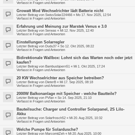
Verfasst in
Fragen und Antworten
Growatt Mod Wechselrichter lädt Batterie nicht
Letzter Beitrag von
SwissSolar224466
«
Mo 17. Nov 2025, 12:54
Verfasst in
Fragen und Antworten
Erfahrung und Meinung zur Marstek Venus e 3.0
Letzter Beitrag von
Serwas
«
Mi 12. Nov 2025, 12:40
Verfasst in
Fragen und Antworten
Einstellungen Solarregler
Letzter Beitrag von
Dudu37
«
So 12. Okt 2025, 08:22
Verfasst in
Fragen und Antworten
Bidirektionale Wallbox: Lohnt sich das Warten noch oder jetzt
kaufen?
Letzter Beitrag von
Bambusbjoern51
«
Mi 1. Okt 2025, 17:24
Verfasst in
Fragen und Antworten
20 KW Wechselrichter aus Speicher betreiben?
Letzter Beitrag von
DieterB
«
Mi 17. Sep 2025, 08:18
Verfasst in
Fragen und Antworten
2000W Balkonanlage mit Speicher - welche Bautteile?
Letzter Beitrag von
PVfan
«
So 14. Sep 2025, 21:10
Verfasst in
Fragen und Antworten
Bauteilsuche: Charger und Controller Solarpanel, 2S LiIo-
Akku
Letzter Beitrag von
Solarfrosch52
«
Mi 20. Aug 2025, 10:32
Verfasst in
Fragen und Antworten
Welche Pumpe für Solardusche?
Letzter Beitrag von
MarcomitZeh
«
Mi 20. Aug 2025, 10:00