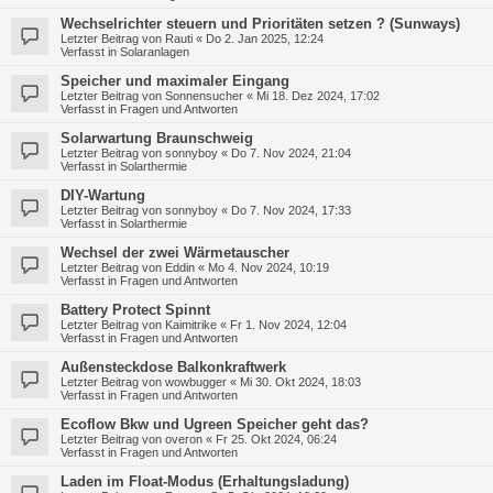
Wechselrichter steuern und Prioritäten setzen ? (Sunways)
Letzter Beitrag von
Rauti
«
Do 2. Jan 2025, 12:24
Verfasst in
Solaranlagen
Speicher und maximaler Eingang
Letzter Beitrag von
Sonnensucher
«
Mi 18. Dez 2024, 17:02
Verfasst in
Fragen und Antworten
Solarwartung Braunschweig
Letzter Beitrag von
sonnyboy
«
Do 7. Nov 2024, 21:04
Verfasst in
Solarthermie
DIY-Wartung
Letzter Beitrag von
sonnyboy
«
Do 7. Nov 2024, 17:33
Verfasst in
Solarthermie
Wechsel der zwei Wärmetauscher
Letzter Beitrag von
Eddin
«
Mo 4. Nov 2024, 10:19
Verfasst in
Fragen und Antworten
Battery Protect Spinnt
Letzter Beitrag von
Kaimitrike
«
Fr 1. Nov 2024, 12:04
Verfasst in
Fragen und Antworten
Außensteckdose Balkonkraftwerk
Letzter Beitrag von
wowbugger
«
Mi 30. Okt 2024, 18:03
Verfasst in
Fragen und Antworten
Ecoflow Bkw und Ugreen Speicher geht das?
Letzter Beitrag von
overon
«
Fr 25. Okt 2024, 06:24
Verfasst in
Fragen und Antworten
Laden im Float-Modus (Erhaltungsladung)