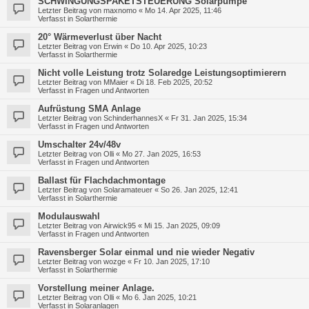
SCHWINGUNGSPAKETSTEUERUNG Solarpumpe
Letzter Beitrag von
maxnomo
«
Mo 14. Apr 2025, 11:46
Verfasst in
Solarthermie
20° Wärmeverlust über Nacht
Letzter Beitrag von
Erwin
«
Do 10. Apr 2025, 10:23
Verfasst in
Solarthermie
Nicht volle Leistung trotz Solaredge Leistungsoptimierern
Letzter Beitrag von
MMaier
«
Di 18. Feb 2025, 20:52
Verfasst in
Fragen und Antworten
Aufrüstung SMA Anlage
Letzter Beitrag von
SchinderhannesX
«
Fr 31. Jan 2025, 15:34
Verfasst in
Fragen und Antworten
Umschalter 24v/48v
Letzter Beitrag von
Olli
«
Mo 27. Jan 2025, 16:53
Verfasst in
Fragen und Antworten
Ballast für Flachdachmontage
Letzter Beitrag von
Solaramateuer
«
So 26. Jan 2025, 12:41
Verfasst in
Solarthermie
Modulauswahl
Letzter Beitrag von
Airwick95
«
Mi 15. Jan 2025, 09:09
Verfasst in
Fragen und Antworten
Ravensberger Solar einmal und nie wieder Negativ
Letzter Beitrag von
wozge
«
Fr 10. Jan 2025, 17:10
Verfasst in
Solarthermie
Vorstellung meiner Anlage.
Letzter Beitrag von
Olli
«
Mo 6. Jan 2025, 10:21
Verfasst in
Solaranlagen