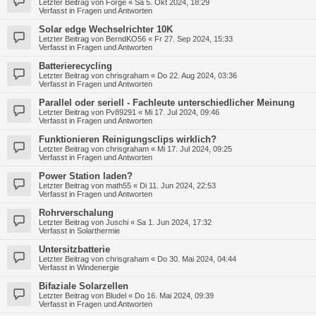
Letzter Beitrag von
Forge
«
Sa 5. Okt 2024, 18:29
Verfasst in
Fragen und Antworten
Solar edge Wechselrichter 10K
Letzter Beitrag von
BerndKO56
«
Fr 27. Sep 2024, 15:33
Verfasst in
Fragen und Antworten
Batterierecycling
Letzter Beitrag von
chrisgraham
«
Do 22. Aug 2024, 03:36
Verfasst in
Fragen und Antworten
Parallel oder seriell - Fachleute unterschiedlicher Meinung
Letzter Beitrag von
Pv89291
«
Mi 17. Jul 2024, 09:46
Verfasst in
Fragen und Antworten
Funktionieren Reinigungsclips wirklich?
Letzter Beitrag von
chrisgraham
«
Mi 17. Jul 2024, 09:25
Verfasst in
Fragen und Antworten
Power Station laden?
Letzter Beitrag von
math55
«
Di 11. Jun 2024, 22:53
Verfasst in
Fragen und Antworten
Rohrverschalung
Letzter Beitrag von
Juschi
«
Sa 1. Jun 2024, 17:32
Verfasst in
Solarthermie
Untersitzbatterie
Letzter Beitrag von
chrisgraham
«
Do 30. Mai 2024, 04:44
Verfasst in
Windenergie
Bifaziale Solarzellen
Letzter Beitrag von
Bludel
«
Do 16. Mai 2024, 09:39
Verfasst in
Fragen und Antworten