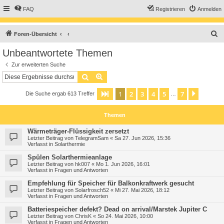
FAQ
Registrieren
Anmelden
S
Foren-Übersicht
u
Unbeantwortete Themen
c
Zur erweiterten Suche
h
Suche
Erweiterte Suche
e
1
2
3
4
5
7
Seite
1
von
7
Nächst
Die Suche ergab 613 Treffer
…
Themen
Wärmeträger-Flüssigkeit zersetzt
Letzter Beitrag von
TelegramSam
«
Sa 27. Jun 2026, 15:36
Verfasst in
Solarthermie
Spülen Solarthermieanlage
Letzter Beitrag von
hk007
«
Mo 1. Jun 2026, 16:01
Verfasst in
Fragen und Antworten
Empfehlung für Speicher für Balkonkraftwerk gesucht
Letzter Beitrag von
Solarfrosch52
«
Mi 27. Mai 2026, 18:12
Verfasst in
Fragen und Antworten
Batteriespeicher defekt? Dead on arrival/Marstek Jupiter C
Letzter Beitrag von
ChrisK
«
So 24. Mai 2026, 10:00
Verfasst in
Fragen und Antworten