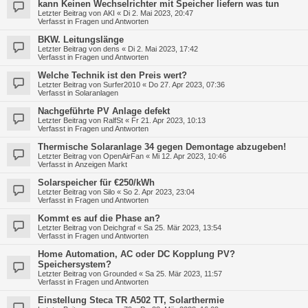
kann Keinen Wechselrichter mit Speicher liefern was tun
Letzter Beitrag von
AKI
«
Di 2. Mai 2023, 20:47
Verfasst in
Fragen und Antworten
BKW. Leitungslänge
Letzter Beitrag von
dens
«
Di 2. Mai 2023, 17:42
Verfasst in
Fragen und Antworten
Welche Technik ist den Preis wert?
Letzter Beitrag von
Surfer2010
«
Do 27. Apr 2023, 07:36
Verfasst in
Solaranlagen
Nachgeführte PV Anlage defekt
Letzter Beitrag von
RalfSt
«
Fr 21. Apr 2023, 10:13
Verfasst in
Fragen und Antworten
Thermische Solaranlage 34 gegen Demontage abzugeben!
Letzter Beitrag von
OpenAirFan
«
Mi 12. Apr 2023, 10:46
Verfasst in
Anzeigen Markt
Solarspeicher für €250/kWh
Letzter Beitrag von
Silo
«
So 2. Apr 2023, 23:04
Verfasst in
Fragen und Antworten
Kommt es auf die Phase an?
Letzter Beitrag von
Deichgraf
«
Sa 25. Mär 2023, 13:54
Verfasst in
Fragen und Antworten
Home Automation, AC oder DC Kopplung PV?
Speichersystem?
Letzter Beitrag von
Grounded
«
Sa 25. Mär 2023, 11:57
Verfasst in
Fragen und Antworten
Einstellung Steca TR A502 TT, Solarthermie