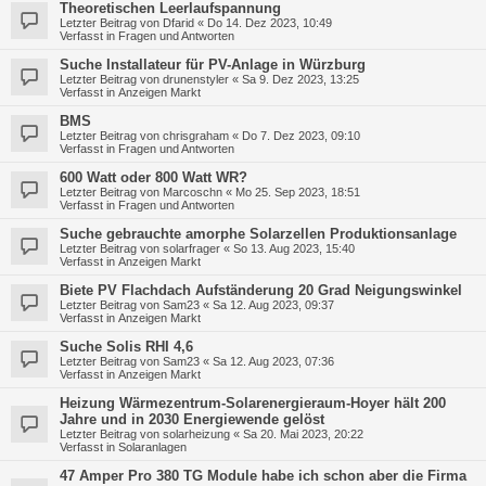
Theoretischen Leerlaufspannung
Letzter Beitrag von
Dfarid
«
Do 14. Dez 2023, 10:49
Verfasst in
Fragen und Antworten
Suche Installateur für PV-Anlage in Würzburg
Letzter Beitrag von
drunenstyler
«
Sa 9. Dez 2023, 13:25
Verfasst in
Anzeigen Markt
BMS
Letzter Beitrag von
chrisgraham
«
Do 7. Dez 2023, 09:10
Verfasst in
Fragen und Antworten
600 Watt oder 800 Watt WR?
Letzter Beitrag von
Marcoschn
«
Mo 25. Sep 2023, 18:51
Verfasst in
Fragen und Antworten
Suche gebrauchte amorphe Solarzellen Produktionsanlage
Letzter Beitrag von
solarfrager
«
So 13. Aug 2023, 15:40
Verfasst in
Anzeigen Markt
Biete PV Flachdach Aufständerung 20 Grad Neigungswinkel
Letzter Beitrag von
Sam23
«
Sa 12. Aug 2023, 09:37
Verfasst in
Anzeigen Markt
Suche Solis RHI 4,6
Letzter Beitrag von
Sam23
«
Sa 12. Aug 2023, 07:36
Verfasst in
Anzeigen Markt
Heizung Wärmezentrum-Solarenergieraum-Hoyer hält 200
Jahre und in 2030 Energiewende gelöst
Letzter Beitrag von
solarheizung
«
Sa 20. Mai 2023, 20:22
Verfasst in
Solaranlagen
47 Amper Pro 380 TG Module habe ich schon aber die Firma