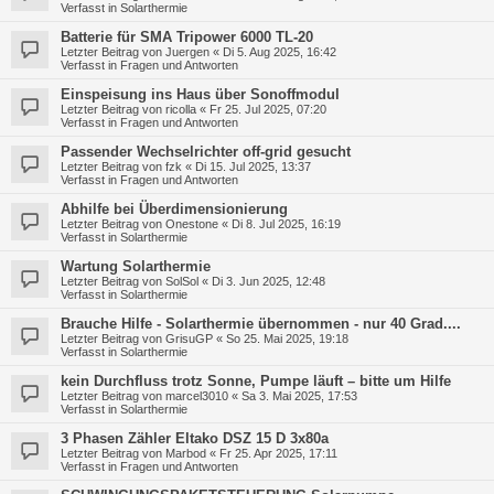
Verfasst in
Solarthermie
Batterie für SMA Tripower 6000 TL-20
Letzter Beitrag von
Juergen
«
Di 5. Aug 2025, 16:42
Verfasst in
Fragen und Antworten
Einspeisung ins Haus über Sonoffmodul
Letzter Beitrag von
ricolla
«
Fr 25. Jul 2025, 07:20
Verfasst in
Fragen und Antworten
Passender Wechselrichter off-grid gesucht
Letzter Beitrag von
fzk
«
Di 15. Jul 2025, 13:37
Verfasst in
Fragen und Antworten
Abhilfe bei Überdimensionierung
Letzter Beitrag von
Onestone
«
Di 8. Jul 2025, 16:19
Verfasst in
Solarthermie
Wartung Solarthermie
Letzter Beitrag von
SolSol
«
Di 3. Jun 2025, 12:48
Verfasst in
Solarthermie
Brauche Hilfe - Solarthermie übernommen - nur 40 Grad....
Letzter Beitrag von
GrisuGP
«
So 25. Mai 2025, 19:18
Verfasst in
Solarthermie
kein Durchfluss trotz Sonne, Pumpe läuft – bitte um Hilfe
Letzter Beitrag von
marcel3010
«
Sa 3. Mai 2025, 17:53
Verfasst in
Solarthermie
3 Phasen Zähler Eltako DSZ 15 D 3x80a
Letzter Beitrag von
Marbod
«
Fr 25. Apr 2025, 17:11
Verfasst in
Fragen und Antworten