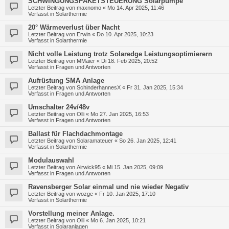
SCHWINGUNGSPAKETSTEUERUNG Solarpumpe
Letzter Beitrag von
maxnomo
«
Mo 14. Apr 2025, 11:46
Verfasst in
Solarthermie
20° Wärmeverlust über Nacht
Letzter Beitrag von
Erwin
«
Do 10. Apr 2025, 10:23
Verfasst in
Solarthermie
Nicht volle Leistung trotz Solaredge Leistungsoptimierern
Letzter Beitrag von
MMaier
«
Di 18. Feb 2025, 20:52
Verfasst in
Fragen und Antworten
Aufrüstung SMA Anlage
Letzter Beitrag von
SchinderhannesX
«
Fr 31. Jan 2025, 15:34
Verfasst in
Fragen und Antworten
Umschalter 24v/48v
Letzter Beitrag von
Olli
«
Mo 27. Jan 2025, 16:53
Verfasst in
Fragen und Antworten
Ballast für Flachdachmontage
Letzter Beitrag von
Solaramateuer
«
So 26. Jan 2025, 12:41
Verfasst in
Solarthermie
Modulauswahl
Letzter Beitrag von
Airwick95
«
Mi 15. Jan 2025, 09:09
Verfasst in
Fragen und Antworten
Ravensberger Solar einmal und nie wieder Negativ
Letzter Beitrag von
wozge
«
Fr 10. Jan 2025, 17:10
Verfasst in
Solarthermie
Vorstellung meiner Anlage.
Letzter Beitrag von
Olli
«
Mo 6. Jan 2025, 10:21
Verfasst in
Solaranlagen