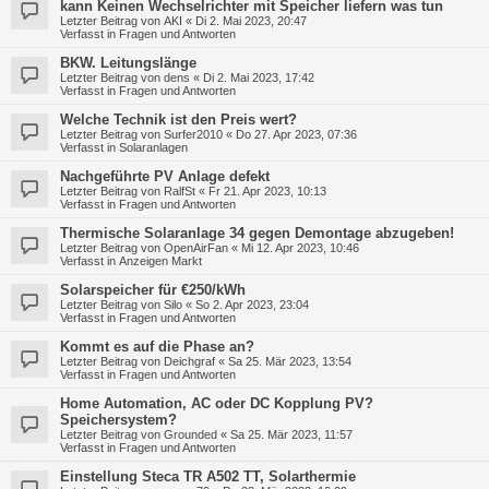
kann Keinen Wechselrichter mit Speicher liefern was tun
Letzter Beitrag von
AKI
«
Di 2. Mai 2023, 20:47
Verfasst in
Fragen und Antworten
BKW. Leitungslänge
Letzter Beitrag von
dens
«
Di 2. Mai 2023, 17:42
Verfasst in
Fragen und Antworten
Welche Technik ist den Preis wert?
Letzter Beitrag von
Surfer2010
«
Do 27. Apr 2023, 07:36
Verfasst in
Solaranlagen
Nachgeführte PV Anlage defekt
Letzter Beitrag von
RalfSt
«
Fr 21. Apr 2023, 10:13
Verfasst in
Fragen und Antworten
Thermische Solaranlage 34 gegen Demontage abzugeben!
Letzter Beitrag von
OpenAirFan
«
Mi 12. Apr 2023, 10:46
Verfasst in
Anzeigen Markt
Solarspeicher für €250/kWh
Letzter Beitrag von
Silo
«
So 2. Apr 2023, 23:04
Verfasst in
Fragen und Antworten
Kommt es auf die Phase an?
Letzter Beitrag von
Deichgraf
«
Sa 25. Mär 2023, 13:54
Verfasst in
Fragen und Antworten
Home Automation, AC oder DC Kopplung PV?
Speichersystem?
Letzter Beitrag von
Grounded
«
Sa 25. Mär 2023, 11:57
Verfasst in
Fragen und Antworten
Einstellung Steca TR A502 TT, Solarthermie