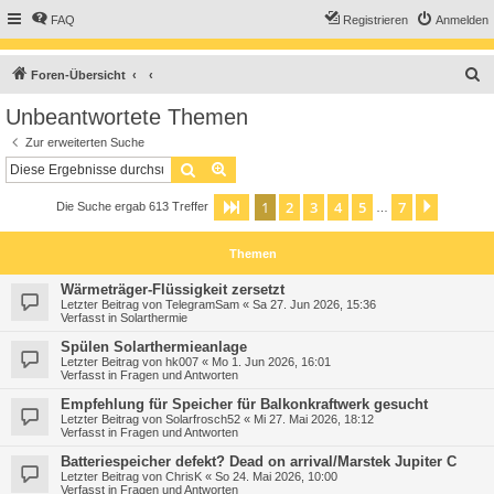
FAQ
Registrieren
Anmelden
S
Foren-Übersicht
u
Unbeantwortete Themen
c
Zur erweiterten Suche
h
Suche
Erweiterte Suche
e
1
2
3
4
5
7
Seite
1
von
7
Nächst
Die Suche ergab 613 Treffer
…
Themen
Wärmeträger-Flüssigkeit zersetzt
Letzter Beitrag von
TelegramSam
«
Sa 27. Jun 2026, 15:36
Verfasst in
Solarthermie
Spülen Solarthermieanlage
Letzter Beitrag von
hk007
«
Mo 1. Jun 2026, 16:01
Verfasst in
Fragen und Antworten
Empfehlung für Speicher für Balkonkraftwerk gesucht
Letzter Beitrag von
Solarfrosch52
«
Mi 27. Mai 2026, 18:12
Verfasst in
Fragen und Antworten
Batteriespeicher defekt? Dead on arrival/Marstek Jupiter C
Letzter Beitrag von
ChrisK
«
So 24. Mai 2026, 10:00
Verfasst in
Fragen und Antworten