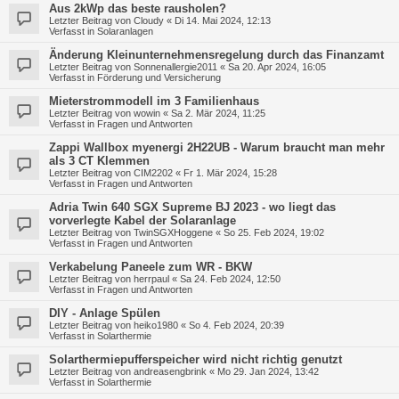
Aus 2kWp das beste rausholen?
Letzter Beitrag von
Cloudy
«
Di 14. Mai 2024, 12:13
Verfasst in
Solaranlagen
Änderung Kleinunternehmensregelung durch das Finanzamt
Letzter Beitrag von
Sonnenallergie2011
«
Sa 20. Apr 2024, 16:05
Verfasst in
Förderung und Versicherung
Mieterstrommodell im 3 Familienhaus
Letzter Beitrag von
wowin
«
Sa 2. Mär 2024, 11:25
Verfasst in
Fragen und Antworten
Zappi Wallbox myenergi 2H22UB - Warum braucht man mehr
als 3 CT Klemmen
Letzter Beitrag von
CIM2202
«
Fr 1. Mär 2024, 15:28
Verfasst in
Fragen und Antworten
Adria Twin 640 SGX Supreme BJ 2023 - wo liegt das
vorverlegte Kabel der Solaranlage
Letzter Beitrag von
TwinSGXHoggene
«
So 25. Feb 2024, 19:02
Verfasst in
Fragen und Antworten
Verkabelung Paneele zum WR - BKW
Letzter Beitrag von
herrpaul
«
Sa 24. Feb 2024, 12:50
Verfasst in
Fragen und Antworten
DIY - Anlage Spülen
Letzter Beitrag von
heiko1980
«
So 4. Feb 2024, 20:39
Verfasst in
Solarthermie
Solarthermiepufferspeicher wird nicht richtig genutzt
Letzter Beitrag von
andreasengbrink
«
Mo 29. Jan 2024, 13:42
Verfasst in
Solarthermie