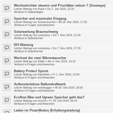
Wechselrichter steuern und Prioritäten setzen ? (Sunways)
Letzter Beitrag von
Rauti
«
Do 2. Jan 2025, 12:24
Verfasst in
Solaranlagen
Speicher und maximaler Eingang
Letzter Beitrag von
Sonnensucher
«
Mi 18. Dez 2024, 17:02
Verfasst in
Fragen und Antworten
Solarwartung Braunschweig
Letzter Beitrag von
sonnyboy
«
Do 7. Nov 2024, 21:04
Verfasst in
Solarthermie
DIY-Wartung
Letzter Beitrag von
sonnyboy
«
Do 7. Nov 2024, 17:33
Verfasst in
Solarthermie
Wechsel der zwei Wärmetauscher
Letzter Beitrag von
Eddin
«
Mo 4. Nov 2024, 10:19
Verfasst in
Fragen und Antworten
Battery Protect Spinnt
Letzter Beitrag von
Kaimitrike
«
Fr 1. Nov 2024, 12:04
Verfasst in
Fragen und Antworten
Außensteckdose Balkonkraftwerk
Letzter Beitrag von
wowbugger
«
Mi 30. Okt 2024, 18:03
Verfasst in
Fragen und Antworten
Ecoflow Bkw und Ugreen Speicher geht das?
Letzter Beitrag von
overon
«
Fr 25. Okt 2024, 06:24
Verfasst in
Fragen und Antworten
Laden im Float-Modus (Erhaltungsladung)