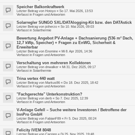
Speicher Balkonkraftwerk
Letzter Beitrag von
Hotoyo
«
So 17. Mai 2026, 13:53
Verfasst in
Fragen und Antworten
Solarregler SUNGO SXL/DATAlogging-Kit bzw. den DATAstick
Letzter Beitrag von
jstherzo
«
So 10. Mai 2026, 09:03
Verfasst in
Solarthermie
Bewertung Angebot PV-Anlage + Dachsanierung (536 m² Dach,
12,7 kWp, Speicher) + Fragen zu EnWG, Sicherheit &
Erweiterbar
Letzter Beitrag von
Enomine
«
Mi 8. Apr 2026, 14:36
Verfasst in
Fragen und Antworten
Verschaltung von mehreren Kollektoren
Letzter Beitrag von
dnwalker
«
Mi 31. Dez 2025, 09:17
Verfasst in
Solarthermie
Trina vertex 440 watt
Letzter Beitrag von
Markus86
«
Do 18. Dez 2025, 18:42
Verfasst in
Fragen und Antworten
"Fachgerechte" Unterkonstruktion?
Letzter Beitrag von
derb
«
So 7. Dez 2025, 12:39
Verfasst in
Fragen und Antworten
V-Anlage Gefell – Suche weitere Investoren / Betroffene der
InnPro GmbH
Letzter Beitrag von
FabianF89
«
Fr 5. Dez 2025, 00:24
Verfasst in
Fragen und Antworten
Felicity IVEM 8048
Letzter Beitrag von
Carsten
«
Di 25. Nov 2025, 19:48