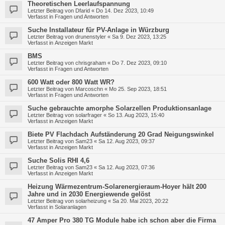
Theoretischen Leerlaufspannung
Letzter Beitrag von
Dfarid
«
Do 14. Dez 2023, 10:49
Verfasst in
Fragen und Antworten
Suche Installateur für PV-Anlage in Würzburg
Letzter Beitrag von
drunenstyler
«
Sa 9. Dez 2023, 13:25
Verfasst in
Anzeigen Markt
BMS
Letzter Beitrag von
chrisgraham
«
Do 7. Dez 2023, 09:10
Verfasst in
Fragen und Antworten
600 Watt oder 800 Watt WR?
Letzter Beitrag von
Marcoschn
«
Mo 25. Sep 2023, 18:51
Verfasst in
Fragen und Antworten
Suche gebrauchte amorphe Solarzellen Produktionsanlage
Letzter Beitrag von
solarfrager
«
So 13. Aug 2023, 15:40
Verfasst in
Anzeigen Markt
Biete PV Flachdach Aufständerung 20 Grad Neigungswinkel
Letzter Beitrag von
Sam23
«
Sa 12. Aug 2023, 09:37
Verfasst in
Anzeigen Markt
Suche Solis RHI 4,6
Letzter Beitrag von
Sam23
«
Sa 12. Aug 2023, 07:36
Verfasst in
Anzeigen Markt
Heizung Wärmezentrum-Solarenergieraum-Hoyer hält 200
Jahre und in 2030 Energiewende gelöst
Letzter Beitrag von
solarheizung
«
Sa 20. Mai 2023, 20:22
Verfasst in
Solaranlagen
47 Amper Pro 380 TG Module habe ich schon aber die Firma