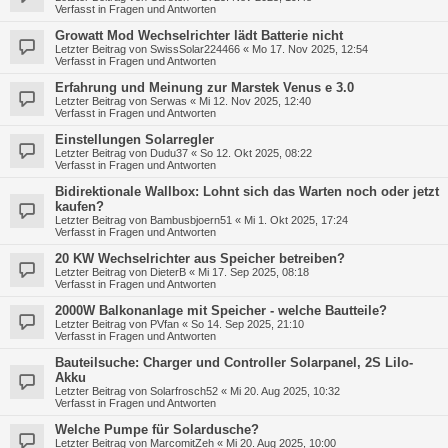
Verfasst in
Fragen und Antworten
Growatt Mod Wechselrichter lädt Batterie nicht
Letzter Beitrag von
SwissSolar224466
«
Mo 17. Nov 2025, 12:54
Verfasst in
Fragen und Antworten
Erfahrung und Meinung zur Marstek Venus e 3.0
Letzter Beitrag von
Serwas
«
Mi 12. Nov 2025, 12:40
Verfasst in
Fragen und Antworten
Einstellungen Solarregler
Letzter Beitrag von
Dudu37
«
So 12. Okt 2025, 08:22
Verfasst in
Fragen und Antworten
Bidirektionale Wallbox: Lohnt sich das Warten noch oder jetzt
kaufen?
Letzter Beitrag von
Bambusbjoern51
«
Mi 1. Okt 2025, 17:24
Verfasst in
Fragen und Antworten
20 KW Wechselrichter aus Speicher betreiben?
Letzter Beitrag von
DieterB
«
Mi 17. Sep 2025, 08:18
Verfasst in
Fragen und Antworten
2000W Balkonanlage mit Speicher - welche Bautteile?
Letzter Beitrag von
PVfan
«
So 14. Sep 2025, 21:10
Verfasst in
Fragen und Antworten
Bauteilsuche: Charger und Controller Solarpanel, 2S LiIo-
Akku
Letzter Beitrag von
Solarfrosch52
«
Mi 20. Aug 2025, 10:32
Verfasst in
Fragen und Antworten
Welche Pumpe für Solardusche?
Letzter Beitrag von
MarcomitZeh
«
Mi 20. Aug 2025, 10:00