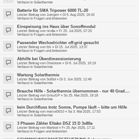
Verfasst in
Solarthermie
Batterie für SMA Tripower 6000 TL-20
Letzter Beitrag von
Juergen
«
Di 5. Aug 2025, 16:42
Verfasst in
Fragen und Antworten
Einspeisung ins Haus über Sonoffmodul
Letzter Beitrag von
ricolla
«
Fr 25. Jul 2025, 07:20
Verfasst in
Fragen und Antworten
Passender Wechselrichter off-grid gesucht
Letzter Beitrag von
fzk
«
Di 15. Jul 2025, 13:37
Verfasst in
Fragen und Antworten
Abhilfe bei Überdimensionierung
Letzter Beitrag von
Onestone
«
Di 8. Jul 2025, 16:19
Verfasst in
Solarthermie
Wartung Solarthermie
Letzter Beitrag von
SolSol
«
Di 3. Jun 2025, 12:48
Verfasst in
Solarthermie
Brauche Hilfe - Solarthermie übernommen - nur 40 Grad....
Letzter Beitrag von
GrisuGP
«
So 25. Mai 2025, 19:18
Verfasst in
Solarthermie
kein Durchfluss trotz Sonne, Pumpe läuft – bitte um Hilfe
Letzter Beitrag von
marcel3010
«
Sa 3. Mai 2025, 17:53
Verfasst in
Solarthermie
3 Phasen Zähler Eltako DSZ 15 D 3x80a
Letzter Beitrag von
Marbod
«
Fr 25. Apr 2025, 17:11
Verfasst in
Fragen und Antworten