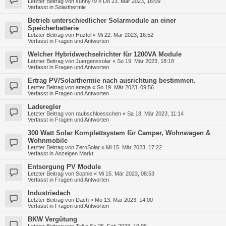
Letzter Beitrag von
sunny79
«
Do 23. Mär 2023, 16:09
Verfasst in
Solarthermie
Betrieb unterschiedlicher Solarmodule an einer
Speicherbatterie
Letzter Beitrag von
Huztel
«
Mi 22. Mär 2023, 16:52
Verfasst in
Fragen und Antworten
Welcher Hybridwechselrichter für 1200VA Module
Letzter Beitrag von
Juergenssolar
«
So 19. Mär 2023, 18:18
Verfasst in
Fragen und Antworten
Ertrag PV/Solarthermie nach ausrichtung bestimmen.
Letzter Beitrag von
attega
«
So 19. Mär 2023, 09:56
Verfasst in
Fragen und Antworten
Laderegler
Letzter Beitrag von
raubschloesschen
«
Sa 18. Mär 2023, 11:14
Verfasst in
Fragen und Antworten
300 Watt Solar Komplettsystem für Camper, Wohnwagen &
Wohnmobile
Letzter Beitrag von
ZeroSolar
«
Mi 15. Mär 2023, 17:22
Verfasst in
Anzeigen Markt
Entsorgung PV Module
Letzter Beitrag von
Sophie
«
Mi 15. Mär 2023, 08:53
Verfasst in
Fragen und Antworten
Industriedach
Letzter Beitrag von
Dach
«
Mo 13. Mär 2023, 14:00
Verfasst in
Fragen und Antworten
BKW Vergütung
Letzter Beitrag von
Tali
«
Sa 25. Feb 2023, 19:06