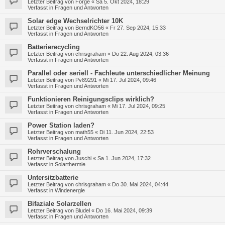
Letzter Beitrag von
Forge
«
Sa 5. Okt 2024, 18:29
Verfasst in
Fragen und Antworten
Solar edge Wechselrichter 10K
Letzter Beitrag von
BerndKO56
«
Fr 27. Sep 2024, 15:33
Verfasst in
Fragen und Antworten
Batterierecycling
Letzter Beitrag von
chrisgraham
«
Do 22. Aug 2024, 03:36
Verfasst in
Fragen und Antworten
Parallel oder seriell - Fachleute unterschiedlicher Meinung
Letzter Beitrag von
Pv89291
«
Mi 17. Jul 2024, 09:46
Verfasst in
Fragen und Antworten
Funktionieren Reinigungsclips wirklich?
Letzter Beitrag von
chrisgraham
«
Mi 17. Jul 2024, 09:25
Verfasst in
Fragen und Antworten
Power Station laden?
Letzter Beitrag von
math55
«
Di 11. Jun 2024, 22:53
Verfasst in
Fragen und Antworten
Rohrverschalung
Letzter Beitrag von
Juschi
«
Sa 1. Jun 2024, 17:32
Verfasst in
Solarthermie
Untersitzbatterie
Letzter Beitrag von
chrisgraham
«
Do 30. Mai 2024, 04:44
Verfasst in
Windenergie
Bifaziale Solarzellen
Letzter Beitrag von
Bludel
«
Do 16. Mai 2024, 09:39
Verfasst in
Fragen und Antworten