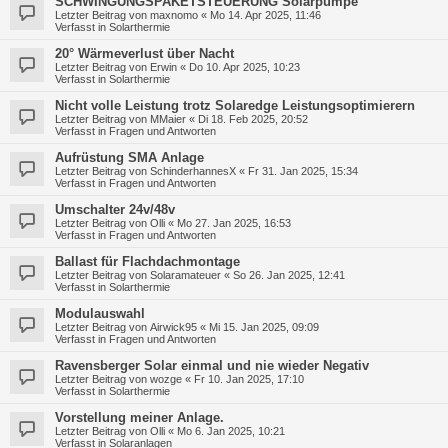
SCHWINGUNGSPAKETSTEUERUNG Solarpumpe
Letzter Beitrag von
maxnomo
«
Mo 14. Apr 2025, 11:46
Verfasst in
Solarthermie
20° Wärmeverlust über Nacht
Letzter Beitrag von
Erwin
«
Do 10. Apr 2025, 10:23
Verfasst in
Solarthermie
Nicht volle Leistung trotz Solaredge Leistungsoptimierern
Letzter Beitrag von
MMaier
«
Di 18. Feb 2025, 20:52
Verfasst in
Fragen und Antworten
Aufrüstung SMA Anlage
Letzter Beitrag von
SchinderhannesX
«
Fr 31. Jan 2025, 15:34
Verfasst in
Fragen und Antworten
Umschalter 24v/48v
Letzter Beitrag von
Olli
«
Mo 27. Jan 2025, 16:53
Verfasst in
Fragen und Antworten
Ballast für Flachdachmontage
Letzter Beitrag von
Solaramateuer
«
So 26. Jan 2025, 12:41
Verfasst in
Solarthermie
Modulauswahl
Letzter Beitrag von
Airwick95
«
Mi 15. Jan 2025, 09:09
Verfasst in
Fragen und Antworten
Ravensberger Solar einmal und nie wieder Negativ
Letzter Beitrag von
wozge
«
Fr 10. Jan 2025, 17:10
Verfasst in
Solarthermie
Vorstellung meiner Anlage.
Letzter Beitrag von
Olli
«
Mo 6. Jan 2025, 10:21
Verfasst in
Solaranlagen