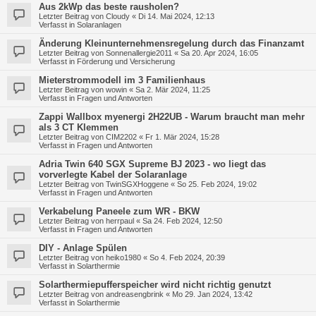
Aus 2kWp das beste rausholen?
Letzter Beitrag von
Cloudy
«
Di 14. Mai 2024, 12:13
Verfasst in
Solaranlagen
Änderung Kleinunternehmensregelung durch das Finanzamt
Letzter Beitrag von
Sonnenallergie2011
«
Sa 20. Apr 2024, 16:05
Verfasst in
Förderung und Versicherung
Mieterstrommodell im 3 Familienhaus
Letzter Beitrag von
wowin
«
Sa 2. Mär 2024, 11:25
Verfasst in
Fragen und Antworten
Zappi Wallbox myenergi 2H22UB - Warum braucht man mehr
als 3 CT Klemmen
Letzter Beitrag von
CIM2202
«
Fr 1. Mär 2024, 15:28
Verfasst in
Fragen und Antworten
Adria Twin 640 SGX Supreme BJ 2023 - wo liegt das
vorverlegte Kabel der Solaranlage
Letzter Beitrag von
TwinSGXHoggene
«
So 25. Feb 2024, 19:02
Verfasst in
Fragen und Antworten
Verkabelung Paneele zum WR - BKW
Letzter Beitrag von
herrpaul
«
Sa 24. Feb 2024, 12:50
Verfasst in
Fragen und Antworten
DIY - Anlage Spülen
Letzter Beitrag von
heiko1980
«
So 4. Feb 2024, 20:39
Verfasst in
Solarthermie
Solarthermiepufferspeicher wird nicht richtig genutzt
Letzter Beitrag von
andreasengbrink
«
Mo 29. Jan 2024, 13:42
Verfasst in
Solarthermie