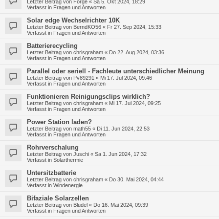
Letzter Beitrag von
Forge
«
Sa 5. Okt 2024, 18:29
Verfasst in
Fragen und Antworten
Solar edge Wechselrichter 10K
Letzter Beitrag von
BerndKO56
«
Fr 27. Sep 2024, 15:33
Verfasst in
Fragen und Antworten
Batterierecycling
Letzter Beitrag von
chrisgraham
«
Do 22. Aug 2024, 03:36
Verfasst in
Fragen und Antworten
Parallel oder seriell - Fachleute unterschiedlicher Meinung
Letzter Beitrag von
Pv89291
«
Mi 17. Jul 2024, 09:46
Verfasst in
Fragen und Antworten
Funktionieren Reinigungsclips wirklich?
Letzter Beitrag von
chrisgraham
«
Mi 17. Jul 2024, 09:25
Verfasst in
Fragen und Antworten
Power Station laden?
Letzter Beitrag von
math55
«
Di 11. Jun 2024, 22:53
Verfasst in
Fragen und Antworten
Rohrverschalung
Letzter Beitrag von
Juschi
«
Sa 1. Jun 2024, 17:32
Verfasst in
Solarthermie
Untersitzbatterie
Letzter Beitrag von
chrisgraham
«
Do 30. Mai 2024, 04:44
Verfasst in
Windenergie
Bifaziale Solarzellen
Letzter Beitrag von
Bludel
«
Do 16. Mai 2024, 09:39
Verfasst in
Fragen und Antworten