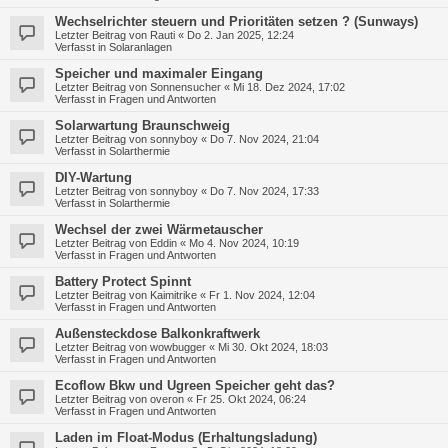
Wechselrichter steuern und Prioritäten setzen ? (Sunways)
Letzter Beitrag von
Rauti
«
Do 2. Jan 2025, 12:24
Verfasst in
Solaranlagen
Speicher und maximaler Eingang
Letzter Beitrag von
Sonnensucher
«
Mi 18. Dez 2024, 17:02
Verfasst in
Fragen und Antworten
Solarwartung Braunschweig
Letzter Beitrag von
sonnyboy
«
Do 7. Nov 2024, 21:04
Verfasst in
Solarthermie
DIY-Wartung
Letzter Beitrag von
sonnyboy
«
Do 7. Nov 2024, 17:33
Verfasst in
Solarthermie
Wechsel der zwei Wärmetauscher
Letzter Beitrag von
Eddin
«
Mo 4. Nov 2024, 10:19
Verfasst in
Fragen und Antworten
Battery Protect Spinnt
Letzter Beitrag von
Kaimitrike
«
Fr 1. Nov 2024, 12:04
Verfasst in
Fragen und Antworten
Außensteckdose Balkonkraftwerk
Letzter Beitrag von
wowbugger
«
Mi 30. Okt 2024, 18:03
Verfasst in
Fragen und Antworten
Ecoflow Bkw und Ugreen Speicher geht das?
Letzter Beitrag von
overon
«
Fr 25. Okt 2024, 06:24
Verfasst in
Fragen und Antworten
Laden im Float-Modus (Erhaltungsladung)