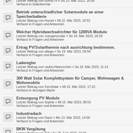
Letzter Beitrag von
sunny79
«
Do 23. Mär 2023, 16:09
Verfasst in
Solarthermie
Betrieb unterschiedlicher Solarmodule an einer
Speicherbatterie
Letzter Beitrag von
Huztel
«
Mi 22. Mär 2023, 16:52
Verfasst in
Fragen und Antworten
Welcher Hybridwechselrichter für 1200VA Module
Letzter Beitrag von
Juergenssolar
«
So 19. Mär 2023, 18:18
Verfasst in
Fragen und Antworten
Ertrag PV/Solarthermie nach ausrichtung bestimmen.
Letzter Beitrag von
attega
«
So 19. Mär 2023, 09:56
Verfasst in
Fragen und Antworten
Laderegler
Letzter Beitrag von
raubschloesschen
«
Sa 18. Mär 2023, 11:14
Verfasst in
Fragen und Antworten
300 Watt Solar Komplettsystem für Camper, Wohnwagen &
Wohnmobile
Letzter Beitrag von
ZeroSolar
«
Mi 15. Mär 2023, 17:22
Verfasst in
Anzeigen Markt
Entsorgung PV Module
Letzter Beitrag von
Sophie
«
Mi 15. Mär 2023, 08:53
Verfasst in
Fragen und Antworten
Industriedach
Letzter Beitrag von
Dach
«
Mo 13. Mär 2023, 14:00
Verfasst in
Fragen und Antworten
BKW Vergütung
Letzter Beitrag von
Tali
«
Sa 25. Feb 2023, 19:06