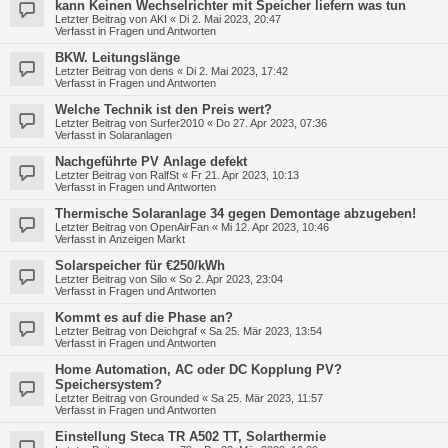
kann Keinen Wechselrichter mit Speicher liefern was tun
Letzter Beitrag von
AKI
«
Di 2. Mai 2023, 20:47
Verfasst in
Fragen und Antworten
BKW. Leitungslänge
Letzter Beitrag von
dens
«
Di 2. Mai 2023, 17:42
Verfasst in
Fragen und Antworten
Welche Technik ist den Preis wert?
Letzter Beitrag von
Surfer2010
«
Do 27. Apr 2023, 07:36
Verfasst in
Solaranlagen
Nachgeführte PV Anlage defekt
Letzter Beitrag von
RalfSt
«
Fr 21. Apr 2023, 10:13
Verfasst in
Fragen und Antworten
Thermische Solaranlage 34 gegen Demontage abzugeben!
Letzter Beitrag von
OpenAirFan
«
Mi 12. Apr 2023, 10:46
Verfasst in
Anzeigen Markt
Solarspeicher für €250/kWh
Letzter Beitrag von
Silo
«
So 2. Apr 2023, 23:04
Verfasst in
Fragen und Antworten
Kommt es auf die Phase an?
Letzter Beitrag von
Deichgraf
«
Sa 25. Mär 2023, 13:54
Verfasst in
Fragen und Antworten
Home Automation, AC oder DC Kopplung PV?
Speichersystem?
Letzter Beitrag von
Grounded
«
Sa 25. Mär 2023, 11:57
Verfasst in
Fragen und Antworten
Einstellung Steca TR A502 TT, Solarthermie