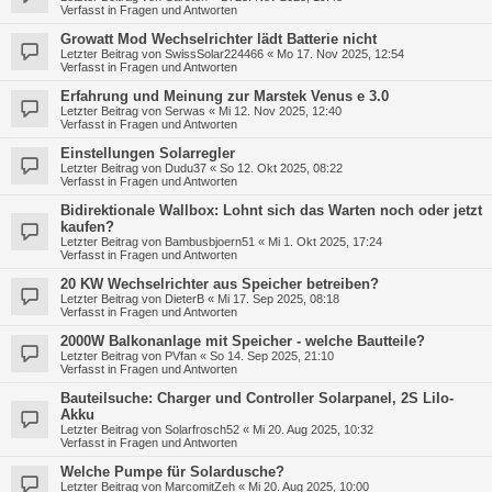
Verfasst in
Fragen und Antworten
Growatt Mod Wechselrichter lädt Batterie nicht
Letzter Beitrag von
SwissSolar224466
«
Mo 17. Nov 2025, 12:54
Verfasst in
Fragen und Antworten
Erfahrung und Meinung zur Marstek Venus e 3.0
Letzter Beitrag von
Serwas
«
Mi 12. Nov 2025, 12:40
Verfasst in
Fragen und Antworten
Einstellungen Solarregler
Letzter Beitrag von
Dudu37
«
So 12. Okt 2025, 08:22
Verfasst in
Fragen und Antworten
Bidirektionale Wallbox: Lohnt sich das Warten noch oder jetzt
kaufen?
Letzter Beitrag von
Bambusbjoern51
«
Mi 1. Okt 2025, 17:24
Verfasst in
Fragen und Antworten
20 KW Wechselrichter aus Speicher betreiben?
Letzter Beitrag von
DieterB
«
Mi 17. Sep 2025, 08:18
Verfasst in
Fragen und Antworten
2000W Balkonanlage mit Speicher - welche Bautteile?
Letzter Beitrag von
PVfan
«
So 14. Sep 2025, 21:10
Verfasst in
Fragen und Antworten
Bauteilsuche: Charger und Controller Solarpanel, 2S LiIo-
Akku
Letzter Beitrag von
Solarfrosch52
«
Mi 20. Aug 2025, 10:32
Verfasst in
Fragen und Antworten
Welche Pumpe für Solardusche?
Letzter Beitrag von
MarcomitZeh
«
Mi 20. Aug 2025, 10:00