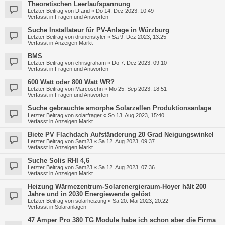
Theoretischen Leerlaufspannung
Letzter Beitrag von
Dfarid
«
Do 14. Dez 2023, 10:49
Verfasst in
Fragen und Antworten
Suche Installateur für PV-Anlage in Würzburg
Letzter Beitrag von
drunenstyler
«
Sa 9. Dez 2023, 13:25
Verfasst in
Anzeigen Markt
BMS
Letzter Beitrag von
chrisgraham
«
Do 7. Dez 2023, 09:10
Verfasst in
Fragen und Antworten
600 Watt oder 800 Watt WR?
Letzter Beitrag von
Marcoschn
«
Mo 25. Sep 2023, 18:51
Verfasst in
Fragen und Antworten
Suche gebrauchte amorphe Solarzellen Produktionsanlage
Letzter Beitrag von
solarfrager
«
So 13. Aug 2023, 15:40
Verfasst in
Anzeigen Markt
Biete PV Flachdach Aufständerung 20 Grad Neigungswinkel
Letzter Beitrag von
Sam23
«
Sa 12. Aug 2023, 09:37
Verfasst in
Anzeigen Markt
Suche Solis RHI 4,6
Letzter Beitrag von
Sam23
«
Sa 12. Aug 2023, 07:36
Verfasst in
Anzeigen Markt
Heizung Wärmezentrum-Solarenergieraum-Hoyer hält 200
Jahre und in 2030 Energiewende gelöst
Letzter Beitrag von
solarheizung
«
Sa 20. Mai 2023, 20:22
Verfasst in
Solaranlagen
47 Amper Pro 380 TG Module habe ich schon aber die Firma