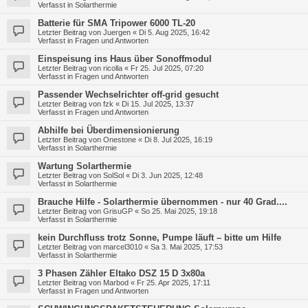
Verfasst in
Solarthermie
Batterie für SMA Tripower 6000 TL-20
Letzter Beitrag von
Juergen
«
Di 5. Aug 2025, 16:42
Verfasst in
Fragen und Antworten
Einspeisung ins Haus über Sonoffmodul
Letzter Beitrag von
ricolla
«
Fr 25. Jul 2025, 07:20
Verfasst in
Fragen und Antworten
Passender Wechselrichter off-grid gesucht
Letzter Beitrag von
fzk
«
Di 15. Jul 2025, 13:37
Verfasst in
Fragen und Antworten
Abhilfe bei Überdimensionierung
Letzter Beitrag von
Onestone
«
Di 8. Jul 2025, 16:19
Verfasst in
Solarthermie
Wartung Solarthermie
Letzter Beitrag von
SolSol
«
Di 3. Jun 2025, 12:48
Verfasst in
Solarthermie
Brauche Hilfe - Solarthermie übernommen - nur 40 Grad....
Letzter Beitrag von
GrisuGP
«
So 25. Mai 2025, 19:18
Verfasst in
Solarthermie
kein Durchfluss trotz Sonne, Pumpe läuft – bitte um Hilfe
Letzter Beitrag von
marcel3010
«
Sa 3. Mai 2025, 17:53
Verfasst in
Solarthermie
3 Phasen Zähler Eltako DSZ 15 D 3x80a
Letzter Beitrag von
Marbod
«
Fr 25. Apr 2025, 17:11
Verfasst in
Fragen und Antworten