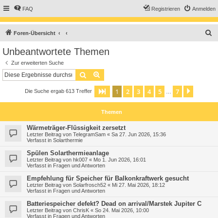
FAQ
Registrieren
Anmelden
S
Foren-Übersicht
u
Unbeantwortete Themen
c
Zur erweiterten Suche
h
Suche
Erweiterte Suche
e
1
2
3
4
5
7
Seite
1
von
7
Nächst
Die Suche ergab 613 Treffer
…
Themen
Wärmeträger-Flüssigkeit zersetzt
Letzter Beitrag von
TelegramSam
«
Sa 27. Jun 2026, 15:36
Verfasst in
Solarthermie
Spülen Solarthermieanlage
Letzter Beitrag von
hk007
«
Mo 1. Jun 2026, 16:01
Verfasst in
Fragen und Antworten
Empfehlung für Speicher für Balkonkraftwerk gesucht
Letzter Beitrag von
Solarfrosch52
«
Mi 27. Mai 2026, 18:12
Verfasst in
Fragen und Antworten
Batteriespeicher defekt? Dead on arrival/Marstek Jupiter C
Letzter Beitrag von
ChrisK
«
So 24. Mai 2026, 10:00
Verfasst in
Fragen und Antworten