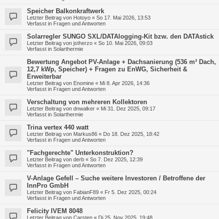
Speicher Balkonkraftwerk
Letzter Beitrag von
Hotoyo
«
So 17. Mai 2026, 13:53
Verfasst in
Fragen und Antworten
Solarregler SUNGO SXL/DATAlogging-Kit bzw. den DATAstick
Letzter Beitrag von
jstherzo
«
So 10. Mai 2026, 09:03
Verfasst in
Solarthermie
Bewertung Angebot PV-Anlage + Dachsanierung (536 m² Dach,
12,7 kWp, Speicher) + Fragen zu EnWG, Sicherheit &
Erweiterbar
Letzter Beitrag von
Enomine
«
Mi 8. Apr 2026, 14:36
Verfasst in
Fragen und Antworten
Verschaltung von mehreren Kollektoren
Letzter Beitrag von
dnwalker
«
Mi 31. Dez 2025, 09:17
Verfasst in
Solarthermie
Trina vertex 440 watt
Letzter Beitrag von
Markus86
«
Do 18. Dez 2025, 18:42
Verfasst in
Fragen und Antworten
"Fachgerechte" Unterkonstruktion?
Letzter Beitrag von
derb
«
So 7. Dez 2025, 12:39
Verfasst in
Fragen und Antworten
V-Anlage Gefell – Suche weitere Investoren / Betroffene der
InnPro GmbH
Letzter Beitrag von
FabianF89
«
Fr 5. Dez 2025, 00:24
Verfasst in
Fragen und Antworten
Felicity IVEM 8048
Letzter Beitrag von
Carsten
«
Di 25. Nov 2025, 19:48