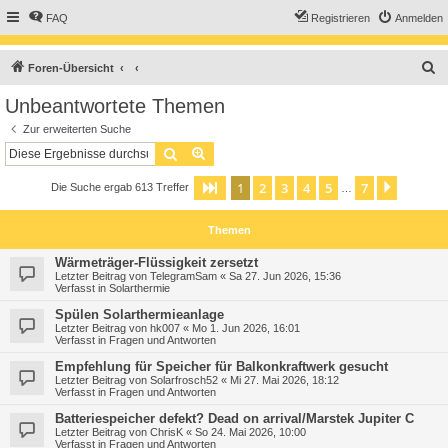
FAQ
Registrieren
Anmelden
S
Foren-Übersicht
u
Unbeantwortete Themen
c
Zur erweiterten Suche
h
Suche
Erweiterte Suche
e
1
2
3
4
5
7
Seite
1
von
7
Nächst
Die Suche ergab 613 Treffer
…
Themen
Wärmeträger-Flüssigkeit zersetzt
Letzter Beitrag von
TelegramSam
«
Sa 27. Jun 2026, 15:36
Verfasst in
Solarthermie
Spülen Solarthermieanlage
Letzter Beitrag von
hk007
«
Mo 1. Jun 2026, 16:01
Verfasst in
Fragen und Antworten
Empfehlung für Speicher für Balkonkraftwerk gesucht
Letzter Beitrag von
Solarfrosch52
«
Mi 27. Mai 2026, 18:12
Verfasst in
Fragen und Antworten
Batteriespeicher defekt? Dead on arrival/Marstek Jupiter C
Letzter Beitrag von
ChrisK
«
So 24. Mai 2026, 10:00
Verfasst in
Fragen und Antworten