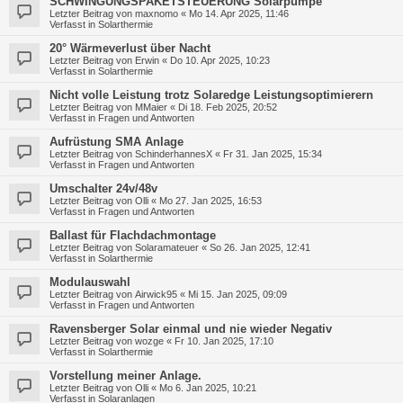
SCHWINGUNGSPAKETSTEUERUNG Solarpumpe
Letzter Beitrag von
maxnomo
«
Mo 14. Apr 2025, 11:46
Verfasst in
Solarthermie
20° Wärmeverlust über Nacht
Letzter Beitrag von
Erwin
«
Do 10. Apr 2025, 10:23
Verfasst in
Solarthermie
Nicht volle Leistung trotz Solaredge Leistungsoptimierern
Letzter Beitrag von
MMaier
«
Di 18. Feb 2025, 20:52
Verfasst in
Fragen und Antworten
Aufrüstung SMA Anlage
Letzter Beitrag von
SchinderhannesX
«
Fr 31. Jan 2025, 15:34
Verfasst in
Fragen und Antworten
Umschalter 24v/48v
Letzter Beitrag von
Olli
«
Mo 27. Jan 2025, 16:53
Verfasst in
Fragen und Antworten
Ballast für Flachdachmontage
Letzter Beitrag von
Solaramateuer
«
So 26. Jan 2025, 12:41
Verfasst in
Solarthermie
Modulauswahl
Letzter Beitrag von
Airwick95
«
Mi 15. Jan 2025, 09:09
Verfasst in
Fragen und Antworten
Ravensberger Solar einmal und nie wieder Negativ
Letzter Beitrag von
wozge
«
Fr 10. Jan 2025, 17:10
Verfasst in
Solarthermie
Vorstellung meiner Anlage.
Letzter Beitrag von
Olli
«
Mo 6. Jan 2025, 10:21
Verfasst in
Solaranlagen