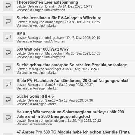
Theoretischen Leerlaufspannung
Letzter Beitrag von
Dfarid
«
Do 14. Dez 2023, 10:49
Verfasst in
Fragen und Antworten
Suche Installateur für PV-Anlage in Würzburg
Letzter Beitrag von
drunenstyler
«
Sa 9. Dez 2023, 13:25
Verfasst in
Anzeigen Markt
BMS
Letzter Beitrag von
chrisgraham
«
Do 7. Dez 2023, 09:10
Verfasst in
Fragen und Antworten
600 Watt oder 800 Watt WR?
Letzter Beitrag von
Marcoschn
«
Mo 25. Sep 2023, 18:51
Verfasst in
Fragen und Antworten
Suche gebrauchte amorphe Solarzellen Produktionsanlage
Letzter Beitrag von
solarfrager
«
So 13. Aug 2023, 15:40
Verfasst in
Anzeigen Markt
Biete PV Flachdach Aufständerung 20 Grad Neigungswinkel
Letzter Beitrag von
Sam23
«
Sa 12. Aug 2023, 09:37
Verfasst in
Anzeigen Markt
Suche Solis RHI 4,6
Letzter Beitrag von
Sam23
«
Sa 12. Aug 2023, 07:36
Verfasst in
Anzeigen Markt
Heizung Wärmezentrum-Solarenergieraum-Hoyer hält 200
Jahre und in 2030 Energiewende gelöst
Letzter Beitrag von
solarheizung
«
Sa 20. Mai 2023, 20:22
Verfasst in
Solaranlagen
47 Amper Pro 380 TG Module habe ich schon aber die Firma