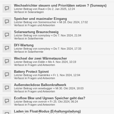
Wechselrichter steuern und Prioritäten setzen ? (Sunways)
Letzter Beitrag von
Rauti
«
Do 2. Jan 2025, 12:24
Verfasst in
Solaranlagen
Speicher und maximaler Eingang
Letzter Beitrag von
Sonnensucher
«
Mi 18. Dez 2024, 17:02
Verfasst in
Fragen und Antworten
Solarwartung Braunschweig
Letzter Beitrag von
sonnyboy
«
Do 7. Nov 2024, 21:04
Verfasst in
Solarthermie
DIY-Wartung
Letzter Beitrag von
sonnyboy
«
Do 7. Nov 2024, 17:33
Verfasst in
Solarthermie
Wechsel der zwei Wärmetauscher
Letzter Beitrag von
Eddin
«
Mo 4. Nov 2024, 10:19
Verfasst in
Fragen und Antworten
Battery Protect Spinnt
Letzter Beitrag von
Kaimitrike
«
Fr 1. Nov 2024, 12:04
Verfasst in
Fragen und Antworten
Außensteckdose Balkonkraftwerk
Letzter Beitrag von
wowbugger
«
Mi 30. Okt 2024, 18:03
Verfasst in
Fragen und Antworten
Ecoflow Bkw und Ugreen Speicher geht das?
Letzter Beitrag von
overon
«
Fr 25. Okt 2024, 06:24
Verfasst in
Fragen und Antworten
Laden im Float-Modus (Erhaltungsladung)