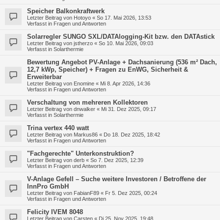
Speicher Balkonkraftwerk
Letzter Beitrag von
Hotoyo
«
So 17. Mai 2026, 13:53
Verfasst in
Fragen und Antworten
Solarregler SUNGO SXL/DATAlogging-Kit bzw. den DATAstick
Letzter Beitrag von
jstherzo
«
So 10. Mai 2026, 09:03
Verfasst in
Solarthermie
Bewertung Angebot PV-Anlage + Dachsanierung (536 m² Dach,
12,7 kWp, Speicher) + Fragen zu EnWG, Sicherheit &
Erweiterbar
Letzter Beitrag von
Enomine
«
Mi 8. Apr 2026, 14:36
Verfasst in
Fragen und Antworten
Verschaltung von mehreren Kollektoren
Letzter Beitrag von
dnwalker
«
Mi 31. Dez 2025, 09:17
Verfasst in
Solarthermie
Trina vertex 440 watt
Letzter Beitrag von
Markus86
«
Do 18. Dez 2025, 18:42
Verfasst in
Fragen und Antworten
"Fachgerechte" Unterkonstruktion?
Letzter Beitrag von
derb
«
So 7. Dez 2025, 12:39
Verfasst in
Fragen und Antworten
V-Anlage Gefell – Suche weitere Investoren / Betroffene der
InnPro GmbH
Letzter Beitrag von
FabianF89
«
Fr 5. Dez 2025, 00:24
Verfasst in
Fragen und Antworten
Felicity IVEM 8048
Letzter Beitrag von
Carsten
«
Di 25. Nov 2025, 19:48