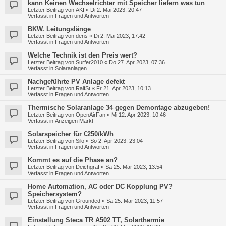
kann Keinen Wechselrichter mit Speicher liefern was tun
Letzter Beitrag von
AKI
«
Di 2. Mai 2023, 20:47
Verfasst in
Fragen und Antworten
BKW. Leitungslänge
Letzter Beitrag von
dens
«
Di 2. Mai 2023, 17:42
Verfasst in
Fragen und Antworten
Welche Technik ist den Preis wert?
Letzter Beitrag von
Surfer2010
«
Do 27. Apr 2023, 07:36
Verfasst in
Solaranlagen
Nachgeführte PV Anlage defekt
Letzter Beitrag von
RalfSt
«
Fr 21. Apr 2023, 10:13
Verfasst in
Fragen und Antworten
Thermische Solaranlage 34 gegen Demontage abzugeben!
Letzter Beitrag von
OpenAirFan
«
Mi 12. Apr 2023, 10:46
Verfasst in
Anzeigen Markt
Solarspeicher für €250/kWh
Letzter Beitrag von
Silo
«
So 2. Apr 2023, 23:04
Verfasst in
Fragen und Antworten
Kommt es auf die Phase an?
Letzter Beitrag von
Deichgraf
«
Sa 25. Mär 2023, 13:54
Verfasst in
Fragen und Antworten
Home Automation, AC oder DC Kopplung PV?
Speichersystem?
Letzter Beitrag von
Grounded
«
Sa 25. Mär 2023, 11:57
Verfasst in
Fragen und Antworten
Einstellung Steca TR A502 TT, Solarthermie