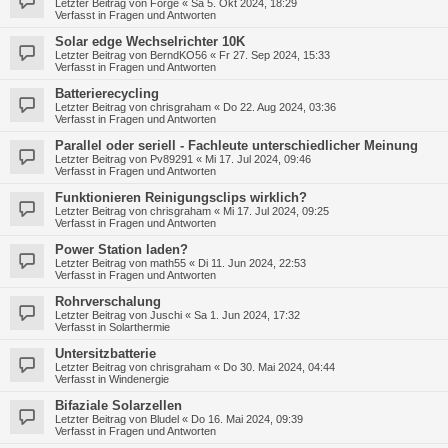
Letzter Beitrag von
Forge
«
Sa 5. Okt 2024, 18:29
Verfasst in
Fragen und Antworten
Solar edge Wechselrichter 10K
Letzter Beitrag von
BerndKO56
«
Fr 27. Sep 2024, 15:33
Verfasst in
Fragen und Antworten
Batterierecycling
Letzter Beitrag von
chrisgraham
«
Do 22. Aug 2024, 03:36
Verfasst in
Fragen und Antworten
Parallel oder seriell - Fachleute unterschiedlicher Meinung
Letzter Beitrag von
Pv89291
«
Mi 17. Jul 2024, 09:46
Verfasst in
Fragen und Antworten
Funktionieren Reinigungsclips wirklich?
Letzter Beitrag von
chrisgraham
«
Mi 17. Jul 2024, 09:25
Verfasst in
Fragen und Antworten
Power Station laden?
Letzter Beitrag von
math55
«
Di 11. Jun 2024, 22:53
Verfasst in
Fragen und Antworten
Rohrverschalung
Letzter Beitrag von
Juschi
«
Sa 1. Jun 2024, 17:32
Verfasst in
Solarthermie
Untersitzbatterie
Letzter Beitrag von
chrisgraham
«
Do 30. Mai 2024, 04:44
Verfasst in
Windenergie
Bifaziale Solarzellen
Letzter Beitrag von
Bludel
«
Do 16. Mai 2024, 09:39
Verfasst in
Fragen und Antworten