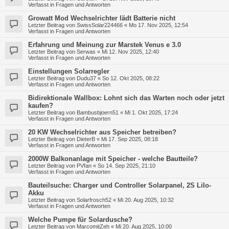
Verfasst in
Fragen und Antworten
Growatt Mod Wechselrichter lädt Batterie nicht
Letzter Beitrag von
SwissSolar224466
«
Mo 17. Nov 2025, 12:54
Verfasst in
Fragen und Antworten
Erfahrung und Meinung zur Marstek Venus e 3.0
Letzter Beitrag von
Serwas
«
Mi 12. Nov 2025, 12:40
Verfasst in
Fragen und Antworten
Einstellungen Solarregler
Letzter Beitrag von
Dudu37
«
So 12. Okt 2025, 08:22
Verfasst in
Fragen und Antworten
Bidirektionale Wallbox: Lohnt sich das Warten noch oder jetzt
kaufen?
Letzter Beitrag von
Bambusbjoern51
«
Mi 1. Okt 2025, 17:24
Verfasst in
Fragen und Antworten
20 KW Wechselrichter aus Speicher betreiben?
Letzter Beitrag von
DieterB
«
Mi 17. Sep 2025, 08:18
Verfasst in
Fragen und Antworten
2000W Balkonanlage mit Speicher - welche Bautteile?
Letzter Beitrag von
PVfan
«
So 14. Sep 2025, 21:10
Verfasst in
Fragen und Antworten
Bauteilsuche: Charger und Controller Solarpanel, 2S LiIo-
Akku
Letzter Beitrag von
Solarfrosch52
«
Mi 20. Aug 2025, 10:32
Verfasst in
Fragen und Antworten
Welche Pumpe für Solardusche?
Letzter Beitrag von
MarcomitZeh
«
Mi 20. Aug 2025, 10:00