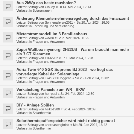
Aus 2kWp das beste rausholen?
Letzter Beitrag von
Cloudy
«
Di 14. Mai 2024, 12:13
Verfasst in
Solaranlagen
Änderung Kleinunternehmensregelung durch das Finanzamt
Letzter Beitrag von
Sonnenallergie2011
«
Sa 20. Apr 2024, 16:05
Verfasst in
Förderung und Versicherung
Mieterstrommodell im 3 Familienhaus
Letzter Beitrag von
wowin
«
Sa 2. Mär 2024, 11:25
Verfasst in
Fragen und Antworten
Zappi Wallbox myenergi 2H22UB - Warum braucht man mehr
als 3 CT Klemmen
Letzter Beitrag von
CIM2202
«
Fr 1. Mär 2024, 15:28
Verfasst in
Fragen und Antworten
Adria Twin 640 SGX Supreme BJ 2023 - wo liegt das
vorverlegte Kabel der Solaranlage
Letzter Beitrag von
TwinSGXHoggene
«
So 25. Feb 2024, 19:02
Verfasst in
Fragen und Antworten
Verkabelung Paneele zum WR - BKW
Letzter Beitrag von
herrpaul
«
Sa 24. Feb 2024, 12:50
Verfasst in
Fragen und Antworten
DIY - Anlage Spülen
Letzter Beitrag von
heiko1980
«
So 4. Feb 2024, 20:39
Verfasst in
Solarthermie
Solarthermiepufferspeicher wird nicht richtig genutzt
Letzter Beitrag von
andreasengbrink
«
Mo 29. Jan 2024, 13:42
Verfasst in
Solarthermie