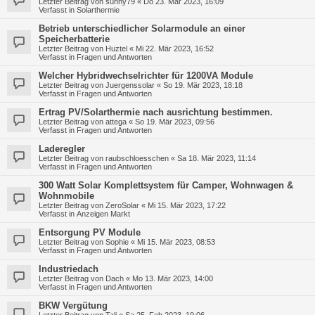
Letzter Beitrag von
sunny79
«
Do 23. Mär 2023, 16:09
Verfasst in
Solarthermie
Betrieb unterschiedlicher Solarmodule an einer
Speicherbatterie
Letzter Beitrag von
Huztel
«
Mi 22. Mär 2023, 16:52
Verfasst in
Fragen und Antworten
Welcher Hybridwechselrichter für 1200VA Module
Letzter Beitrag von
Juergenssolar
«
So 19. Mär 2023, 18:18
Verfasst in
Fragen und Antworten
Ertrag PV/Solarthermie nach ausrichtung bestimmen.
Letzter Beitrag von
attega
«
So 19. Mär 2023, 09:56
Verfasst in
Fragen und Antworten
Laderegler
Letzter Beitrag von
raubschloesschen
«
Sa 18. Mär 2023, 11:14
Verfasst in
Fragen und Antworten
300 Watt Solar Komplettsystem für Camper, Wohnwagen &
Wohnmobile
Letzter Beitrag von
ZeroSolar
«
Mi 15. Mär 2023, 17:22
Verfasst in
Anzeigen Markt
Entsorgung PV Module
Letzter Beitrag von
Sophie
«
Mi 15. Mär 2023, 08:53
Verfasst in
Fragen und Antworten
Industriedach
Letzter Beitrag von
Dach
«
Mo 13. Mär 2023, 14:00
Verfasst in
Fragen und Antworten
BKW Vergütung
Letzter Beitrag von
Tali
«
Sa 25. Feb 2023, 19:06