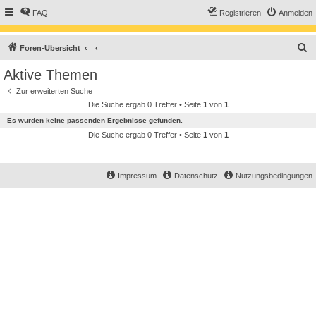
FAQ
Registrieren
Anmelden
S
Foren-Übersicht
u
Aktive Themen
c
Zur erweiterten Suche
h
Die Suche ergab 0 Treffer • Seite
1
von
1
e
Es wurden keine passenden Ergebnisse gefunden.
Die Suche ergab 0 Treffer • Seite
1
von
1
Impressum
Datenschutz
Nutzungsbedingungen