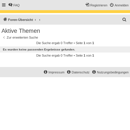
FAQ
Registrieren
Anmelden
S
Foren-Übersicht
u
Aktive Themen
c
Zur erweiterten Suche
h
Die Suche ergab 0 Treffer • Seite
1
von
1
e
Es wurden keine passenden Ergebnisse gefunden.
Die Suche ergab 0 Treffer • Seite
1
von
1
Impressum
Datenschutz
Nutzungsbedingungen