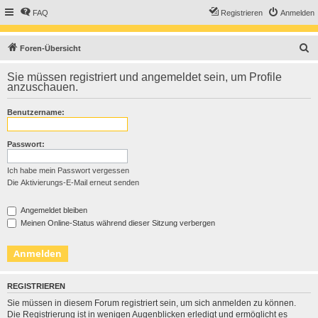
FAQ
Registrieren
Anmelden
S
Foren-Übersicht
u
Sie müssen registriert und angemeldet sein, um Profile
c
anzuschauen.
h
Benutzername:
e
Passwort:
Ich habe mein Passwort vergessen
Die Aktivierungs-E-Mail erneut senden
Angemeldet bleiben
Meinen Online-Status während dieser Sitzung verbergen
REGISTRIEREN
Sie müssen in diesem Forum registriert sein, um sich anmelden zu können.
Die Registrierung ist in wenigen Augenblicken erledigt und ermöglicht es