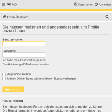
FAQ
Registrieren
Anmelden
S
Foren-Übersicht
u
Sie müssen registriert und angemeldet sein, um Profile
c
anzuschauen.
h
Benutzername:
e
Passwort:
Ich habe mein Passwort vergessen
Die Aktivierungs-E-Mail erneut senden
Angemeldet bleiben
Meinen Online-Status während dieser Sitzung verbergen
REGISTRIEREN
Sie müssen in diesem Forum registriert sein, um sich anmelden zu können.
Die Registrierung ist in wenigen Augenblicken erledigt und ermöglicht es