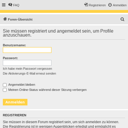
FAQ
Registrieren
Anmelden
S
Foren-Übersicht
u
Sie müssen registriert und angemeldet sein, um Profile
c
anzuschauen.
h
Benutzername:
e
Passwort:
Ich habe mein Passwort vergessen
Die Aktivierungs-E-Mail erneut senden
Angemeldet bleiben
Meinen Online-Status während dieser Sitzung verbergen
REGISTRIEREN
Sie müssen in diesem Forum registriert sein, um sich anmelden zu können.
Die Registrierung ist in wenigen Augenblicken erledigt und ermöglicht es