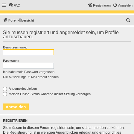
FAQ
Registrieren
Anmelden
S
Foren-Übersicht
u
Sie müssen registriert und angemeldet sein, um Profile
c
anzuschauen.
h
Benutzername:
e
Passwort:
Ich habe mein Passwort vergessen
Die Aktivierungs-E-Mail erneut senden
Angemeldet bleiben
Meinen Online-Status während dieser Sitzung verbergen
REGISTRIEREN
Sie müssen in diesem Forum registriert sein, um sich anmelden zu können.
Die Registrierung ist in wenigen Augenblicken erledigt und ermöglicht es