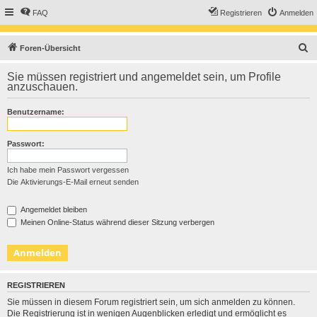
FAQ
Registrieren
Anmelden
S
Foren-Übersicht
u
Sie müssen registriert und angemeldet sein, um Profile
c
anzuschauen.
h
Benutzername:
e
Passwort:
Ich habe mein Passwort vergessen
Die Aktivierungs-E-Mail erneut senden
Angemeldet bleiben
Meinen Online-Status während dieser Sitzung verbergen
REGISTRIEREN
Sie müssen in diesem Forum registriert sein, um sich anmelden zu können.
Die Registrierung ist in wenigen Augenblicken erledigt und ermöglicht es