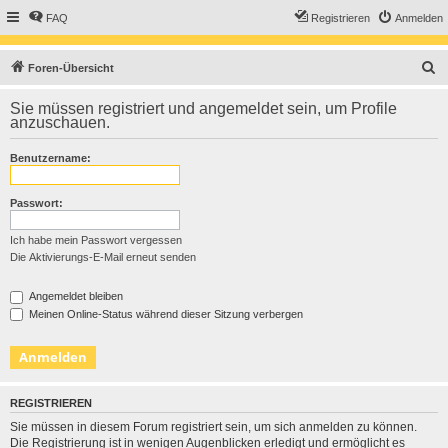
FAQ
Registrieren
Anmelden
S
Foren-Übersicht
u
Sie müssen registriert und angemeldet sein, um Profile
c
anzuschauen.
h
Benutzername:
e
Passwort:
Ich habe mein Passwort vergessen
Die Aktivierungs-E-Mail erneut senden
Angemeldet bleiben
Meinen Online-Status während dieser Sitzung verbergen
REGISTRIEREN
Sie müssen in diesem Forum registriert sein, um sich anmelden zu können.
Die Registrierung ist in wenigen Augenblicken erledigt und ermöglicht es