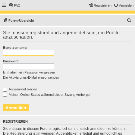
FAQ
Registrieren
Anmelden
S
Foren-Übersicht
u
Sie müssen registriert und angemeldet sein, um Profile
c
anzuschauen.
h
Benutzername:
e
Passwort:
Ich habe mein Passwort vergessen
Die Aktivierungs-E-Mail erneut senden
Angemeldet bleiben
Meinen Online-Status während dieser Sitzung verbergen
REGISTRIEREN
Sie müssen in diesem Forum registriert sein, um sich anmelden zu können.
Die Registrierung ist in wenigen Augenblicken erledigt und ermöglicht es