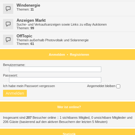
Windenergie
Themen:
11
Anzeigen Markt
Suche- und Verkaufsanzeigen sowie Links zu eBay Auktionen
Themen:
99
OffTopic
Themen außerhalb Photovoltaik und Solarenergie
Themen:
61
Anmelden
•
Registrieren
Benutzername:
Passwort:
Ich habe mein Passwort vergessen
Angemeldet bleiben
Wer ist online?
Insgesamt sind
207
Besucher online :: 1 sichtbares Mitglied, 0 unsichtbare Mitglieder und
206 Gäste (basierend auf den aktiven Besuchern der letzten 5 Minuten)
Statistik