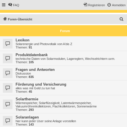
FAQ
Registrieren
Anmelden
S
Foren-Übersicht
u
Forum
c
h
Lexikon
Solarenergie und Photovoltaik von A bis Z
e
Themen:
91
Produktdatenbank
technische Daten von Solarmodulen, Lagereglern, Wechselrichtern uvm.
Themen:
105
Fragen und Antworten
Diskussion
Themen:
835
Förderung und Versicherung
alles was mit Geld zu tun hat
Themen:
45
Solarthermie
Wärmespeicher, Solarflüssigkeit, Latentwärmespeicher,
Vakuumröhrenkollektoren, Flachkollektoren, Sonnenwärme
Themen:
293
Solaranlagen
hier kann jeder User seine Anlage vorstellen
Themen:
143