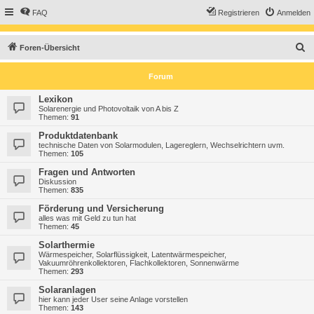
FAQ
Registrieren
Anmelden
S
Foren-Übersicht
u
Forum
c
h
Lexikon
Solarenergie und Photovoltaik von A bis Z
e
Themen:
91
Produktdatenbank
technische Daten von Solarmodulen, Lagereglern, Wechselrichtern uvm.
Themen:
105
Fragen und Antworten
Diskussion
Themen:
835
Förderung und Versicherung
alles was mit Geld zu tun hat
Themen:
45
Solarthermie
Wärmespeicher, Solarflüssigkeit, Latentwärmespeicher,
Vakuumröhrenkollektoren, Flachkollektoren, Sonnenwärme
Themen:
293
Solaranlagen
hier kann jeder User seine Anlage vorstellen
Themen:
143