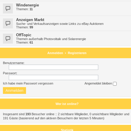
Windenergie
Themen:
11
Anzeigen Markt
Suche- und Verkaufsanzeigen sowie Links zu eBay Auktionen
Themen:
99
OffTopic
Themen außerhalb Photovoltaik und Solarenergie
Themen:
61
Anmelden
•
Registrieren
Benutzername:
Passwort:
Ich habe mein Passwort vergessen
Angemeldet bleiben
Wer ist online?
Insgesamt sind
193
Besucher online :: 2 sichtbare Mitglieder, 0 unsichtbare Mitglieder und
191 Gäste (basierend auf den aktiven Besuchern der letzten 5 Minuten)
Statistik