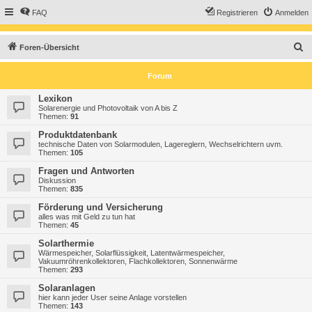
FAQ
Registrieren
Anmelden
S
Foren-Übersicht
u
Forum
c
h
Lexikon
Solarenergie und Photovoltaik von A bis Z
e
Themen:
91
Produktdatenbank
technische Daten von Solarmodulen, Lagereglern, Wechselrichtern uvm.
Themen:
105
Fragen und Antworten
Diskussion
Themen:
835
Förderung und Versicherung
alles was mit Geld zu tun hat
Themen:
45
Solarthermie
Wärmespeicher, Solarflüssigkeit, Latentwärmespeicher,
Vakuumröhrenkollektoren, Flachkollektoren, Sonnenwärme
Themen:
293
Solaranlagen
hier kann jeder User seine Anlage vorstellen
Themen:
143