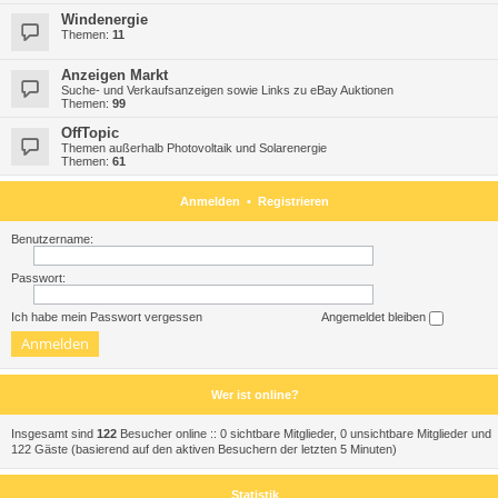
Windenergie
Themen:
11
Anzeigen Markt
Suche- und Verkaufsanzeigen sowie Links zu eBay Auktionen
Themen:
99
OffTopic
Themen außerhalb Photovoltaik und Solarenergie
Themen:
61
Anmelden
•
Registrieren
Benutzername:
Passwort:
Ich habe mein Passwort vergessen
Angemeldet bleiben
Wer ist online?
Insgesamt sind
122
Besucher online :: 0 sichtbare Mitglieder, 0 unsichtbare Mitglieder und
122 Gäste (basierend auf den aktiven Besuchern der letzten 5 Minuten)
Statistik